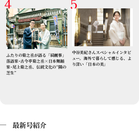
中谷美紀さんスペシャルインタビ
ふたりの菊之丞が語る「綺麗事」
ュー。海外で暮らして感じる、よ
落語家･古今亭菊之丞×日本舞踊
り深い「日本の美」
家･尾上菊之丞、伝統文化の“隣の
芝生”
最新号紹介