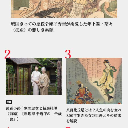
戦国きっての悪役令嬢？秀吉が溺愛した年下妻・茶々
（淀殿）の悲しき素顔
連載
武者小路千家のお盆と精進料理
八百比丘尼とは？人魚の肉を食べ
（前編）【料理家 千麻子の「千歳
800年生きた女の生涯とその結末
一食」】
を解説