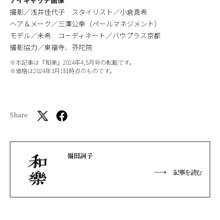
撮影／浅井佳代子 スタイリスト／小倉真希
ヘア＆メーク／三澤公幸（ペールマネジメント）
モデル／未希 コーディネート／バウプラス京都
撮影協力／東福寺、芬陀院
※本記事は『和樂』2024年4,5月号の転載です。
※価格は2024年3月1日時点のものです。
Share
福田詞子
記事を読む