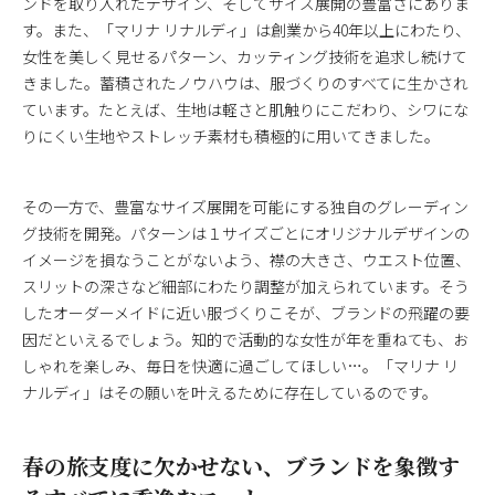
ンドを取り入れたデザイン、そしてサイズ展開の豊富さにありま
す。また、「マリナ リナルディ」は創業から40年以上にわたり、
女性を美しく見せるパターン、カッティング技術を追求し続けて
きました。蓄積されたノウハウは、服づくりのすべてに生かされ
ています。たとえば、生地は軽さと肌触りにこだわり、シワにな
りにくい生地やストレッチ素材も積極的に用いてきました。
その一方で、豊富なサイズ展開を可能にする独自のグレーディン
グ技術を開発。パターンは１サイズごとにオリジナルデザインの
イメージを損なうことがないよう、襟の大きさ、ウエスト位置、
スリットの深さなど細部にわたり調整が加えられています。そう
したオーダーメイドに近い服づくりこそが、ブランドの飛躍の要
因だといえるでしょう。知的で活動的な女性が年を重ねても、お
しゃれを楽しみ、毎日を快適に過ごしてほしい…。「マリナ リ
ナルディ」はその願いを叶えるために存在しているのです。
春の旅支度に欠かせない、ブランドを象徴す