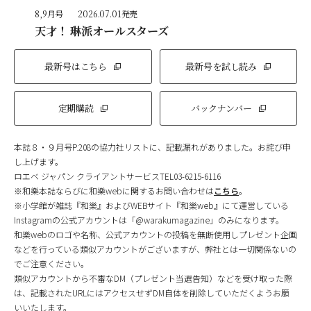
8,9月号
2026.07.01発売
天才！ 琳派オールスターズ
最新号はこちら
最新号を試し読み
定期購読
バックナンバー
本誌８・９月号P.208の協力社リストに、記載漏れがありました。お詫び申
し上げます。
ロエベ ジャパン クライアントサービスTEL03-6215-6116
※和樂本誌ならびに和樂webに関するお問い合わせは
こちら
。
※小学館が雑誌『和樂』およびWEBサイト『和樂web』にて運営している
Instagramの公式アカウントは「@warakumagazine」のみになります。
和樂webのロゴや名称、公式アカウントの投稿を無断使用しプレゼント企画
などを行っている類似アカウントがございますが、弊社とは一切関係ないの
でご注意ください。
類似アカウントから不審なDM（プレゼント当選告知）などを受け取った際
は、記載されたURLにはアクセスせずDM自体を削除していただくようお願
いいたします。