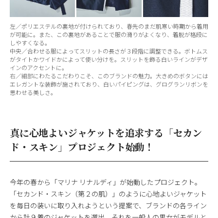
左／ポリエステルの裏地が付けられており、春先のまだ肌寒い時期から着用
が可能に。また、この裏地があることで服の滑りがよくなり、着脱が格段に
しやすくなる。
中央／合わせる服によってスリットの長さが３段階に調整できる。ボトムス
がタイトかワイドかによって使い分けを。スリットを飾る白いラインがデザ
インのアクセントに。
右／細部にわたるこだわりこそ、このブランドの魅力。大きめのボタンには
エレガントな装飾が施されており、白いパイピングは、グログランリボンを
思わせる美しさ。
真に心地よいジャケットを追求する「セカン
ド・スキン」プロジェクト始動！
今年の春から「マリナ リナルディ」が始動したプロジェクト。
「セカンド・スキン（第２の肌）」のように心地よいジャケット
を毎日の装いに取り入れようという提案で、ブランドの各ライン
から計９着のジャケットを選出。それを一般人の男女がモデルと