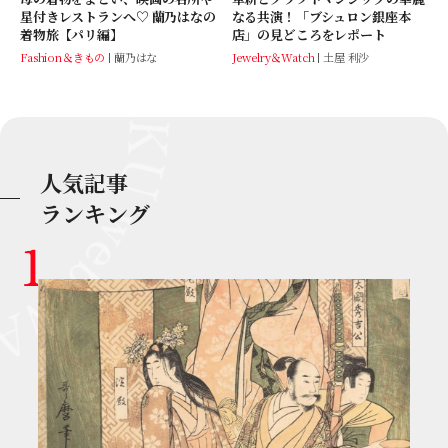
なる共演！「ブシュロン銀座本
星付きレストランへ♡ 蘭乃はなの
店」の見どころをレポート
着物旅【パリ編】
Jewelry＆Watch
土屋 利沙
Fashion＆きもの
蘭乃はな
人気記事
ランキング