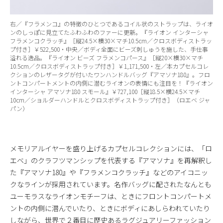
右／『フラメンコ』の特徴のひとつであるコイル状のストラップは、ライオ
ンのしっぽに見立てたふわふわのファーに更新。『ライオン インターシャ
フラメンコクラッチ』［縦24.5×横30×マチ10.5cm／クロスボディストラッ
プ付き］￥522,500・中央／ボディ全面にビーズ刺しゅうを施した、手仕事
溢れる逸品。『ライオン ビーズ フラメンコパース』［縦20×横30×マチ
10.5cm／クロスボディストラップ付き］￥1,171,500・左／本カプセルコレ
クションのレザータグが付いたワンハンドルバッグ『アマソナ180』。フロ
ントコンパートメントの内側に潜むライオンの表情にも注目を！『ライオン
インターシャ アマソナ180 スモール』￥727,100［縦18.5×横24.5×マチ
10cm／ショルダーハンドルとクロスボディストラップ付き］（ロエベ ジャ
パン）
メモリアルイヤーを盛り上げるカプセルコレクションには、「ロ
エベ」のクラフツマンシップを代表する『アマソナ』を再解釈し
た『アマソナ180』や『フラメンコクラッチ』などのアイコニッ
クなラインが採用されています。名作バッグに配されたなんとも
ユーモラスなライオンモチーフは、ときにフロントコンパートメ
ントの内側に潜んでいたり、ときにボディにあしらわれていたり
しながら、世界で２番目に歴史あるラグジュアリーファッション