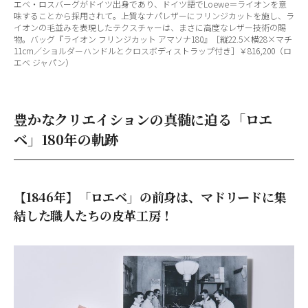
エベ・ロスバーグがドイツ出身であり、ドイツ語でLoewe＝ライオンを意
味することから採用されて。上質なナパレザーにフリンジカットを施し、ラ
イオンの毛並みを表現したテクスチャーは、まさに高度なレザー技術の賜
物。バッグ『ライオン フリンジカット アマソナ180』［縦22.5×横28×マチ
11cm／ショルダーハンドルとクロスボディストラップ付き］￥816,200（ロ
エベ ジャパン）
豊かなクリエイションの真髄に迫る「ロエ
ベ」180年の軌跡
【1846年】「ロエベ」の前身は、マドリードに集
結した職人たちの皮革工房！