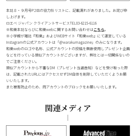
本誌８・９月号P.208の協力社リストに、記載漏れがありました。お詫び申
し上げます。
ロエベ ジャパン クライアントサービスTEL03-6215-6116
※和樂本誌ならびに和樂webに関するお問い合わせは
こちら
。
※小学館が雑誌『和樂』およびWEBサイト『和樂web』にて運営している
Instagramの公式アカウントは「@warakumagazine」のみになります。
和樂webのロゴや名称、公式アカウントの投稿を無断使用しプレゼント企画
などを行っている類似アカウントがございますが、弊社とは一切関係ないの
でご注意ください。
類似アカウントから不審なDM（プレゼント当選告知）などを受け取った際
は、記載されたURLにはアクセスせずDM自体を削除していただくようお願
いいたします。
また被害防止のため、同アカウントのブロックをお願いいたします。
関連メディア