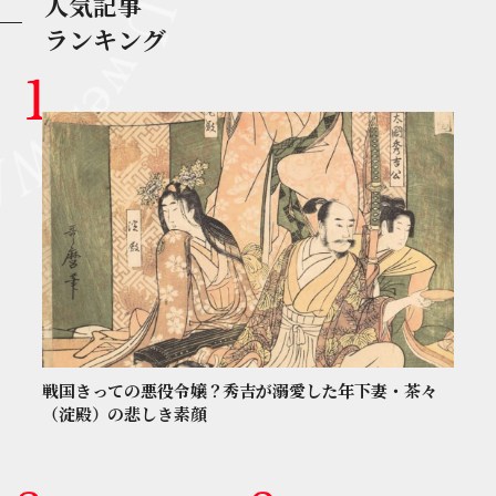
人気記事
ランキング
戦国きっての悪役令嬢？秀吉が溺愛した年下妻・茶々
（淀殿）の悲しき素顔