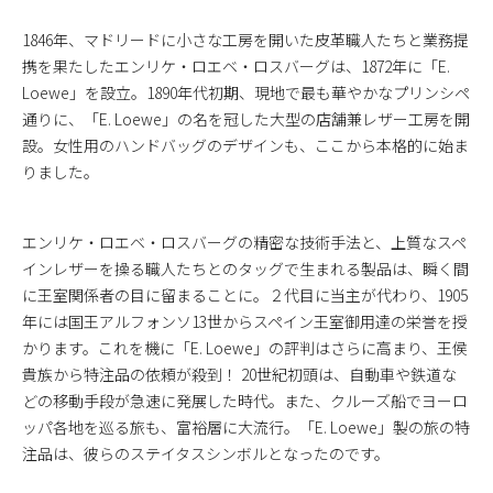
1846年、マドリードに小さな工房を開いた皮革職人たちと業務提
携を果たしたエンリケ・ロエベ・ロスバーグは、1872年に「E.
Loewe」を設立。1890年代初期、現地で最も華やかなプリンシペ
通りに、「E. Loewe」の名を冠した大型の店舗兼レザー工房を開
設。女性用のハンドバッグのデザインも、ここから本格的に始ま
りました。
エンリケ・ロエベ・ロスバーグの精密な技術手法と、上質なスペ
インレザーを操る職人たちとのタッグで生まれる製品は、瞬く間
に王室関係者の目に留まることに。２代目に当主が代わり、1905
年には国王アルフォンソ13世からスペイン王室御用達の栄誉を授
かります。これを機に「E. Loewe」の評判はさらに高まり、王侯
貴族から特注品の依頼が殺到！ 20世紀初頭は、自動車や鉄道な
どの移動手段が急速に発展した時代。また、クルーズ船でヨーロ
ッパ各地を巡る旅も、富裕層に大流行。「E. Loewe」製の旅の特
注品は、彼らのステイタスシンボルとなったのです。