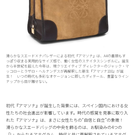
滑らかなスエード×ナパレザーによる初代『アマソナ』は、A4の書類もす
っぽり収まる実用的なサイズ感で、働く女性のステイタスシンボルに。誕生
から半世紀を超えた今年は、現クリエイティブ ディレクターのジャック・マ
ッコローとラザロ・ヘルナンデスが再解釈した新生『アマソナ180』が誕
生！ いつの時代も多彩なオケージョンに即したディテール、豊富なライン
ナップから目が離せない。
初代『アマソナ』が誕生した背景には、スペイン国内における女
性たちの社会進出が影響しています。時代の感覚を見事に取り入
れた『アマソナ』は、まさに女性たちの“自信と自立”の象徴！
滑らかなスエードバッグの中央を飾るのは、お馴染みの4つの
「L」からなるアナグラム。時代と共に再解釈されているアナグ