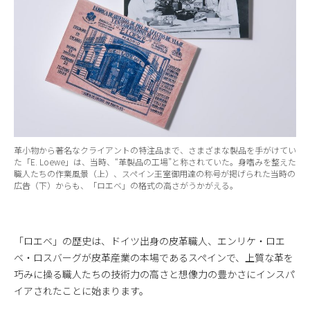
革小物から著名なクライアントの特注品まで、さまざまな製品を手がけてい
た「E. Loewe」は、当時、“革製品の工場”と称されていた。身嗜みを整えた
職人たちの作業風景（上）、スペイン王室御用達の称号が掲げられた当時の
広告（下）からも、「ロエベ」の格式の高さがうかがえる。
「ロエベ」の歴史は、ドイツ出身の皮革職人、エンリケ・ロエ
ベ・ロスバーグが皮革産業の本場であるスペインで、上質な革を
巧みに操る職人たちの技術力の高さと想像力の豊かさにインスパ
イアされたことに始まります。