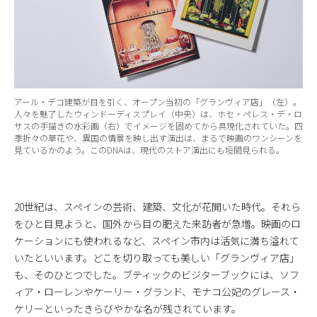
アール・デコ建築が目を引く、オープン当初の「グランヴィア店」（左）。
人々を魅了したウィンドーディスプレイ（中央）は、ホセ・ペレス・デ・ロ
サスの手描きの水彩画（右）でイメージを固めてから具現化されていた。四
季折々の草花や、異国の情景を映し出す演出は、まるで映画のワンシーンを
見ているかのよう。このDNAは、現代のストア演出にも垣間見られる。
20世紀は、スペインの芸術、建築、文化が花開いた時代。それら
をひと目見ようと、国外から目の肥えた来訪者が急増。映画のロ
ケーションにも使われるなど、スペイン市内は活気に満ち溢れて
いたといいます。どこを切り取っても美しい「グランヴィア店」
も、そのひとつでした。ブティックのビジターブックには、ソフ
ィア・ローレンやケーリー・グランド、モナコ公妃のグレース・
ケリーといったきらびやかな名が残されています。