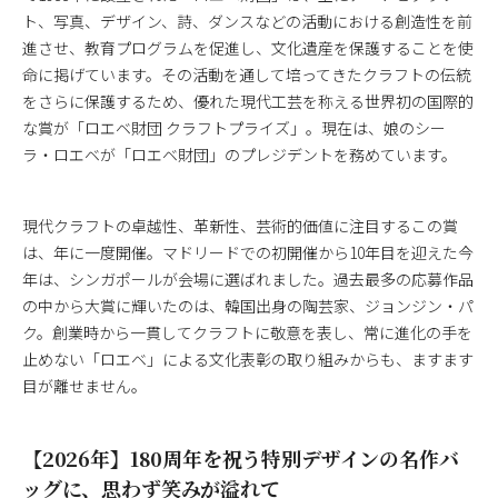
ト、写真、デザイン、詩、ダンスなどの活動における創造性を前
進させ、教育プログラムを促進し、文化遺産を保護することを使
命に掲げています。その活動を通して培ってきたクラフトの伝統
をさらに保護するため、優れた現代工芸を称える世界初の国際的
な賞が「ロエベ財団 クラフトプライズ」。現在は、娘のシー
ラ・ロエベが「ロエベ財団」のプレジデントを務めています。
現代クラフトの卓越性、革新性、芸術的価値に注目するこの賞
は、年に一度開催。マドリードでの初開催から10年目を迎えた今
年は、シンガポールが会場に選ばれました。過去最多の応募作品
の中から大賞に輝いたのは、韓国出身の陶芸家、ジョンジン・パ
ク。創業時から一貫してクラフトに敬意を表し、常に進化の手を
止めない「ロエベ」による文化表彰の取り組みからも、ますます
目が離せません。
【2026年】180周年を祝う特別デザインの名作バ
ッグに、思わず笑みが溢れて