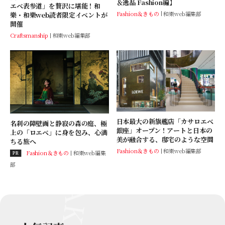
＆逸品 Fashion編】
エベ表参道」を贅沢に堪能！和
Fashion＆きもの
和樂web編集部
樂・和樂web読者限定イベントが
開催
Craftsmanship
和樂web編集部
日本最大の新旗艦店「カサロエベ
名刹の障壁画と静寂の森の庭、極
銀座」オープン！アートと日本の
上の「ロエベ」に身を包み、心満
美が融合する、邸宅のような空間
ちる旅へ
Fashion＆きもの
和樂web編集部
Fashion＆きもの
和樂web編集
PR
部