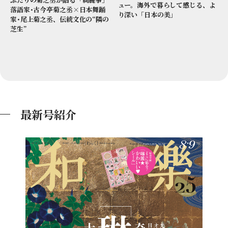
ュー。海外で暮らして感じる、よ
落語家･古今亭菊之丞×日本舞踊
り深い「日本の美」
家･尾上菊之丞、伝統文化の“隣の
芝生”
最新号紹介