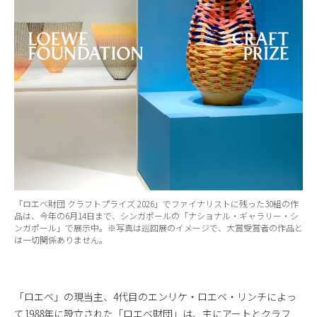
「ロエベ財団 クラフトプライズ 2026」でファイナリストに残った30組の作
品は、今年の6月14日まで、シンガポールの「ナショナル・ギャラリー・シ
ンガポール」で展示中。※写真は巡回展のイメージで、大賞受賞者の作品と
は一切関係ありません。
「ロエベ」の現当主、4代目のエンリケ・ロエベ・リンチによっ
て1988年に設立された「ロエベ財団」は、主にアートとクラフ