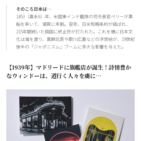
そのころ日本は…
1853（嘉永6）年、米国東インド艦隊の司令長官ペリーが黒
船を率いて、浦賀に来航。翌年、日米和親条約が結ばれ、
215年間続いた鎖国に終止符が打たれた。これを機に日本文
化は海を渡り、葛飾北斎や歌川広重などの浮世絵が、19世紀
後半の「ジャポニスム」ブームに多大な影響を与えた。
【1939年】マドリードに旗艦店が誕生！詩情豊か
なウィンドーは、道行く人々を虜に…