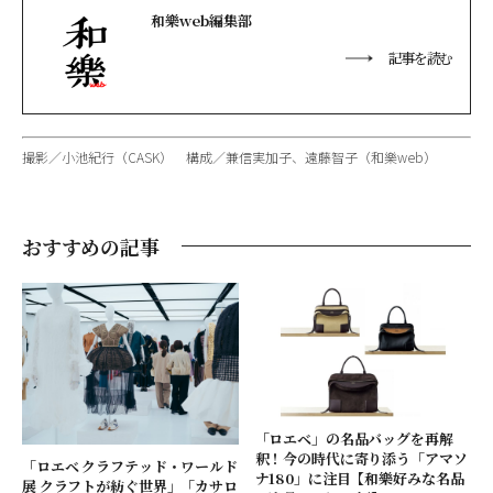
和樂web編集部
記事を読む
撮影／小池紀行（CASK） 構成／兼信実加子、遠藤智子（和樂web）
おすすめの記事
「ロエベ」の名品バッグを再解
釈！今の時代に寄り添う「アマソ
「ロエベ クラフテッド・ワールド
ナ180」に注目【和樂好みな名品
展 クラフトが紡ぐ世界」「カサロ