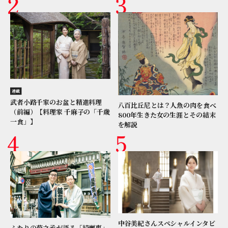
連載
武者小路千家のお盆と精進料理
八百比丘尼とは？人魚の肉を食べ
（前編）【料理家 千麻子の「千歳
800年生きた女の生涯とその結末
一食」】
を解説
中谷美紀さんスペシャルインタビ
ふたりの菊之丞が語る「綺麗事」