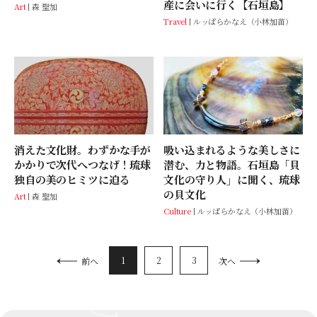
産に会いに行く【石垣島】
Art
森 聖加
Travel
ルッぱらかなえ（小林加苗）
消えた文化財。わずかな手が
吸い込まれるような美しさに
かかりで次代へつなげ！琉球
潜む、力と物語。石垣島「貝
独自の美のヒミツに迫る
文化の守り人」に聞く、琉球
の貝文化
Art
森 聖加
Culture
ルッぱらかなえ（小林加苗）
1
2
3
前へ
次へ