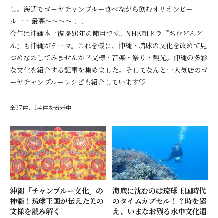
し。海辺でゴーヤチャンプルー食べながら飲むオリオンビー
ル……最高～～～～！！
今年は沖縄本土復帰50年の節目です。NHK朝ドラ『ちむどんど
ん』も沖縄がテーマ。これを機に、沖縄・琉球の文化を改めて見
つめなおしてみませんか？文様・音楽・祭り・観光。沖縄の多彩
な文化を紹介する記事を集めました。そしてなんと…人気店のゴ
ーヤチャンプルーレシピも紹介しています♡
全37件、1-4件を表示中
沖縄「チャンプルー文化」の
海底に沈むのは琉球王国時代
神髄！琉球王国が伝えた美の
のタイムカプセル！？時を超
文様を読み解く
え、いまなお残る水中文化遺