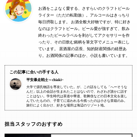
お酒をこよなく愛する、さすらいのクラフトビール
ライター（ただの転勤族）。アルコールはきっちり
毎日摂取します。 お酒全般大好物ですが、特に好き
なのはクラフトビール。ビール愛が強すぎて、飲み
終わったビールラベルを剥がしてアクセサリーを作
ったり、その日飲む銘柄を筆文字でメニュー表にし
ています。 居酒屋の店長、知的財産関係の経歴あ
り。お酒関係の記事のほか、小説も書いています。
この記事に合いの手する人
平安暴走戦士～chiaki~
大学で源氏物語を専攻していた。が、この話をしても「へーそうな
んだ」以上の会話が生まれたことはないので、わざわざ誰かに話す
ことはない。学生時代は茶道や華道、歌舞伎などの日本文化を楽し
んでいたものの、子育てに追われる今残ったのは小さな茶箱のみ。
旅行によく出かけ、好きな場所は海辺のリゾート地。
担当スタッフのおすすめ