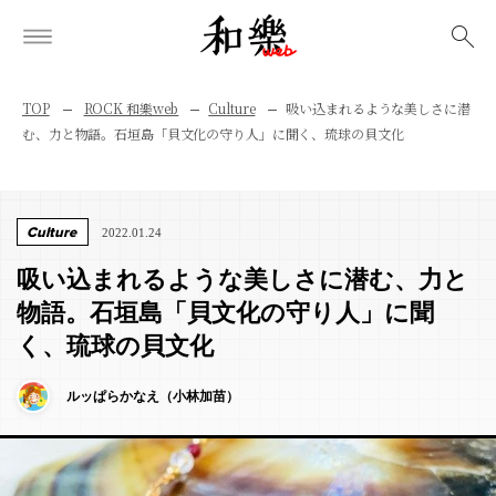
検索
TOP
ROCK 和樂web
Culture
吸い込まれるような美しさに潜
む、力と物語。石垣島「貝文化の守り人」に聞く、琉球の貝文化
Culture
2022.01.24
吸い込まれるような美しさに潜む、力と
物語。石垣島「貝文化の守り人」に聞
く、琉球の貝文化
ルッぱらかなえ（小林加苗）