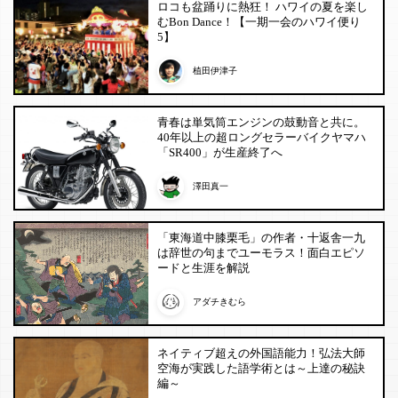
ロコも盆踊りに熱狂！ ハワイの夏を楽し
むBon Dance！【一期一会のハワイ便り
5】
植田伊津子
青春は単気筒エンジンの鼓動音と共に。
40年以上の超ロングセラーバイクヤマハ
「SR400」が生産終了へ
澤田真一
「東海道中膝栗毛」の作者・十返舎一九
は辞世の句までユーモラス！面白エピソ
ードと生涯を解説
アダチきむら
ネイティブ超えの外国語能力！弘法大師
空海が実践した語学術とは～上達の秘訣
編～