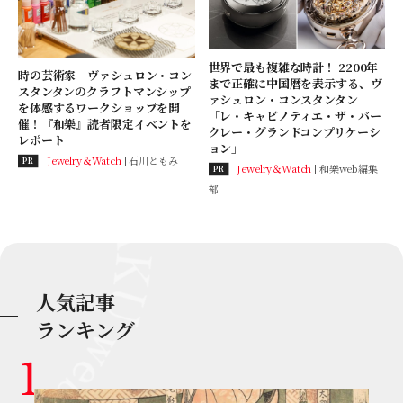
世界で最も複雑な時計！ 2200年
時の芸術家─ヴァシュロン・コン
まで正確に中国暦を表示する、ヴ
スタンタンのクラフトマンシップ
ァシュロン・コンスタンタン
を体感するワークショップを開
「レ・キャビノティエ・ザ・バー
催！『和樂』読者限定イベントを
クレー・グランドコンプリケーシ
レポート
ョン」
Jewelry＆Watch
石川ともみ
PR
Jewelry＆Watch
和樂web編集
PR
部
人気記事
ランキング