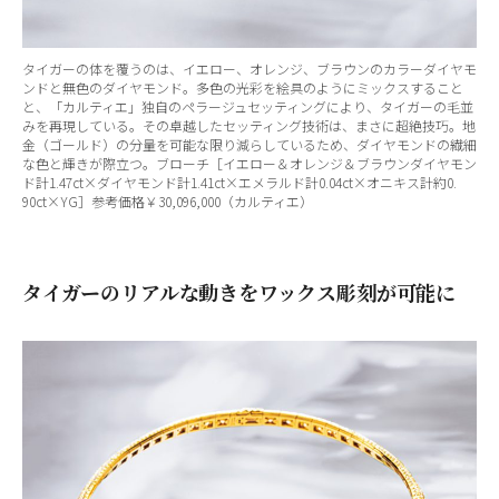
タイガーの体を覆うのは、イエロー、オレンジ、ブラウンのカラーダイヤモ
ンドと無色のダイヤモンド。多色の光彩を絵具のようにミックスすること
と、「カルティエ」独自のペラージュセッティングにより、タイガーの毛並
みを再現している。その卓越したセッティング技術は、まさに超絶技巧。地
金（ゴールド）の分量を可能な限り減らしているため、ダイヤモンドの繊細
な色と輝きが際立つ。ブローチ［イエロー＆オレンジ＆ブラウンダイヤモン
ド計1.47ct×ダイヤモンド計1.41ct×エメラルド計0.04ct×オニキス計約0.
90ct×YG］参考価格￥30,096,000（カルティエ）
タイガーのリアルな動きをワックス彫刻が可能に