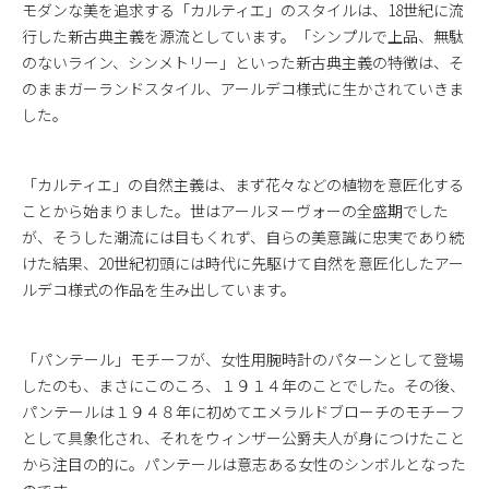
モダンな美を追求する「カルティエ」のスタイルは、18世紀に流
行した新古典主義を源流としています。「シンプルで上品、無駄
のないライン、シンメトリー」といった新古典主義の特徴は、そ
のままガーランドスタイル、アールデコ様式に生かされていきま
した。
「カルティエ」の自然主義は、まず花々などの植物を意匠化する
ことから始まりました。世はアールヌーヴォーの全盛期でした
が、そうした潮流には目もくれず、自らの美意識に忠実であり続
けた結果、20世紀初頭には時代に先駆けて自然を意匠化したアー
ルデコ様式の作品を生み出しています。
「パンテール」モチーフが、女性用腕時計のパターンとして登場
したのも、まさにこのころ、１９１４年のことでした。その後、
パンテールは１９４８年に初めてエメラルドブローチのモチーフ
として具象化され、それをウィンザー公爵夫人が身につけたこと
から注目の的に。パンテールは意志ある女性のシンボルとなった