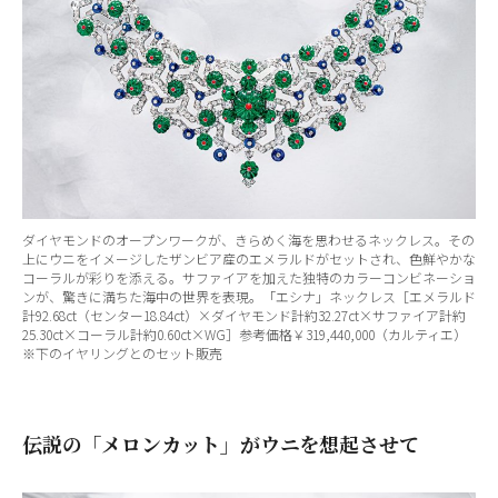
ダイヤモンドのオープンワークが、きらめく海を思わせるネックレス。その
上にウニをイメージしたザンビア産のエメラルドがセットされ、色鮮やかな
コーラルが彩りを添える。サファイアを加えた独特のカラーコンビネーショ
ンが、驚きに満ちた海中の世界を表現。「エシナ」ネックレス［エメラルド
計92.68ct（センター18.84ct）×ダイヤモンド計約32.27ct×サファイア計約
25.30ct×コーラル計約0.60ct×WG］参考価格￥319,440,000（カルティエ）
※下のイヤリングとのセット販売
伝説の「メロンカット」がウニを想起させて