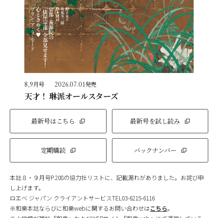
8,9月号
2026.07.01発売
天才！ 琳派オールスターズ
最新号はこちら
最新号を試し読み
定期購読
バックナンバー
本誌８・９月号P.208の協力社リストに、記載漏れがありました。お詫び申
し上げます。
ロエベ ジャパン クライアントサービスTEL03-6215-6116
※和樂本誌ならびに和樂webに関するお問い合わせは
こちら
。