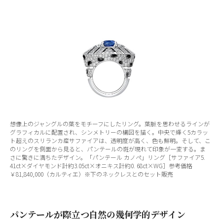
想像上のジャングルの葉をモチーフにしたリング。葉脈を思わせるラインが
グラフィカルに配置され、シンメトリーの構図を描く。中央で輝く5カラッ
ト超えのスリランカ産サファイアは、透明度が高く、色も鮮明。そして、こ
のリングを側面から見ると、パンテールの斑が現れて印象が一変する。ま
さに驚きに満ちたデザイン。「パンテール カノペ」リング［サファイア5.
41ct×ダイヤモンド計約3.05ct×オニキス計約0. 68ct×WG］参考価格
￥81,840,000（カルティエ）※下のネックレスとのセット販売
パンテールが際立つ自然の幾何学的デザイン