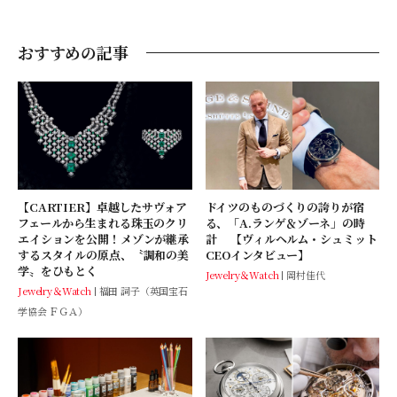
おすすめの記事
【CARTIER】卓越したサヴォア
ドイツのものづくりの誇りが宿
フェールから生まれる珠玉のクリ
る、「A.ランゲ＆ゾーネ」の時
エイションを公開！メゾンが継承
計 【ヴィルヘルム・シュミット
するスタイルの原点、〝調和の美
CEOインタビュー】
学〟をひもとく
Jewelry＆Watch
岡村佳代
Jewelry＆Watch
福田 詞子（英国宝石
学協会 ＦＧＡ）