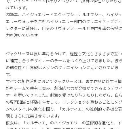
で、ハイジュエリーの作品ひとつひとつに独自の個性がもたらさ
れています。
2006年、ハイジュエリーとエクセプショナルオブジェ、ハイジュ
エリーウォッチを含むハイジュエリー部門のクリエイティブディ
レクターに就任し、自身のサヴォアフェールと専門知識の伝授に
力を注いでいます。
ジャクリーヌは長い年月をかけて、経歴も文化もさまざまで互い
に補完し合うデザイナーのチームをつくり上げてきました。彼ら
の創造性と世界観はメゾンのクリエイションに活かされていま
す。
すべての創作活動においてジャクリーヌは、まず作品に対する情
熱をチームで共有し育み、創造的な力が発揮ができるようデザイ
ナーを導いてきました。刺激を受けたり与えたりしながら、自ら
の専門知識と経験を生かして、コレクションを重ねるごとにメゾ
ンのスタイルの進化を図り、「カルティエ」の独創的で多様な表
現をさらに充実させています。
彼女は、「カルティエ」のハイジュエリーの芸術的な進化と、す