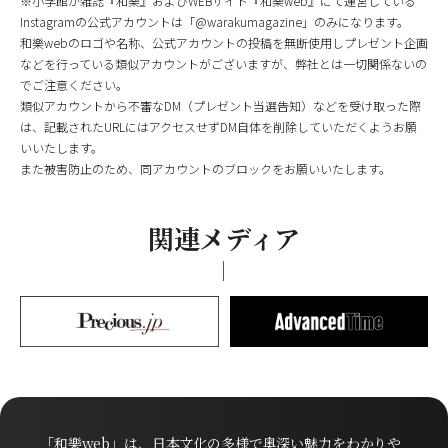
※小学館が雑誌『和樂』およびWEBサイト『和樂web』にて運営している
Instagramの公式アカウントは「@warakumagazine」のみになります。
和樂webのロゴや名称、公式アカウントの投稿を無断使用しプレゼント企画
などを行っている類似アカウントがございますが、弊社とは一切関係ないの
でご注意ください。
類似アカウントから不審なDM（プレゼント当選告知）などを受け取った際
は、記載されたURLにはアクセスせずDM自体を削除していただくようお願
いいたします。
また被害防止のため、同アカウントのブロックをお願いいたします。
関連メディア
「和樂web」は、日本文化の多様で奥深い魅力をわかりや