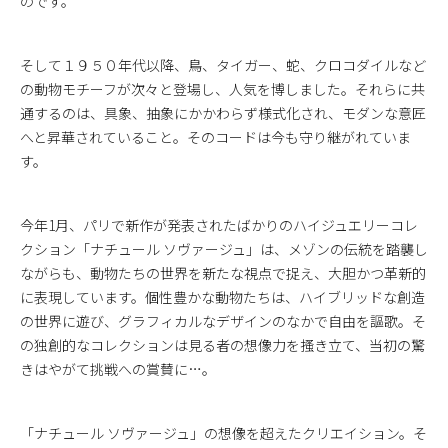
のです。
そして１９５０年代以降、鳥、タイガー、蛇、クロコダイルなど
の動物モチーフが次々と登場し、人気を博しました。それらに共
通するのは、具象、抽象にかかわらず様式化され、モダンな意匠
へと昇華されていること。そのコードは今も守り継がれていま
す。
今年1月、パリで新作が発表されたばかりのハイジュエリーコレ
クション「ナチュール ソヴァージュ」は、メゾンの伝統を踏襲し
ながらも、動物たちの世界を新たな視点で捉え、大胆かつ革新的
に表現しています。個性豊かな動物たちは、ハイブリッドな創造
の世界に遊び、グラフィカルなデザインのなかで自由を謳歌。そ
の独創的なコレクションは見る者の想像力を搔き立て、当初の驚
きはやがて挑戦への賞賛に…。
「ナチュール ソヴァージュ」の想像を超えたクリエイション。そ