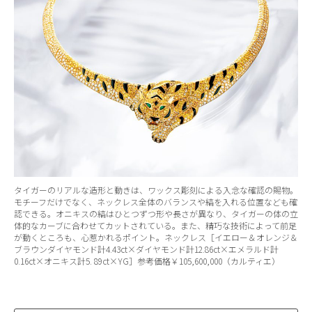
タイガーのリアルな造形と動きは、ワックス彫刻による入念な確認の賜物。
モチーフだけでなく、ネックレス全体のバランスや縞を入れる位置なども確
認できる。オニキスの縞はひとつずつ形や長さが異なり、タイガーの体の立
体的なカーブに合わせてカットされている。また、精巧な技術によって前足
が動くところも、心惹かれるポイント。ネックレス［イエロー＆オレンジ＆
ブラウンダイヤモンド計4.43ct×ダイヤモンド計12.86ct×エメラルド計
0.16ct×オニキス計5. 89ct×YG］参考価格￥105,600,000（カルティエ）