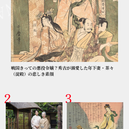
戦国きっての悪役令嬢？秀吉が溺愛した年下妻・茶々
（淀殿）の悲しき素顔