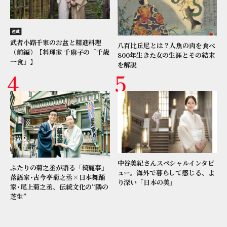
連載
武者小路千家のお盆と精進料理
八百比丘尼とは？人魚の肉を食べ
（前編）【料理家 千麻子の「千歳
800年生きた女の生涯とその結末
一食」】
を解説
中谷美紀さんスペシャルインタビ
ふたりの菊之丞が語る「綺麗事」
ュー。海外で暮らして感じる、よ
落語家･古今亭菊之丞×日本舞踊
り深い「日本の美」
家･尾上菊之丞、伝統文化の“隣の
芝生”