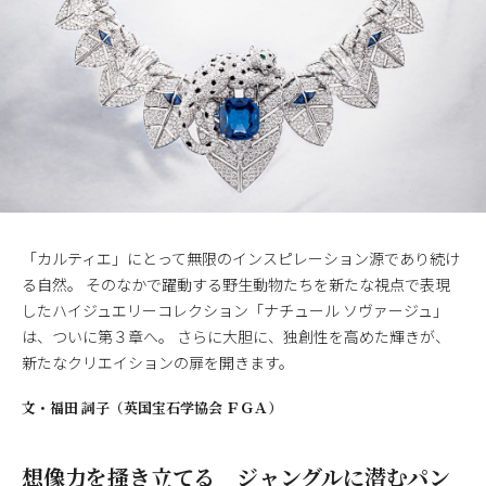
「カルティエ」にとって無限のインスピレーション源であり続け
る自然。 そのなかで躍動する野生動物たちを新たな視点で表現
したハイジュエリーコレクション「ナチュール ソヴァージュ」
は、ついに第３章へ。 さらに大胆に、独創性を高めた輝きが、
新たなクリエイションの扉を開きます。
文・
福田 詞子（英国宝石学協会 ＦＧＡ）
想像力を搔き立てる ジャングルに潜むパン