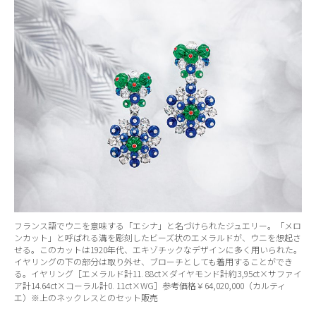
フランス語でウニを意味する「エシナ」と名づけられたジュエリー。「メロ
ンカット」と呼ばれる溝を彫刻したビーズ状のエメラルドが、ウニを想起さ
せる。このカットは1920年代、エキゾチックなデザインに多く用いられた。
イヤリングの下の部分は取り外せ、ブローチとしても着用することができ
る。イヤリング［エメラルド計11. 88ct×ダイヤモンド計約3,95ct×サファイ
ア計14.64ct×コーラル計0. 11ct×WG］参考価格￥64,020,000（カルティ
エ）※上のネックレスとのセット販売