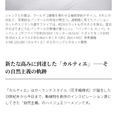
ジャングルの葉は、アールデコ建築を思わせる幾何学的デザイン。それとの
対比で、写実的なパンテールの存在が際立つ。透明度に秀でたクッション
カットのスリランカ産サファイアは、約26カラットもの大きさを誇る。宝石
のそばでまどろむパンテールの表情が愛らしい。「パンテール カノペ」ネ
ックレス［サファイア計約29.80ct（センター26.51ct）×ダイヤモンド計約
59.65ct×エメラルド計0.06ct×オニキス計2. 00ct×WG］参考価格
￥549,120,000（カルティエ）※上のリングとのセット販売
新たな高みに到達した「カルティエ」——そ
の自然主義の軌跡
「カルティエ」はガーランドスタイル（花手綱様式）が誕生した
19世紀末から今日まで、動植物を創作のインスピレーション源と
してきた〝自然主義〟のハイジュエリーメゾンです。