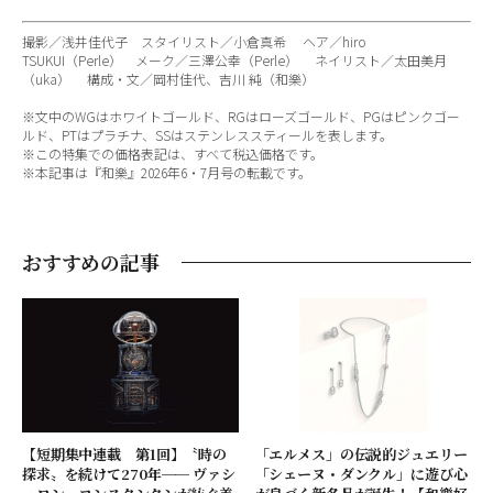
撮影／浅井佳代子 スタイリスト／小倉真希 ヘア／hiro
TSUKUI（Perle） メーク／三澤公幸（Perle） ネイリスト／太田美月
（uka） 構成・文／岡村佳代、吉川 純（和樂）
※文中のWGはホワイトゴールド、RGはローズゴールド、PGはピンクゴー
ルド、PTはプラチナ、SSはステンレススティールを表します。
※この特集での価格表記は、すべて税込価格です。
※本記事は『和樂』2026年6・7月号の転載です。
おすすめの記事
【短期集中連載 第1回】〝時の
「エルメス」の伝説的ジュエリー
探求〟を続けて270年── ヴァシ
「シェーヌ・ダンクル」に遊び心