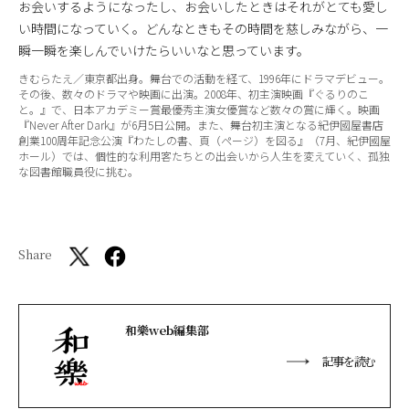
お会いするようになったし、お会いしたときはそれがとても愛し
い時間になっていく。どんなときもその時間を慈しみながら、一
瞬一瞬を楽しんでいけたらいいなと思っています。
きむらたえ／東京都出身。舞台での活動を経て、1996年にドラマデビュー。
その後、数々のドラマや映画に出演。2008年、初主演映画『ぐるりのこ
と。』で、日本アカデミー賞最優秀主演女優賞など数々の賞に輝く。映画
『Never After Dark』が6月5日公開。また、舞台初主演となる紀伊國屋書店
創業100周年記念公演『わたしの書、頁（ページ）を図る』（7月、紀伊國屋
ホール）では、個性的な利用客たちとの出会いから人生を変えていく、孤独
な図書館職員役に挑む。
Share
和樂web編集部
記事を読む