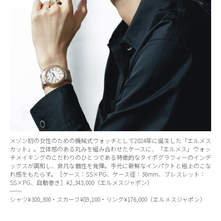
メゾン初の女性のための機械式ウォッチとして2024年に誕生した「エルメス
カット」。立体感のある丸みを組み合わせたケースに、「エルメス」ウォッ
チメイキングのこだわりのひとつである特徴的なタイポグラフィーのインデ
ックスが調和し、非凡な個性を発揮。手元に新鮮なインパクトと極上のこな
れ感をもたらす。［ケース：SS×PG、ケース径：36mm、ブレスレット：
SS×PG、自動巻き］¥2,343,000（エルメスジャポン）
──
シャツ¥300,300・スカーフ¥89,100・リング¥176,000（エルメスジャポン）