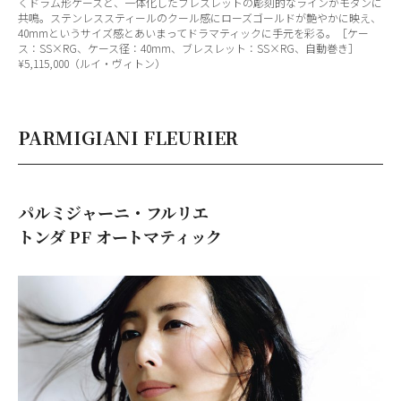
くドラム形ケースと、一体化したブレスレットの彫刻的なラインがモダンに
共鳴。ステンレススティールのクール感にローズゴールドが艶やかに映え、
40mmというサイズ感とあいまってドラマティックに手元を彩る。［ケー
ス：SS×RG、ケース径：40mm、ブレスレット：SS×RG、自動巻き］
¥5,115,000（ルイ・ヴィトン）
PARMIGIANI FLEURIER
パルミジャーニ・フルリエ
トンダ PF オートマティック