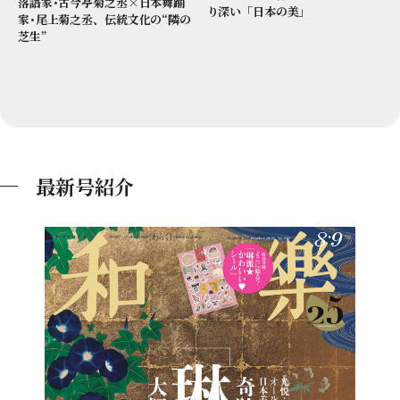
落語家･古今亭菊之丞×日本舞踊
り深い「日本の美」
家･尾上菊之丞、伝統文化の“隣の
芝生”
最新号紹介