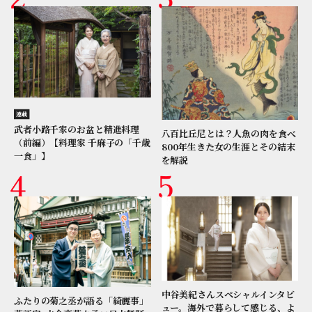
連載
武者小路千家のお盆と精進料理
八百比丘尼とは？人魚の肉を食べ
（前編）【料理家 千麻子の「千歳
800年生きた女の生涯とその結末
一食」】
を解説
中谷美紀さんスペシャルインタビ
ふたりの菊之丞が語る「綺麗事」
ュー。海外で暮らして感じる、よ