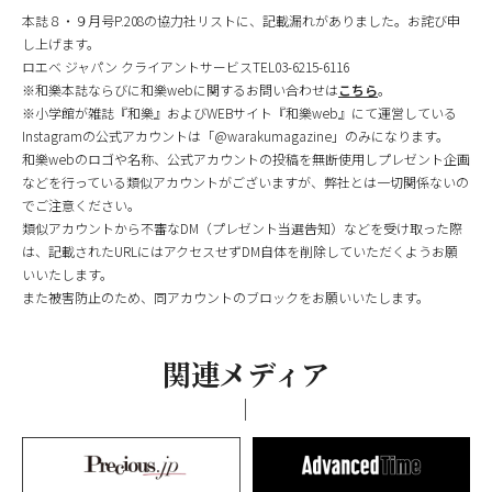
本誌８・９月号P.208の協力社リストに、記載漏れがありました。お詫び申
し上げます。
ロエベ ジャパン クライアントサービスTEL03-6215-6116
※和樂本誌ならびに和樂webに関するお問い合わせは
こちら
。
※小学館が雑誌『和樂』およびWEBサイト『和樂web』にて運営している
Instagramの公式アカウントは「@warakumagazine」のみになります。
和樂webのロゴや名称、公式アカウントの投稿を無断使用しプレゼント企画
などを行っている類似アカウントがございますが、弊社とは一切関係ないの
でご注意ください。
類似アカウントから不審なDM（プレゼント当選告知）などを受け取った際
は、記載されたURLにはアクセスせずDM自体を削除していただくようお願
いいたします。
また被害防止のため、同アカウントのブロックをお願いいたします。
関連メディア