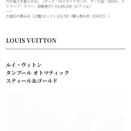
力の高さを香らせる。［ケース：SS×ダイヤモンド、ケース径：36mm、ス
トラップ：ラバー、自動巻き］¥3,608,000（ピアジェ）
──
大理石の積み石［12個1セット］¥10,780（関ヶ原石材〈ISHIZO〉）
LOUIS VUITTON
ルイ・ヴィトン
タンブール オトマティック
スティール＆ゴールド