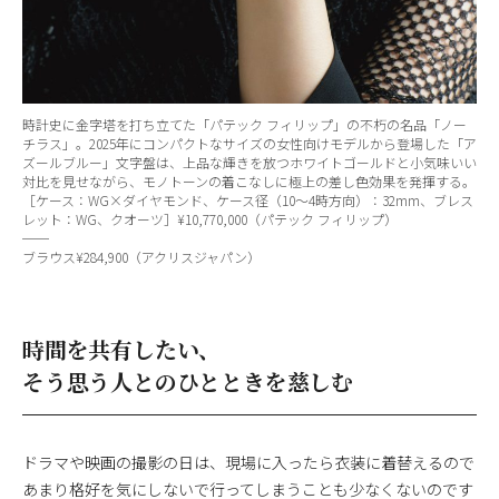
時計史に金字塔を打ち立てた「パテック フィリップ」の不朽の名品「ノー
チラス」。2025年にコンパクトなサイズの女性向けモデルから登場した「ア
ズールブルー」文字盤は、上品な輝きを放つホワイトゴールドと小気味いい
対比を見せながら、モノトーンの着こなしに極上の差し色効果を発揮する。
［ケース：WG×ダイヤモンド、ケース径（10〜4時方向）：32mm、ブレス
レット：WG、クオーツ］¥10,770,000（パテック フィリップ）
──
ブラウス¥284,900（アクリスジャパン）
時間を共有したい、
そう思う人とのひとときを慈しむ
ドラマや映画の撮影の日は、現場に入ったら衣装に着替えるので
あまり格好を気にしないで行ってしまうことも少なくないのです