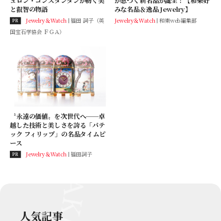
ュロン・コンスタンタンが紡ぐ美
が息づく新名品が誕生！【和樂好
と叡智の物語
みな名品＆逸品 Jewelry】
Jewelry＆Watch
福田 詞子（英
Jewelry＆Watch
和樂web編集部
PR
国宝石学協会 ＦＧＡ）
〝永遠の価値〟を次世代へ──卓
越した技術と美しさを誇る「パテ
ック フィリップ」の名品タイムピ
ース
Jewelry＆Watch
福田詞子
PR
人気記事