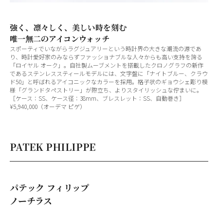
強く、凛々しく、美しい時を刻む
唯一無二のアイコンウォッチ
スポーティでいながらラグジュアリーという時計界の大きな潮流の源であ
り、時計愛好家のみならずファッショナブルな人々からも高い支持を誇る
「ロイヤル オーク」。自社製ムーブメントを搭載したクロノグラフの新作
であるステンレススティールモデルには、文字盤に「ナイトブルー、クラウ
ド50」と呼ばれるアイコニックなカラーを採用。格子状のギョウシェ彫り模
様「グランドタペストリー」が際立ち、よりスタイリッシュな佇まいに。
［ケース：SS、ケース径：38mm、ブレスレット：SS、自動巻き］
¥5,940,000（オーデマ ピゲ）
PATEK PHILIPPE
パテック フィリップ
ノーチラス