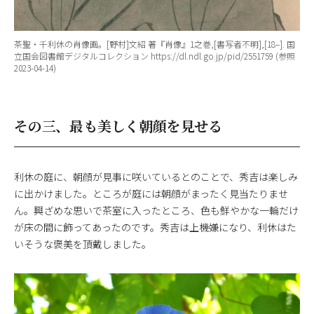
茶聖・千利休の肖像画。[野村]文紹 著『肖像』1之巻,[書写者不明],[18–]. 国
立国会図書館デジタルコレクション https://dl.ndl.go.jp/pid/2551759 (参照
2023-04-14)
その三、最も美しく朝顔を見せる
利休の庭に、朝顔が見事に咲いているとのことで、秀吉は楽しみ
に出かけました。ところが庭には朝顔がまったく見当たりませ
ん。興ざめな思いで茶室に入ったところ、色も鮮やかな一輪だけ
が床の間に飾ってあったのです。秀吉は上機嫌になり、利休はた
いそうな褒美を頂戴しました。