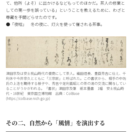
て、他所（よそ）に出かけるなどもってのほかだ。茶人の修業と
しての第一歩を誤っている」ということを教えるために、わざと
尊蔵を手間どらせたのです。
●「夜咄」 冬の夜に、灯火を使って催される茶事。
津田宗及は安土桃山時代の豪商にして茶人。織田信長、豊臣秀吉に仕え、千
利休や今井宗久とともに「三宗匠」と呼ばれた。この書状から、相手の中坊
氏の上洛を期待する様子や、秀吉や足利義昭との茶の湯の交流に関与してい
ることがうかがわれる。「書状」津田宗及筆 紙本墨書 1幅 安土桃山時
代・16世紀 東京国立博物館 出典：ColBase
(https://colbase.nich.go.jp)
その二、自然から「風情」を演出する