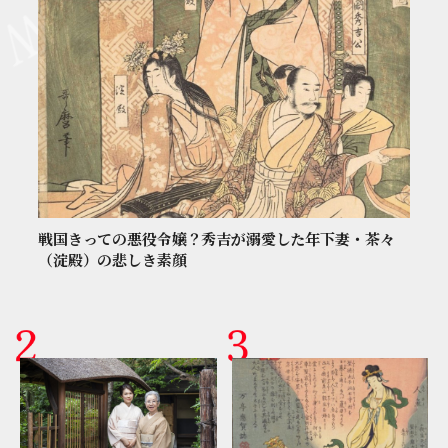
戦国きっての悪役令嬢？秀吉が溺愛した年下妻・茶々
（淀殿）の悲しき素顔