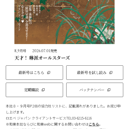
8,9月号
2026.07.01発売
天才！ 琳派オールスターズ
最新号はこちら
最新号を試し読み
定期購読
バックナンバー
本誌８・９月号P.208の協力社リストに、記載漏れがありました。お詫び申
し上げます。
ロエベ ジャパン クライアントサービスTEL03-6215-6116
※和樂本誌ならびに和樂webに関するお問い合わせは
こちら
。