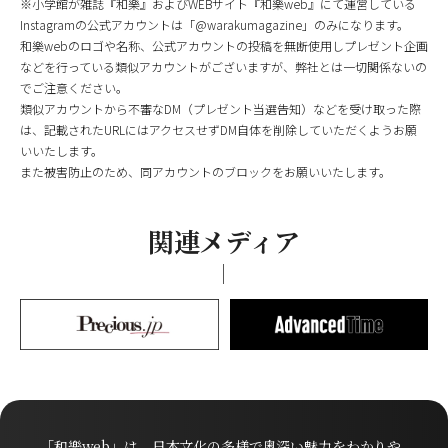
※小学館が雑誌『和樂』およびWEBサイト『和樂web』にて運営している
Instagramの公式アカウントは「@warakumagazine」のみになります。
和樂webのロゴや名称、公式アカウントの投稿を無断使用しプレゼント企画
などを行っている類似アカウントがございますが、弊社とは一切関係ないの
でご注意ください。
類似アカウントから不審なDM（プレゼント当選告知）などを受け取った際
は、記載されたURLにはアクセスせずDM自体を削除していただくようお願
いいたします。
また被害防止のため、同アカウントのブロックをお願いいたします。
関連メディア
「和樂web」は、日本文化の多様で奥深い魅力をわかりや