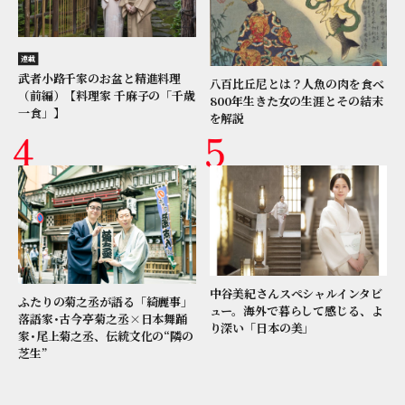
連載
武者小路千家のお盆と精進料理
八百比丘尼とは？人魚の肉を食べ
（前編）【料理家 千麻子の「千歳
800年生きた女の生涯とその結末
一食」】
を解説
中谷美紀さんスペシャルインタビ
ふたりの菊之丞が語る「綺麗事」
ュー。海外で暮らして感じる、よ
落語家･古今亭菊之丞×日本舞踊
り深い「日本の美」
家･尾上菊之丞、伝統文化の“隣の
芝生”