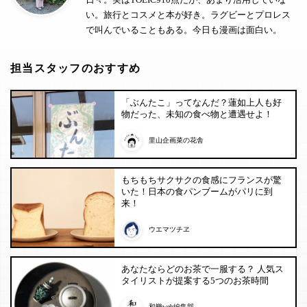
い。旅行とコスメと本が好き。ラグビーとプロレス
で叫んでいることもある。今日も漫画は面白い。
担当スタッフのおすすめ
「ぶんたこ」ってなんだ？蓮如上人も好
物だった、未知の食べ物と遭遇せよ！
里山企画菜の花舎
もちもちサクサクの食感にフランスが驚
いた！日本の食パンブームがパリに到
来！
ウエマツチヱ
あなたならどのお茶で一服する？ 人気ス
タイリストが提案する5つのお茶時間
和樂web編集部