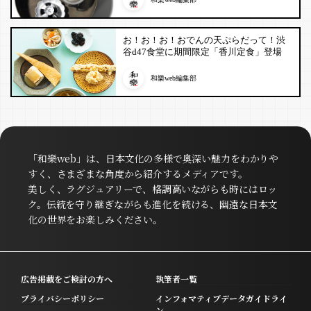
お！お！お！おでんの天ぷらだって！渋
谷d47食堂に期間限定「香川定食」登場
和樂web編集部
「和樂web」は、日本文化の多様で奥深い魅力をわかりや
すく、さまざまな角度から紹介するメディアです。
美しく、ラグジュアリーで、格調高いながらも時にはロッ
ク。伝統を守り継ぎながらも進化を続ける、幽遠な日本文
化の世界をお楽しみください。
広告掲載をご検討の方へ
執筆者一覧
プライバシーポリシー
インフォマティブデータガイドライ
ン