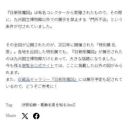
『日新除魔図』は有名コレクターから寄贈されたもので、その際
に、九州国立博物館以外での展示を禁止する〝門外不出〟という
条件が付されていました。
その全図が公開されたのが、2022年に開催された「特別展 北
斎」。各地を巡回した特別展でも、『日新除魔図』が展示された
のは九州国立博物館だけとあって、大きな話題になりました。
今も残る
展覧会公式サイト
では、ここに掲載した以外の図がみら
れます。
また、
収蔵品ギャラリー『日新除魔図』
には展示予定も記されて
いるので、どうぞご参考に！
Tag
浮世絵師・葛飾北斎を知るAtoZ
Share