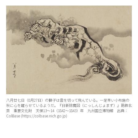
八月廿七日（8月27日）の獅子は雲を切って飛んでいる。一足早い小布施の
秋に心を躍らせているようだ。『日新除魔図（にっしんじょまず）』葛飾北
斎 重要文化財 天保13～14（1842～1843）年 九州国立博物館 出典：
ColBase (https://colbase.nich.go.jp)