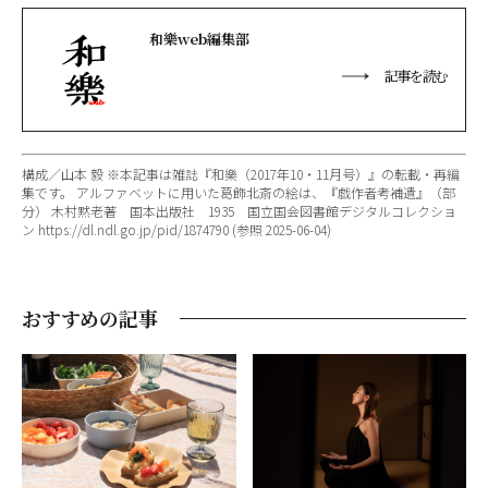
和樂web編集部
記事を読む
構成／山本 毅 ※本記事は雑誌『和樂（2017年10・11月号）』の転載・再編
集です。 アルファベットに用いた葛飾北斎の絵は、『戯作者考補遺』（部
分） 木村黙老著 国本出版社 1935 国立国会図書館デジタルコレクショ
ン https://dl.ndl.go.jp/pid/1874790 (参照 2025-06-04)
おすすめの記事