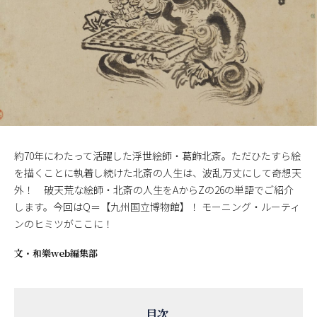
約70年にわたって活躍した浮世絵師・葛飾北斎。ただひたすら絵
を描くことに執着し続けた北斎の人生は、波乱万丈にして奇想天
外！ 破天荒な絵師・北斎の人生をAからZの26の単語でご紹介
します。今回はQ＝【九州国立博物館】！ モーニング・ルーティ
ンのヒミツがここに！
文・
和樂web編集部