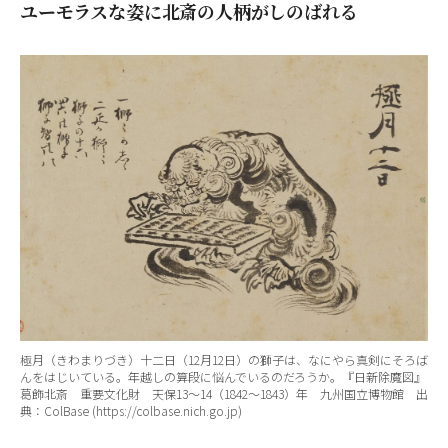
ユーモラスな姿に北斎の人柄がしのばれる
極月（きわまりづき）十二日（12月12日）の獅子は、なにやら真剣にそろば
んをはじいている。年越しの算段に悩んでいるのだろうか。『日新除魔図』
葛飾北斎 重要文化財 天保13～14（1842～1843）年 九州国立博物館 出
典：ColBase (https://colbase.nich.go.jp)