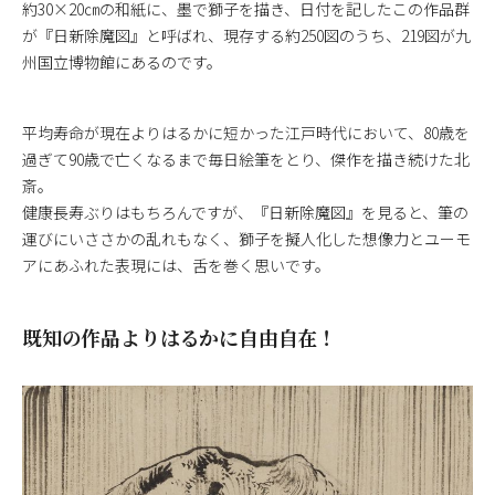
約30×20㎝の和紙に、墨で獅子を描き、日付を記したこの作品群
が『日新除魔図』と呼ばれ、現存する約250図のうち、219図が九
州国立博物館にあるのです。
平均寿命が現在よりはるかに短かった江戸時代において、80歳を
過ぎて90歳で亡くなるまで毎日絵筆をとり、傑作を描き続けた北
斎。
健康長寿ぶりはもちろんですが、『日新除魔図』を見ると、筆の
運びにいささかの乱れもなく、獅子を擬人化した想像力とユーモ
アにあふれた表現には、舌を巻く思いです。
既知の作品よりはるかに自由自在！