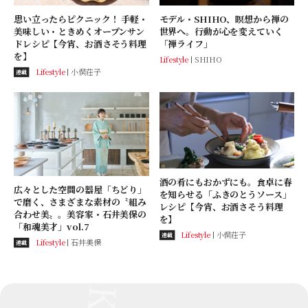
思い立ったらピクニック！ 手軽・
モデル・SHIHO、瞑想から禅の
美味しい・ときめくオープンサン
世界へ。行動が心を変えていく
ドレシピ【今宵、お酒さそう料理
「禅ライフ」
を】
Lifestyle
SHIHO
Lifestyle
小俣荘子
連載
酒の肴にもおかずにも。食卓に春
広々とした空間の器屋「ちどり」
を知らせる「ふきのとうソース」
で磨く、さまざまな素材の〝組み
レシピ【今宵、お酒さそう料理
合わせ美〟。美容家・石井美保の
を】
「和魂美才」vol.7
Lifestyle
小俣荘子
連載
Lifestyle
石井美保
連載