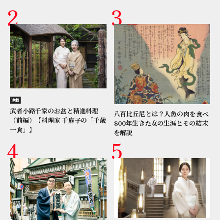
連載
武者小路千家のお盆と精進料理
八百比丘尼とは？人魚の肉を食べ
（前編）【料理家 千麻子の「千歳
800年生きた女の生涯とその結末
一食」】
を解説