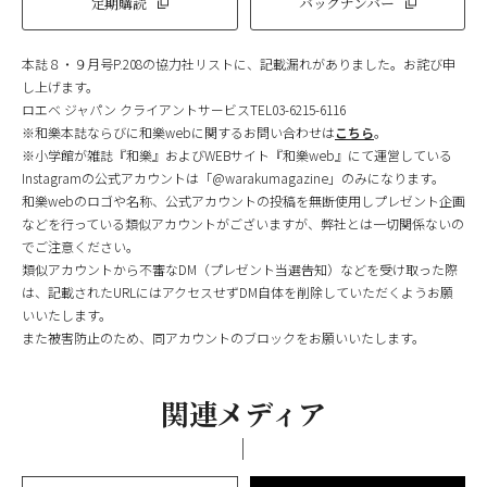
定期購読
バックナンバー
本誌８・９月号P.208の協力社リストに、記載漏れがありました。お詫び申
し上げます。
ロエベ ジャパン クライアントサービスTEL03-6215-6116
※和樂本誌ならびに和樂webに関するお問い合わせは
こちら
。
※小学館が雑誌『和樂』およびWEBサイト『和樂web』にて運営している
Instagramの公式アカウントは「@warakumagazine」のみになります。
和樂webのロゴや名称、公式アカウントの投稿を無断使用しプレゼント企画
などを行っている類似アカウントがございますが、弊社とは一切関係ないの
でご注意ください。
類似アカウントから不審なDM（プレゼント当選告知）などを受け取った際
は、記載されたURLにはアクセスせずDM自体を削除していただくようお願
いいたします。
また被害防止のため、同アカウントのブロックをお願いいたします。
関連メディア