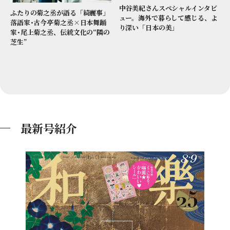
中谷美紀さんスペシャルインタビ
ふたりの菊之丞が語る「綺麗事」
ュー。海外で暮らして感じる、よ
落語家･古今亭菊之丞×日本舞踊
り深い「日本の美」
家･尾上菊之丞、伝統文化の“隣の
芝生”
最新号紹介