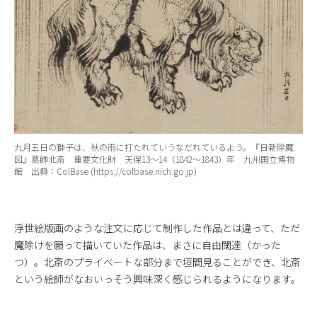
九月五日の獅子は、秋の雨に打たれていうなだれているよう。『日新除魔
図』葛飾北斎 重要文化財 天保13～14（1842～1843）年 九州国立博物
館 出典：ColBase (https://colbase.nich.go.jp)
浮世絵版画のような注文に応じて制作した作品とは違って、ただ
魔除けを願って描いていた作品は、まさに自由闊達（かった
つ）。北斎のプライベートな部分まで垣間見ることができ、北斎
という絵師がなおいっそう興味深く感じられるようになります。