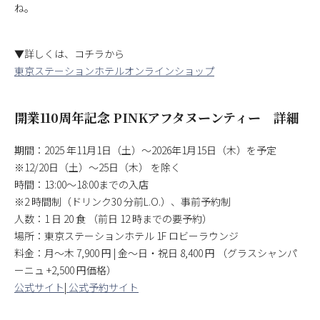
ね。
▼詳しくは、コチラから
東京ステーションホテルオンラインショップ
開業110周年記念 PINKアフタヌーンティー 詳細
期間：2025 年11月1日（土）～2026年1月15日（木）を予定
※12/20日（土）～25日（木） を除く
時間：13:00～18:00までの入店
※2 時間制（ドリンク30 分前L.O.）、事前予約制
人数：1 日 20 食 （前日 12 時までの要予約）
場所：東京ステーションホテル 1F ロビーラウンジ
料金：月～木 7,900 円 | 金～日・祝日 8,400 円 （グラスシャンパ
ーニュ +2,500 円価格）
公式サイト
|
公式予約サイト