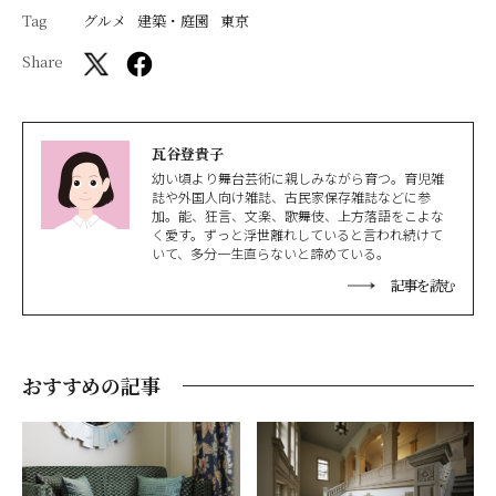
Tag
グルメ
建築・庭園
東京
Share
瓦谷登貴子
幼い頃より舞台芸術に親しみながら育つ。育児雑
誌や外国人向け雑誌、古民家保存雑誌などに参
加。能、狂言、文楽、歌舞伎、上方落語をこよな
く愛す。ずっと浮世離れしていると言われ続けて
いて、多分一生直らないと諦めている。
記事を読む
おすすめの記事