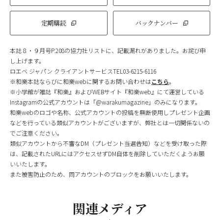
定期購読
バックナンバー
本誌８・９月号P.208の協力社リストに、記載漏れがありました。お詫び申
し上げます。
ロエベ ジャパン クライアントサービスTEL03-6215-6116
※和樂本誌ならびに和樂webに関するお問い合わせは
こちら
。
※小学館が雑誌『和樂』およびWEBサイト『和樂web』にて運営している
Instagramの公式アカウントは「@warakumagazine」のみになります。
和樂webのロゴや名称、公式アカウントの投稿を無断使用しプレゼント企画
などを行っている類似アカウントがございますが、弊社とは一切関係ないの
でご注意ください。
類似アカウントから不審なDM（プレゼント当選告知）などを受け取った際
は、記載されたURLにはアクセスせずDM自体を削除していただくようお願
いいたします。
また被害防止のため、同アカウントのブロックをお願いいたします。
関連メディア