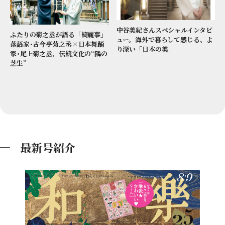
中谷美紀さんスペシャルインタビ
ふたりの菊之丞が語る「綺麗事」
ュー。海外で暮らして感じる、よ
落語家･古今亭菊之丞×日本舞踊
り深い「日本の美」
家･尾上菊之丞、伝統文化の“隣の
芝生”
最新号紹介