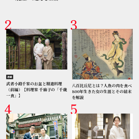
連載
武者小路千家のお盆と精進料理
八百比丘尼とは？人魚の肉を食べ
（前編）【料理家 千麻子の「千歳
800年生きた女の生涯とその結末
一食」】
を解説