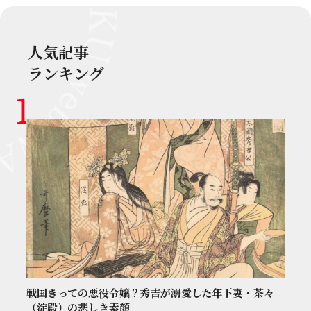
人気記事
ランキング
戦国きっての悪役令嬢？秀吉が溺愛した年下妻・茶々
（淀殿）の悲しき素顔