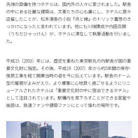
先端の設備を持つホテルは、国内外の人々に愛されました。駅舎
の中にある壮麗な建築は、文豪たちの心も虜にし、ホテルに度々
逗留したことが、松本清張の小説『点と線』のトリック着想のき
っかけになったと言われています。他にも川端康成や内田百閒
（うちだひゃっけん）が、ホテルに滞在して執筆活動を行いまし
た。
平成15（2003）年には、歴史を重ねた東京駅丸の内駅舎が国の重
要文化財に指定。その後、平成19（2007）年から約5年間の保存･
復原工事を経て開業当時の姿を今に伝えています。駅舎のドーム
型の屋根がよみがえり、より優雅に心地良く過ごせるようにリニ
ューアルされたホテルは「重要文化財の中に宿泊できるホテル」
として注目されています。駅構内を見下ろすことができる客室や
施設は、鉄道ファンや建築ファンにとって憧れの場所です。