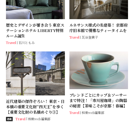
歴史とデザインが響き合う 東京ス
ルネサンス様式の名建築！ 京都府
テーションホテル LIBERTY特別
庁旧本館で優雅なティータイムを
ルーム誕生
Travel
瓦谷登貴子
Travel
石川ともみ
ブレンドごとにカップ＆ソーサー
まで特注！「市川屋珈琲」の陶器
近代建築の傑作ぞろい！ 東京・日
の秘密【茶味こそが京都！春編】
本橋の重要文化財“四天王”を歩く
【重要文化財の名橋めぐり③】
Travel
和樂web編集部
Travel
和樂web編集部
連載