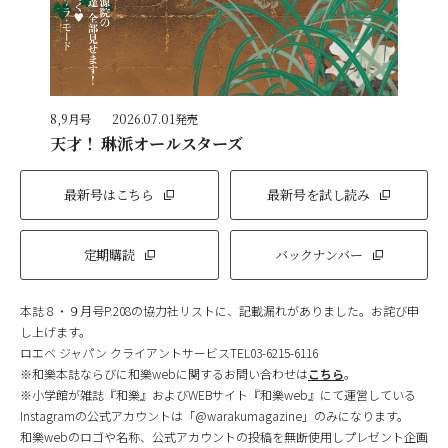
8,9月号
2026.07.01発売
天才！ 琳派オールスターズ
最新号はこちら
最新号を試し読み
定期購読
バックナンバー
本誌８・９月号P.208の協力社リストに、記載漏れがありました。お詫び申
し上げます。
ロエベ ジャパン クライアントサービスTEL03-6215-6116
※和樂本誌ならびに和樂webに関するお問い合わせは
こちら
。
※小学館が雑誌『和樂』およびWEBサイト『和樂web』にて運営している
Instagramの公式アカウントは「@warakumagazine」のみになります。
和樂webのロゴや名称、公式アカウントの投稿を無断使用しプレゼント企画