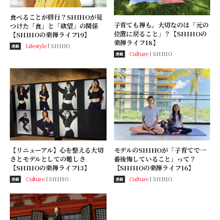
食べることが修行？SHIHOが見
子育ても禅も。大切なのは「元の
つけた「食」と「欲望」の関係
位置に戻ること」？【SHIHOの
【SHIHOの楽禅ライフ19】
楽禅ライフ18】
Lifestyle
SHIHO
連載
Culture
SHIHO
連載
【リニューアル】心を整える大切
モデルのSHIHOが「子育てで一
さとモデルとしての難しさ
番後悔していること」って？
【SHIHOの楽禅ライフ13】
【SHIHOの楽禅ライフ16】
Culture
SHIHO
Culture
SHIHO
連載
連載