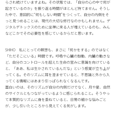
らされ続けていますよね。その状態では、「自分の心の中で何が
起きているのか」を振り返る時間がほとんど持てません。そうし
た中で、意図的に“何もしない時間”をつくって、自分の内側をそ
っと見つめることは、現代の大切な修行なのかもしれません。デ
ジタルデトックスのために坐禅に来る人が増えているのも、みん
などこかでその必要性を感じているからだと思います。
SHIHO 私にとっての瞑想も、まさに「何かをする」のではなく
「ただそこにいる」時間です。呼吸や心臓の鼓動、内臓の動きな
ど、自分のコントロールを超えた生命の営みに意識を向けている
と、「ああ、私は生かされているんだな」という感覚が立ち上が
ってくる。そのリズムに耳を澄ませていると、不思議と外から入
ってくる情報にはあまり引っぱられなくなるんです。
面白いのは、そのリズムが自分の内側だけでなく、月や星、自然
のサイクルともつながっているように感じられること。そうやっ
て本質的なリズムに身を委ねていると、日常の細かな悩みごと
が、少し引いたところから見えてくる気がします。