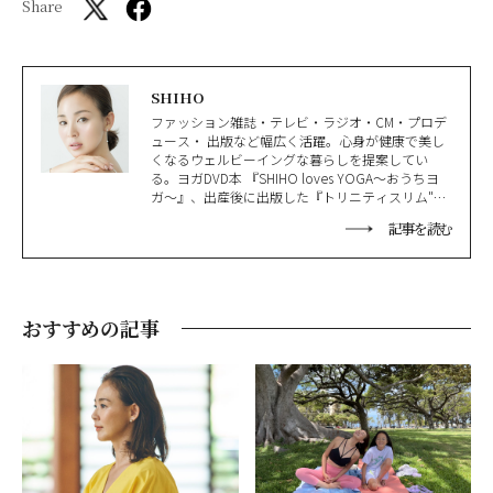
Share
SHIHO
ファッション雑誌・テレビ・ラジオ・CM・プロデ
ュース・ 出版など幅広く活躍。心身が健康で美し
くなるウェルビーイングな暮らしを提案してい
る。ヨガDVD本 『SHIHO loves YOGA〜おうちヨ
ガ〜』、出産後に出版した『トリニティスリム"全
身やせ "ストレッチ』は、シリーズ累計40万部を突
記事を読む
破。 比叡山延暦寺など各地で瞑想リトリートツア
ーをはじめとするさまざまなイベントも企画・開
催。滋賀国際親善大使。全米ヨガアライアンス認
定講師。Wellness AWARD of the Year 2019受賞。
日本だけでなく韓国でも活躍している。
おすすめの記事