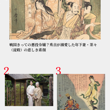
戦国きっての悪役令嬢？秀吉が溺愛した年下妻・茶々
（淀殿）の悲しき素顔