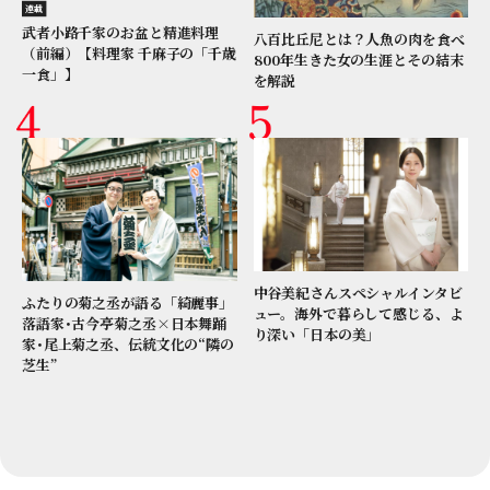
連載
武者小路千家のお盆と精進料理
八百比丘尼とは？人魚の肉を食べ
（前編）【料理家 千麻子の「千歳
800年生きた女の生涯とその結末
一食」】
を解説
中谷美紀さんスペシャルインタビ
ふたりの菊之丞が語る「綺麗事」
ュー。海外で暮らして感じる、よ
落語家･古今亭菊之丞×日本舞踊
り深い「日本の美」
家･尾上菊之丞、伝統文化の“隣の
芝生”