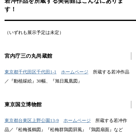
若冲作品を所蔵する美術館はこんなにありま
す！
（いずれも展示予定は未定）
宮内庁三の丸尚蔵館
東京都千代田区千代田1-1
ホームページ
所蔵する若冲作品
／『動植綵絵』30幅、『旭日鳳凰図』
東京国立博物館
東京都台東区上野公園13-9
ホームページ
所蔵する若冲作
品／『松梅孤鶴図』『松梅群鶏図屛風』『鶏図扇面』など