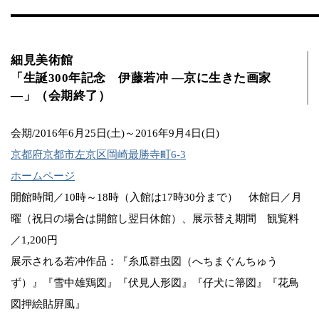
細見美術館
「生誕300年記念 伊藤若冲 ―京に生きた画家
―」（会期終了）
会期/2016年6月25日(土)～2016年9月4日(日)
京都府京都市左京区岡崎最勝寺町6-3
ホームページ
開館時間／10時～18時（入館は17時30分まで） 休館日／月
曜（祝日の場合は開館し翌日休館）、展示替え期間 観覧料
／1,200円
展示される若冲作品：『糸瓜群虫図（へちまぐんちゅう
ず）』『雪中雄鶏図』『伏見人形図』『仔犬に箒図』『花鳥
図押絵貼屛風』