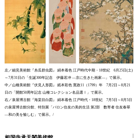
左／細見美術館『糸瓜群虫図』 絹本着色 江戸時代中期・18世紀 6月25日(土)
～7月31日の「生誕300年記念 伊藤若冲 ―京に生きた画家―」で展示。
中／山種美術館『伏見人形図』 紙本彩色 寛政11（1799）年 7月2日～8月21
日の「開館50周年記念 山種コレクション名品選Ⅰ」で展示。
右／泉屋博古館『海棠目白図』 絹本着色 江戸時代・18世紀 7月5日～8月5日
の泉屋博古館分館、特別展「バロン住友の美的生活 第2部 数寄者 住友春翠
―和の美を愉しむ」で展示。/
相国寺承天閣美術館