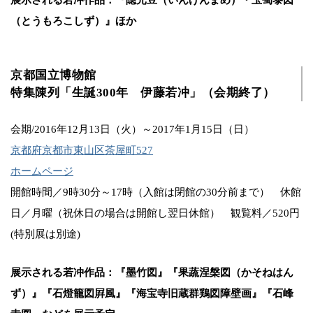
（とうもろこしず）』ほか
京都国立博物館
特集陳列「生誕300年 伊藤若冲」（会期終了）
会期/2016年12月13日（火）～2017年1月15日（日）
京都府京都市東山区茶屋町527
ホームページ
開館時間／9時30分～17時（入館は閉館の30分前まで） 休館
日／月曜（祝休日の場合は開館し翌日休館） 観覧料／520円
(特別展は別途)
展示される若冲作品：『墨竹図』『果蔬涅槃図（かそねはん
ず）』『石燈籠図屛風』『海宝寺旧蔵群鶏図障壁画』『石峰