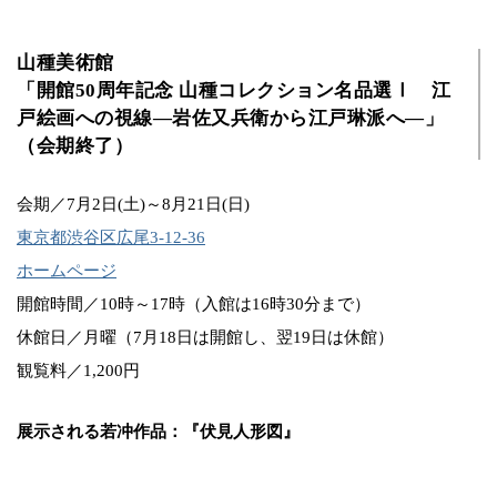
山種美術館
「開館50周年記念 山種コレクション名品選Ⅰ 江
戸絵画への視線―岩佐又兵衛から江戸琳派へ―」
（会期終了）
会期／7月2日(土)～8月21日(日)
東京都渋谷区広尾3-12-36
ホームページ
開館時間／10時～17時（入館は16時30分まで）
休館日／月曜（7月18日は開館し、翌19日は休館）
観覧料／1,200円
展示される若冲作品：『伏見人形図』