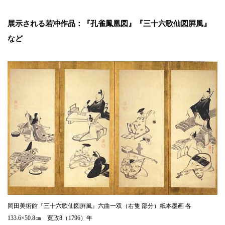
展示される若冲作品：『孔雀鳳凰図』『三十六歌仙図屛風』
など
岡田美術館『三十六歌仙図屛風』六曲一双（右隻 部分）紙本墨画 各
133.6×50.8㎝ 寛政8（1796）年