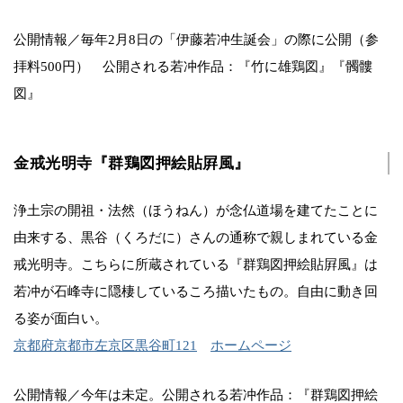
公開情報／毎年2月8日の「伊藤若冲生誕会」の際に公開（参
拝料500円） 公開される若冲作品：『竹に雄鶏図』『髑髏
図』
金戒光明寺『群鶏図押絵貼屛風』
浄土宗の開祖・法然（ほうねん）が念仏道場を建てたことに
由来する、黒谷（くろだに）さんの通称で親しまれている金
戒光明寺。こちらに所蔵されている『群鶏図押絵貼屛風』は
若冲が石峰寺に隠棲しているころ描いたもの。自由に動き回
る姿が面白い。
京都府京都市左京区黒谷町121
ホームページ
公開情報／今年は未定。公開される若冲作品：『群鶏図押絵