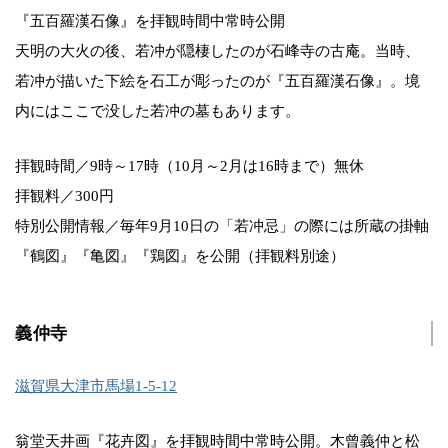
『五百羅漢石像』を拝観時間中常時公開
天明の大火の後、若冲が隠棲したのが石峰寺の古庵。当時、
若冲が描いた下絵を石工が彫ったのが『五百羅漢石像』。境
内にはここで没した若冲の墓もあります。
拝観時間／9時～17時（10月～2月は16時まで）無休
拝観料／300円
特別公開情報／毎年9月10日の「若冲忌」の際には所蔵の掛軸
『鶴図』『亀図』『鶏図』を公開（拝観料別途）
義仲寺
滋賀県大津市馬場1-5-12
翁堂天井画『花卉図』を拝観時間中常時公開。木曾義仲と松