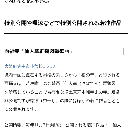
寺図』などを展示予定。
特別公開や曝涼などで特別公開される若冲作品
西福寺『仙人掌群鶏図障壁画』
大阪府豊中市小曽根1-6-38
境内一面に点在する扇松の美しさから「松の寺」と称される
西福寺は、若冲唯一の金碧画『仙人掌（さぼてん）群鶏図』
を所蔵していることでも有名な浄土真宗本願寺派の寺。通常
非公開ですが曝涼（虫干し）の際にはほかの若冲作品ととも
に公開されます。
公開情報／毎年11月3日(曝涼) 公開される若冲作品：『仙人