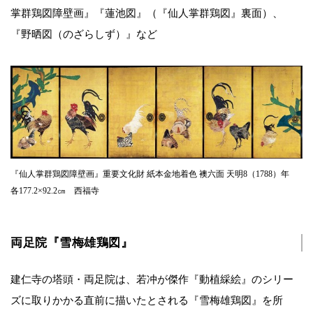
掌群鶏図障壁画』『蓮池図』（『仙人掌群鶏図』裏面）、
『野晒図（のざらしず）』など
『仙人掌群鶏図障壁画』重要文化財 紙本金地着色 襖六面 天明8（1788）年
各177.2×92.2㎝ 西福寺
両足院『雪梅雄鶏図』
建仁寺の塔頭・両足院は、若冲が傑作『動植綵絵』のシリー
ズに取りかかる直前に描いたとされる『雪梅雄鶏図』を所