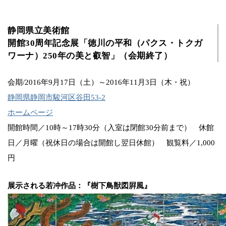
静岡県立美術館
開館30周年記念展「徳川の平和（パクス・トクガ
ワーナ）250年の美と叡智」（会期終了）
会期/2016年9月17日（土）～2016年11月3日（木・祝）
静岡県静岡市駿河区谷田53-2
ホームページ
開館時間／10時～17時30分（入室は閉館30分前まで） 休館
日／月曜（祝休日の場合は開館し翌日休館） 観覧料／1,000
円
展示される若冲作品：『樹下鳥獣図屛風』