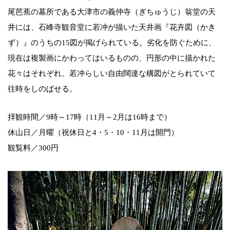
尾芭蕉の墓所である大津市の義仲寺（ぎちゅうじ）翁堂の天
井には、石峰寺観音堂に若冲が描いた天井画『花卉図（かき
ず）』のうちの15図が掲げられている。劣化を防ぐために、
現在は複製画にかわってはいるものの、円形の中に描かれた
花々はそれぞれ、若冲らしい自由闊達な構図がとられていて
往時をしのばせる。
拝観時間／9時～17時（11月～2月は16時まで）
休山日／月曜（祝休日と4・5・10・11月は開門）
観覧料／300円