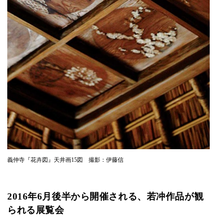
義仲寺『花卉図』天井画15図 撮影：伊藤信
2016年6月後半から開催される、若冲作品が観
られる展覧会