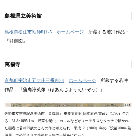
島根県立美術館
島根県松江市袖師町1-5
ホームページ
所蔵する若冲作品：
『群鶏図』
萬福寺
京都府宇治市五ケ庄三番割34
ホームページ
所蔵する若冲
作品：『蒲庵浄英像（ほあんじょうえいぞう）』
佐野市立吉澤記念美術館『菜蟲譜』 重要文化財 絹本着色 寛政2（1790）年ご
ろ 31.8×1095.1㎝ 野菜や昆虫、カエルなどがユーモラスなタッチで描かれ
た画巻は若冲75歳のころの作と考えられ、平成12（2000）年の「没後200年 若
冲展」で公開されて爆発的人気の一翼をになった。