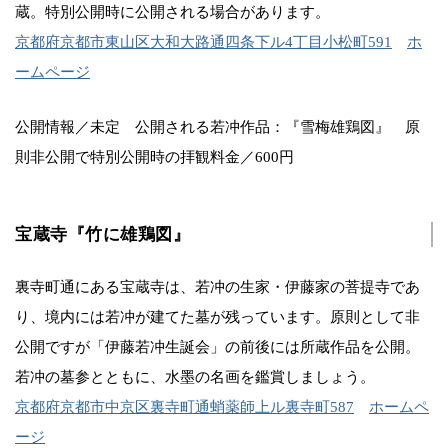
蔵。特別公開時に公開される場合があります。
京都府京都市東山区大和大路通四条下ル4丁目小松町591
ホ
ームページ
公開情報／未定 公開される若冲作品：『雪梅雄鶏図』 原
則非公開で特別公開時の拝観料金／600円
宝蔵寺『竹に雄鶏図』
裏寺町通にある宝蔵寺は、若冲の生家・伊藤家の菩提寺であ
り、境内には若冲が建てた墓が残っています。原則として非
公開ですが「伊藤若冲生誕会」の前後には所蔵作品を公開。
若冲の墓参とともに、水墨の名画を鑑賞しましょう。
京都府京都市中京区裏寺町通蛸薬師上ル裏寺町587
ホームペ
ージ