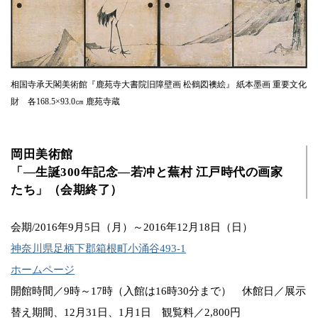
相国寺承天閣美術館『鹿苑寺大書院旧障壁画 松鶴図襖絵』 紙本墨画 重要文化
財 各168.5×93.0㎝ 鹿苑寺蔵
岡田美術館
「―生誕300年記念―若冲と蕪村 江戸時代の画家
たち」（会期終了）
会期/2016年9月5日（月）～2016年12月18日（日）
神奈川県足柄下郡箱根町小涌谷493-1
ホームページ
開館時間／9時～17時（入館は16時30分まで） 休館日／展示
替え期間、12月31日、1月1日 観覧料／2,800円