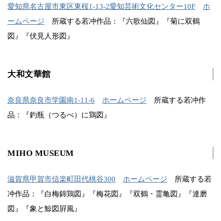
愛知県名古屋市東区東桜1-13-2愛知芸術文化センター10F
ホ
ームページ
所蔵する若冲作品：『六歌仙図』『菊に双鶴
図』『伏見人形図』
大和文華館
奈良県奈良市学園南1-11-6
ホームページ
所蔵する若冲作
品：『釣瓶（つるべ）に鶏図』
MIHO MUSEUM
滋賀県甲賀市信楽町田代桃谷300
ホームページ
所蔵する若
冲作品：『白梅錦鶏図』『梅花図』『双鶴・霊亀図』『達磨
図』『象と鯨図屛風』