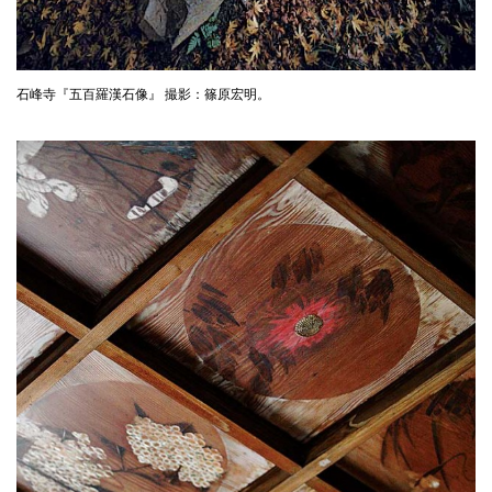
石峰寺『五百羅漢石像』 撮影：篠原宏明。