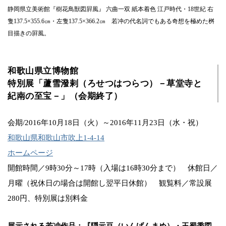
静岡県立美術館『樹花鳥獣図屛風』 六曲一双 紙本着色 江戸時代・18世紀 右
隻137.5×355.6㎝・左隻137.5×366.2㎝ 若冲の代名詞でもある奇想を極めた桝
目描きの屛風。
和歌山県立博物館
特別展「蘆雪潑剌（ろせつはつらつ）－草堂寺と
紀南の至宝－」（会期終了）
会期/2016年10月18日（火）～2016年11月23日（水・祝）
和歌山県和歌山市吹上1-4-14
ホームページ
開館時間／9時30分～17時（入場は16時30分まで） 休館日／
月曜（祝休日の場合は開館し翌平日休館） 観覧料／常設展
280円、特別展は別料金
展示される若冲作品：『隠元豆（いんげんまめ）・玉蜀黍図