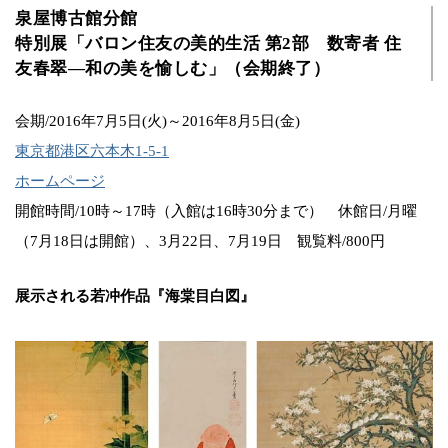
泉屋博古館分館
特別展「バロン住友の美的生活 第2部 数寄者 住
友春翠―和の美を愉しむ」（会期終了）
会期/2016年7月5日(火)～2016年8月5日(金)
東京都港区六本木1-5-1
ホームページ
開館時間/10時～17時（入館は16時30分まで） 休館日/月曜
（7月18日は開館）、3月22日、7月19日 観覧料/800円
展示される若冲作品『海棠目白図』