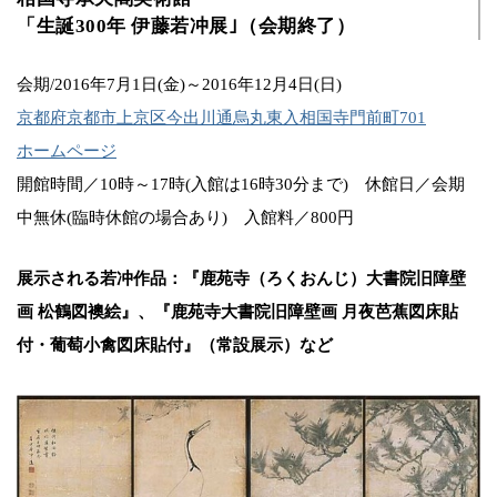
「生誕300年 伊藤若冲展｣（会期終了）
会期/2016年7月1日(金)～2016年12月4日(日)
京都府京都市上京区今出川通烏丸東入相国寺門前町701
ホームページ
開館時間／10時～17時(入館は16時30分まで) 休館日／会期
中無休(臨時休館の場合あり) 入館料／800円
展示される若冲作品：『鹿苑寺（ろくおんじ）大書院旧障壁
画 松鶴図襖絵』、『鹿苑寺大書院旧障壁画 月夜芭蕉図床貼
付・葡萄小禽図床貼付』（常設展示）など