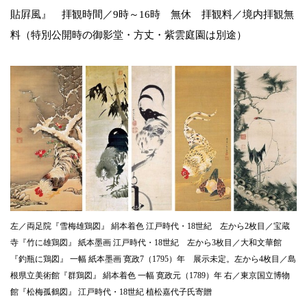
貼屛風』 拝観時間／9時～16時 無休 拝観料／境内拝観無
料（特別公開時の御影堂・方丈・紫雲庭園は別途）
左／両足院『雪梅雄鶏図』 絹本着色 江戸時代・18世紀 左から2枚目／宝蔵
寺『竹に雄鶏図』 紙本墨画 江戸時代・18世紀 左から3枚目／大和文華館
『釣瓶に鶏図』 一幅 紙本墨画 寛政7（1795）年 展示未定。左から4枚目／島
根県立美術館『群鶏図』 絹本着色 一幅 寛政元（1789）年 右／東京国立博物
館『松梅孤鶴図』 江戸時代・18世紀 植松嘉代子氏寄贈