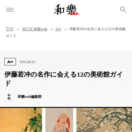
検索
TOP
ROCK 和樂web
Art
伊藤若冲の名作に会える12の美術館
ガイド
Art
2016.06.03
伊藤若冲の名作に会える12の美術館ガイ
ド
和樂web編集部