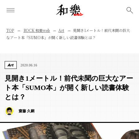
検索
TOP
ROCK 和樂web
Art
見開き1メートル！前代未聞の巨大
なアート本「SUMO本」が開く新しい読書体験とは？
Art
2020.06.16
見開き1メートル！前代未聞の巨大なアー
ト本「SUMO本」が開く新しい読書体験
とは？
齋藤 久嗣