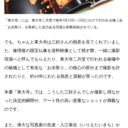
『東大寺』には、東大寺二月堂で毎年3月12日～13日にかけて行われる修二会
「お水取り」を取材した迫力ある写真が多数収録されている。
でも、ちゃんと東大寺は三好さんの熱意を見てくれていまし
た。修理後の国宝仏像を資料映像として残す際、一緒に撮影
現場へと呼んでもらえたり、東大寺二月堂で行われる秘儀中
の秘儀として有名な「お水取り」の核心の部分まで撮影を許
されたりと、約10年にわたる熱意と貢献が実ったのです。
本書『東大寺』では、こうした三好さんでしか撮影し得なか
った決定的瞬間や、アート性の高い貴重なショットが満載な
のです。
また、偉大な写真家の先達・入江泰吉（いりえたいきち）か