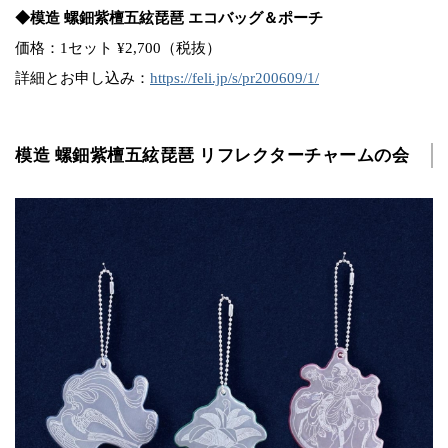
◆模造 螺鈿紫檀五絃琵琶 エコバッグ＆ポーチ
価格：1セット ¥2,700（税抜）
詳細とお申し込み：
https://feli.jp/s/pr200609/1/
模造 螺鈿紫檀五絃琵琶 リフレクターチャームの会