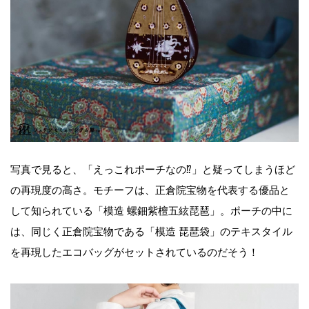
写真で見ると、「えっこれポーチなの⁉︎」と疑ってしまうほど
の再現度の高さ。モチーフは、正倉院宝物を代表する優品と
して知られている「模造 螺鈿紫檀五絃琵琶」。ポーチの中に
は、同じく正倉院宝物である「模造 琵琶袋」のテキスタイル
を再現したエコバッグがセットされているのだそう！