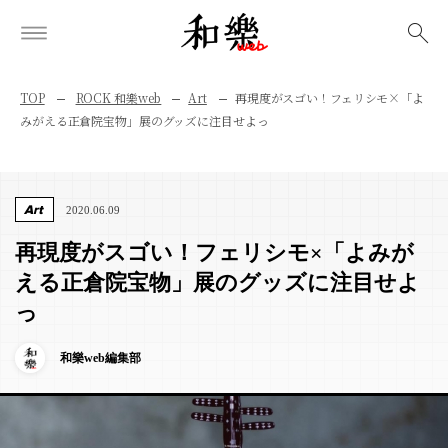
検索
TOP
ROCK 和樂web
Art
再現度がスゴい！フェリシモ×「よ
みがえる正倉院宝物」展のグッズに注目せよっ
Art
2020.06.09
再現度がスゴい！フェリシモ×「よみが
える正倉院宝物」展のグッズに注目せよ
っ
和樂web編集部