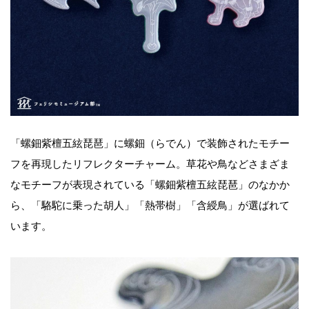
「螺鈿紫檀五絃琵琶」に螺鈿（らでん）で装飾されたモチー
フを再現したリフレクターチャーム。草花や鳥などさまざま
なモチーフが表現されている「螺鈿紫檀五絃琵琶」のなかか
ら、「駱駝に乗った胡人」「熱帯樹」「含綬鳥」が選ばれて
います。