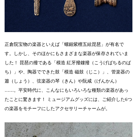
正倉院宝物の楽器といえば「螺鈿紫檀五絃琵琶」が有名で
す。しかし、そのほかにもさまざまな楽器が保存されていま
した！ 琵琶の撥である「模造 紅牙撥鏤撥（こうげばちるのば
ち）」や、陶器でできた鼓「模造 磁鼓（じこ）」、管楽器の
簫（しょう）、弦楽器の琴（きん）や阮咸（げんかん）
……。平安時代に、こんなにもいろいろな種類の楽器があっ
たことに驚きます！ ミュージアムグッズには、ご紹介した6つ
の楽器をモチーフにしたアクセサリーチャームが。