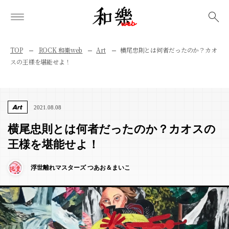
検索
TOP
ROCK 和樂web
Art
横尾忠則とは何者だったのか？カオ
スの王様を堪能せよ！
Art
2021.08.08
横尾忠則とは何者だったのか？カオスの
王様を堪能せよ！
浮世離れマスターズ つあお＆まいこ