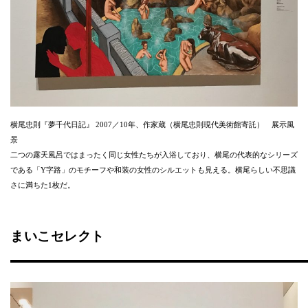
横尾忠則『夢千代日記』 2007／10年、作家蔵（横尾忠則現代美術館寄託） 展示風
景
二つの露天風呂ではまったく同じ女性たちが入浴しており、横尾の代表的なシリーズ
である「Y字路」のモチーフや和装の女性のシルエットも見える。横尾らしい不思議
さに満ちた1枚だ。
まいこセレクト