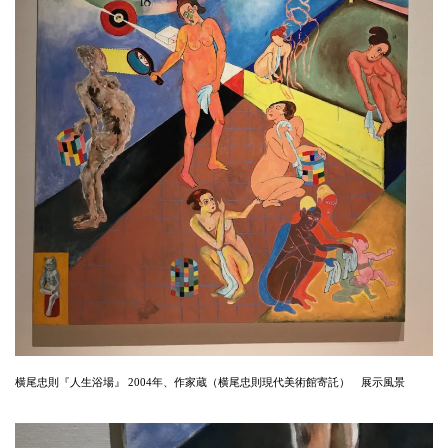
横尾忠則『人生浴場』 2004年、作家蔵（横尾忠則現代美術館寄託） 展示風景