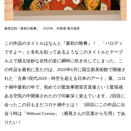
横尾忠則『最初の晩餐』 2020年、作家蔵 展示風景
この作品のタイトルはなんと『最初の晩餐』！ 「パロディ
ですよー」と名札を貼ってあるようなこのタイトルとテーブ
ル上で踊る珍妙な女性の姿に瞬時に吹き出してしまった。こ
の作品を最初に見たのは、2020年6月に国立新美術館で開催さ
れた「古典×現代2020－時空を超える日本のアート」展。コロ
ナ禍中最初の年で、初めての緊急事態宣言直後という緊張感
ある空気の中開催されたので印象深く覚えています。2回目に
会ったこの日もまだコロナ禍中とは！ 3回目にこの作品に出
会う時は「Without Corona」（横尾さんの言葉から引用）であ
りたい！