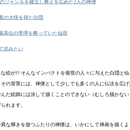
のジャンルを確立し教えを広めた2人の禅僧
で真の大悟を得た白隠
最高位の受理を断っていた仙厓
て読みたい
な絵が!? そんなインパクトを後世の人々に与えた白隠と
。その背景には、禅僧として少しでも多くの人に仏法を広げ
学んだ絵師には決して描くことのできない（むしろ描かない
げられます。
特異な輝きを放つふたりの禅僧は、いかにして禅画を描くよ