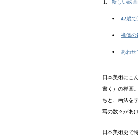
新しい絵画
42歳
禅僧の
あわせ
日本美術にこん
書く）の禅画
ちと、画法を
写の数々があ
日本美術史で