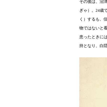
その後は、沼
ぎゃ）。24
く）するも、
物ではないと
患ったときには
持となり、白