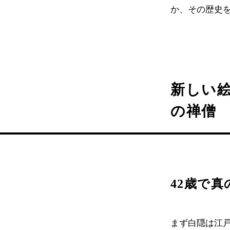
か、その歴史
新しい
の禅僧
42歳で
まず白隠は江戸