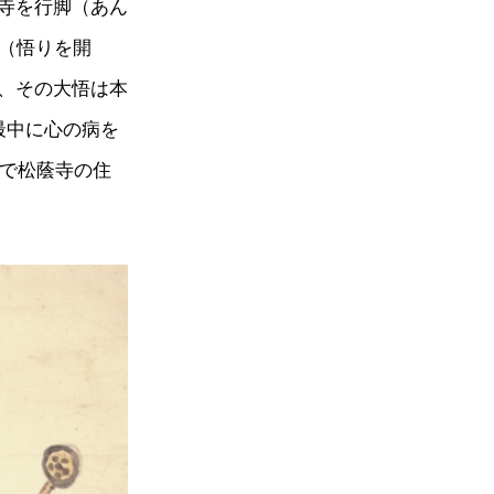
寺を行脚（あん
悟（悟りを開
、その大悟は本
最中に心の病を
歳で松蔭寺の住