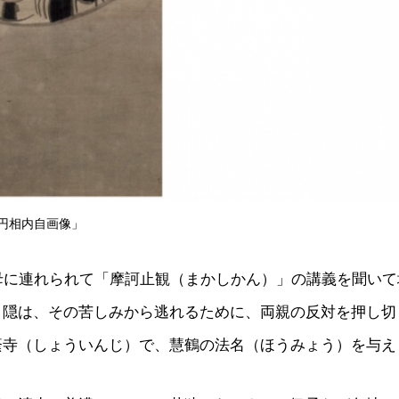
円相内自画像」
、母に連れられて「摩訶止観（まかしかん）」の講義を聞い
白隠は、その苦しみから逃れるために、両親の反対を押し切
蔭寺（しょういんじ）で、慧鶴の法名（ほうみょう）を与え