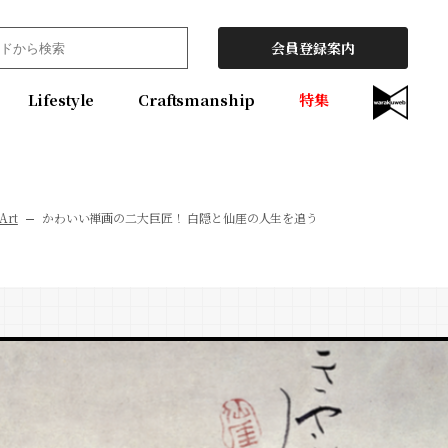
会員登録案内
Lifestyle
Craftsmanship
特集
Art
かわいい禅画の二大巨匠！ 白隠と仙厓の人生を追う