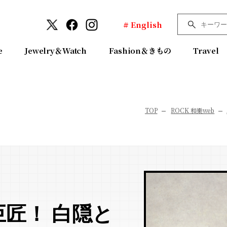
# English
e
Jewelry＆Watch
Fashion＆きもの
Travel
TOP
ROCK 和樂web
匠！ 白隠と