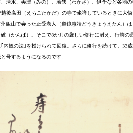
津、清水、美濃（みの）、若狭（わかさ）、伊予など各地の
歳で越後高田（えちごたかだ）の寺で坐禅しているときに大
信州飯山で会った正受老人（道鏡慧端どうきょうえたん）は
看破（かんぱ）。そこで8か月の厳しい修行に耐え、行脚の
｢内観の法｣を授けられて回復。さらに修行を続けて、33
隠と号するようになるのです。