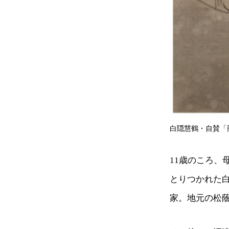
白隠慧鶴・自賛「
11歳のころ
とりつかれた
家。地元の松