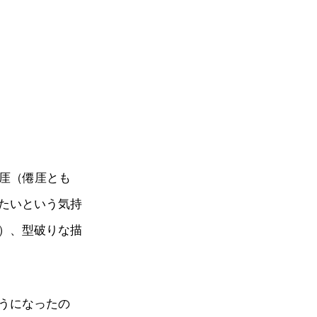
仙厓（僊厓とも
たいという気持
）、型破りな描
うになったの