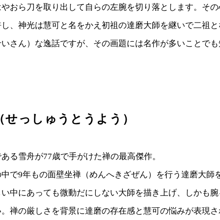
はやおら刀を取り出して自らの左腕を切り落とします。その
許し、神光は慧可と名をかえ初祖の達磨大師を継いで二祖と
せいさん）な逸話ですが、その画題には名作が多いことでも
（せっしゅうとうよう）
ある雪舟が77歳で手がけた禅の最高傑作。
の中で9年もの面壁坐禅（めんへきざぜん）を行う達磨大師
しい中にあっても微動だにしない大師を描き上げ、しかも腕
い。禅の厳しさを背景に達磨の存在感と慧可の悩みが表現さ