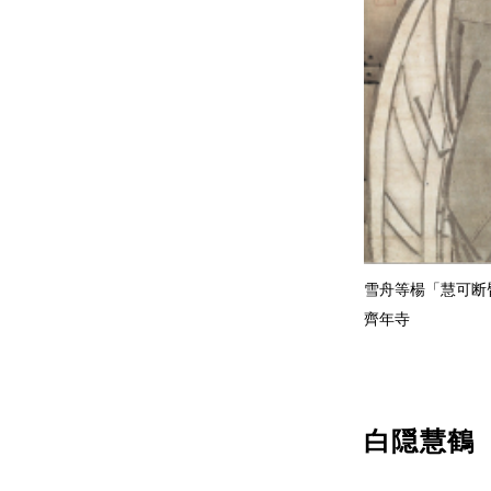
雪舟等楊「慧可断臂図
齊年寺
白隠慧鶴