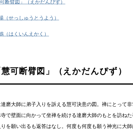
可断臂図」（えかだんぴず）
楊（せっしゅうとうよう）
鶴（はくいんえかく）
「慧可断臂図」（えかだんぴず）
は達磨大師に弟子入りを訴える慧可決意の図。禅にとって非
林寺で壁面に向かって坐禅を続ける達磨大師のもとを訪ねた
入りを願い出るも返答はなし。何度も何度も願う神光に大師