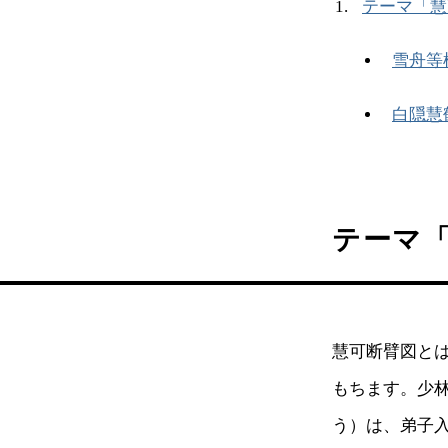
テーマ「慧
雪舟等
白隠慧
テーマ
慧可断臂図と
もちます。少
う）は、弟子