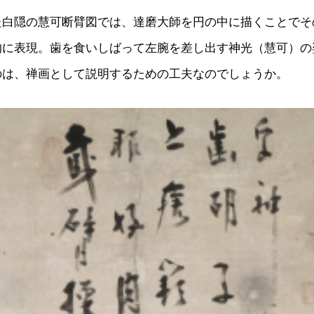
た白隠の慧可断臂図では、達磨大師を円の中に描くことでそ
的に表現。歯を食いしばって左腕を差し出す神光（慧可）の
のは、禅画として説明するための工夫なのでしょうか。