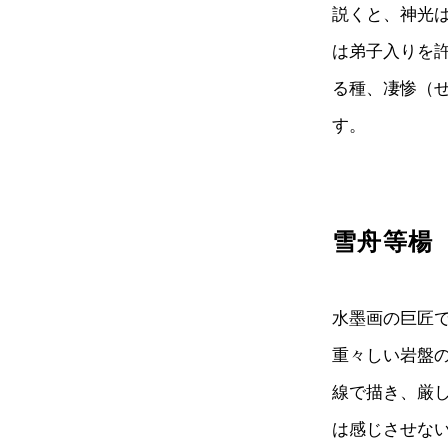
説くと、神光
は弟子入りを
る種、凄惨（
す。
雪舟等楊
水墨画の巨匠で
重々しい岩盤
線で描き、厳
は感じさせな