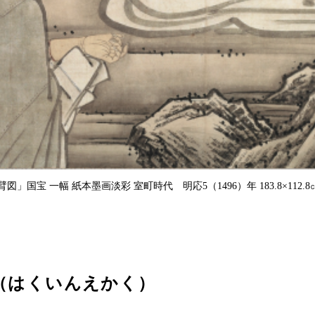
」国宝 一幅 紙本墨画淡彩 室町時代 明応5（1496）年 183.8×112
（はくいんえかく）