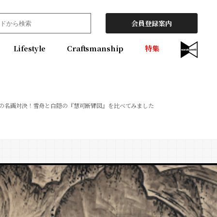
会員登録案内
Lifestyle
Craftsmanship
特集
の名画対決！雪舟と白隠の『慧可断臂図』を比べてみました