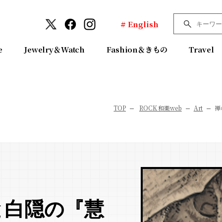
# English
e
Jewelry＆Watch
Fashion＆きもの
Travel
TOP
ROCK 和樂web
Art
禅
と白隠の『慧