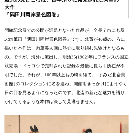
大作
『隅田川両岸景色図巻』
開館記念展での公開が話題となった作品が、全長７ｍにも及
ぶ肉筆画『隅田川両岸景色図巻』です。北斎が46歳のころに
描いた本作は、肉筆美人画に熱心に取り組む先駆けとなるも
の。ですが、海外に流出し、明治35(1902)年にフランスの国立
競売場・ドゥロウで売却された記録を最後に長らく所在が不
明でした。それが、100年以上もの時を経て、｢すみだ北斎美
術館｣のコレクションに名を連ね、開館をきっかけにようやく
日の目を見るようになったのです。北斎の新たな魅力を語り
かけてくるような本作は決して見逃せません。