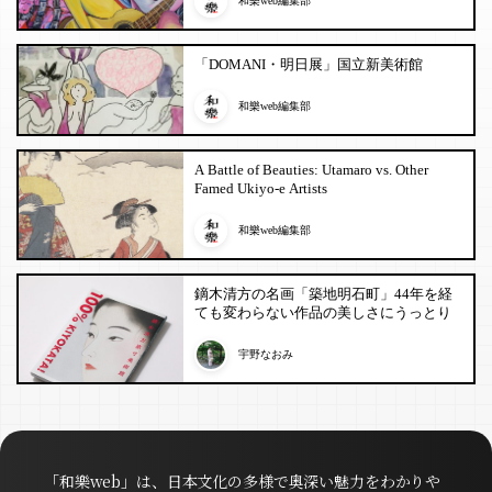
和樂web編集部
「DOMANI・明日展」国立新美術館
和樂web編集部
A Battle of Beauties: Utamaro vs. Other
Famed Ukiyo-e Artists
和樂web編集部
鏑木清方の名画「築地明石町」44年を経
ても変わらない作品の美しさにうっとり
宇野なおみ
「和樂web」は、日本文化の多様で奥深い魅力をわかりや