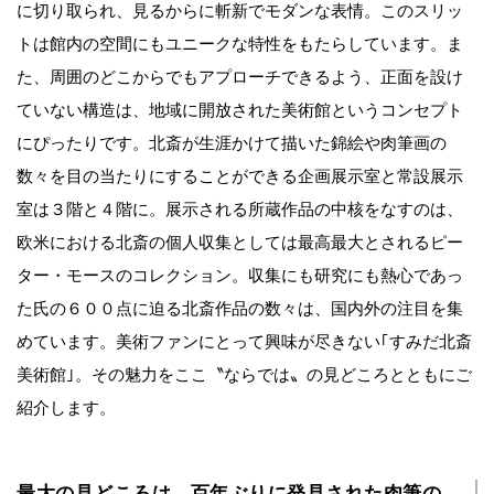
に切り取られ、見るからに斬新でモダンな表情。このスリッ
トは館内の空間にもユニークな特性をもたらしています。ま
た、周囲のどこからでもアプローチできるよう、正面を設け
ていない構造は、地域に開放された美術館というコンセプト
にぴったりです。北斎が生涯かけて描いた錦絵や肉筆画の
数々を目の当たりにすることができる企画展示室と常設展示
室は３階と４階に。展示される所蔵作品の中核をなすのは、
欧米における北斎の個人収集としては最高最大とされるピー
ター・モースのコレクション。収集にも研究にも熱心であっ
た氏の６００点に迫る北斎作品の数々は、国内外の注目を集
めています。美術ファンにとって興味が尽きない｢すみだ北斎
美術館｣。その魅力をここ〝ならでは〟の見どころとともにご
紹介します。
最大の見どころは、百年ぶりに発見された肉筆の