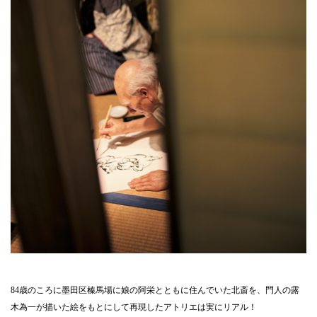
84歳のころに墨田区榛馬場に娘の阿栄とともに住んでいた北斎を、門人の露
木為一が描いた絵をもとにして再現したアトリエは実にリアル！