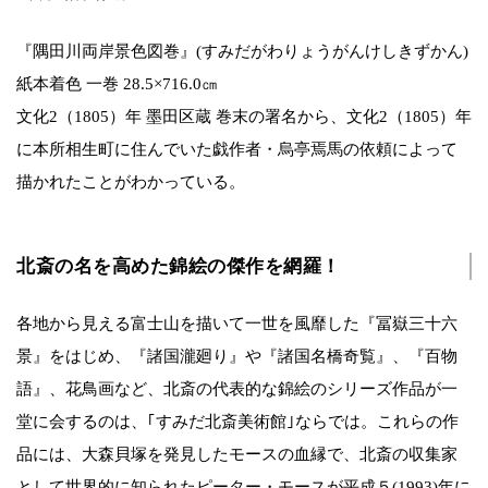
『隅田川両岸景色図巻』(すみだがわりょうがんけしきずかん)
紙本着色 一巻 28.5×716.0㎝
文化2（1805）年 墨田区蔵 巻末の署名から、文化2（1805）年
に本所相生町に住んでいた戯作者・烏亭焉馬の依頼によって
描かれたことがわかっている。
北斎の名を高めた錦絵の傑作を網羅！
各地から見える富士山を描いて一世を風靡した『冨嶽三十六
景』をはじめ、『諸国瀧廻り』や『諸国名橋奇覧』、『百物
語』、花鳥画など、北斎の代表的な錦絵のシリーズ作品が一
堂に会するのは、｢すみだ北斎美術館｣ならでは。これらの作
品には、大森貝塚を発見したモースの血縁で、北斎の収集家
として世界的に知られたピーター・モースが平成５(1993)年に