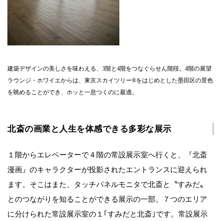
建築デザインの美しさを味わえる、3階と4階をつなぐらせん階段。4階の展望
ラウンジ・ホワイエからは、東京スカイツリー®をはじめとした墨田区の景色
を眺めることができ、ホッと一息つくのに最適。
北斎の画業と人生を体感できる多彩な展示
１階からエレベーターで４階の常設展示室へ行くと、『北斎
漫画』のキャラクターが投影されたエントランスに迎えられ
ます。そこはまた、タッチパネルモニタで北斎と〝すみだ〟
とのつながりを知ることができる展示の一部。７つのエリア
に分けられた常設展示室の１｢すみだと北斎｣です。常設展示