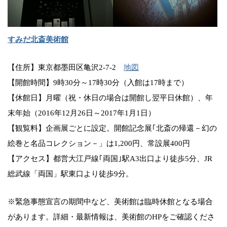
すみだ北斎美術館
【住所】東京都墨田区亀沢2-7-2
地図
【開館時間】9時30分～17時30分（入館は17時まで）
【休館日】月曜（祝・休日の場合は開館し翌平日休館）、年
末年始（2016年12月26日～2017年1月1日）
【観覧料】企画展ごとに設定。開館記念展｢北斎の帰還－幻の
絵巻と名品コレクション－」は1,200円、常設展400円
【アクセス】都営大江戸線｢両国｣駅A3出口より徒歩5分、JR
総武線「両国」駅東口より徒歩9分。
※緊急事態宣言の期間中など、美術館は臨時休館となる場合
があります。詳細・最新情報は、美術館のHPをご確認くださ