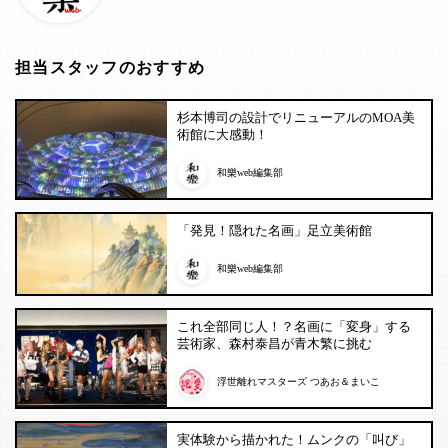
担当スタッフのおすすめ
杉本博司の設計でリニューアルのMOA美
術館に大感動！
和樂web編集部
「発見！隠れた名画」足立美術館
和樂web編集部
これ全部同じ人！？名画に「変身」する
芸術家、森村泰昌が青木繁に挑む
浮世離れマスターズ つあお＆まいこ
実体験から描かれた！ムンクの「叫び」