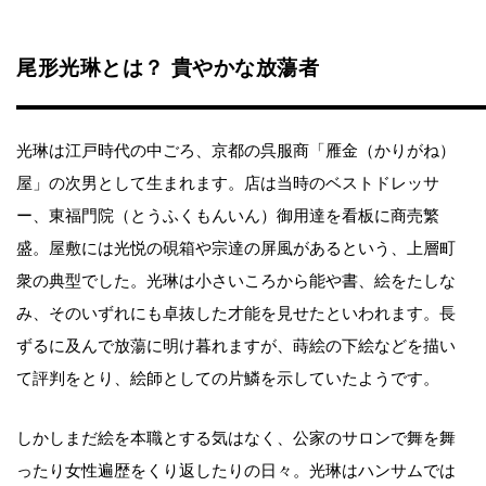
尾形光琳とは？ 貴やかな放蕩者
光琳は江戸時代の中ごろ、京都の呉服商「雁金（かりがね）
屋」の次男として生まれます。店は当時のベストドレッサ
ー、東福門院（とうふくもんいん）御用達を看板に商売繁
盛。屋敷には光悦の硯箱や宗達の屏風があるという、上層町
衆の典型でした。光琳は小さいころから能や書、絵をたしな
み、そのいずれにも卓抜した才能を見せたといわれます。長
ずるに及んで放蕩に明け暮れますが、蒔絵の下絵などを描い
て評判をとり、絵師としての片鱗を示していたようです。
しかしまだ絵を本職とする気はなく、公家のサロンで舞を舞
ったり女性遍歴をくり返したりの日々。光琳はハンサムでは