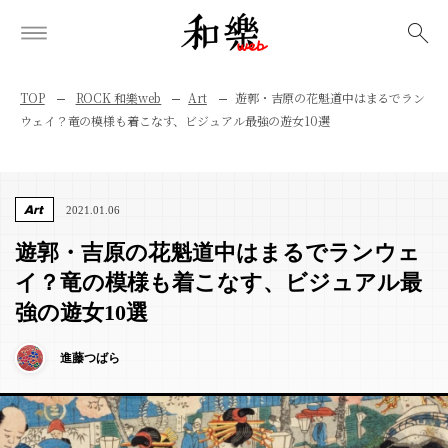
検索
TOP
ROCK 和樂web
Art
遊郭・吉原の花魁道中はまるでラン
ウェイ？竜の模様も着こなす、ビジュアル最強の遊女10選
Art
2021.01.06
遊郭・吉原の花魁道中はまるでランウェ
イ？竜の模様も着こなす、ビジュアル最
強の遊女10選
進藤つばら