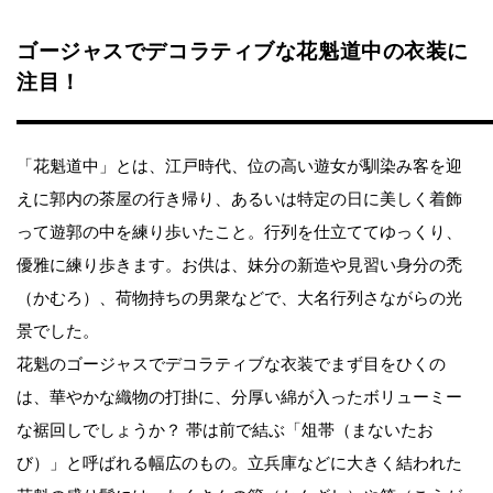
ゴージャスでデコラティブな花魁道中の衣装に
注目！
「花魁道中」とは、江戸時代、位の高い遊女が馴染み客を迎
えに郭内の茶屋の行き帰り、あるいは特定の日に美しく着飾
って遊郭の中を練り歩いたこと。行列を仕立ててゆっくり、
優雅に練り歩きます。お供は、妹分の新造や見習い身分の禿
（かむろ）、荷物持ちの男衆などで、大名行列さながらの光
景でした。
花魁のゴージャスでデコラティブな衣装でまず目をひくの
は、華やかな織物の打掛に、分厚い綿が入ったボリューミー
な裾回しでしょうか？ 帯は前で結ぶ「俎帯（まないたお
び）」と呼ばれる幅広のもの。立兵庫などに大きく結われた