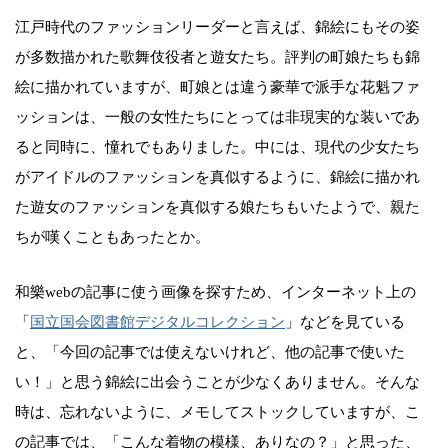
江戸時代のファッションリーダーと言えば、錦絵にもその姿
が多数描かれた歌舞伎役者と遊女たち。評判の町娘たちも錦
絵に描かれていますが、町娘とは違う豪華で派手な花魁ファ
ッションは、一般の女性たちにとっては非現実的な装いであ
ると同時に、憧れでもありました。中には、現代の少女たち
がアイドルのファッションを真似するように、錦絵に描かれ
た遊女のファッションを真似する娘たちもいたようで、親た
ちが嘆くこともあったとか。
和樂webの記事に使う画像を探すため、インターネット上の
「
国立国会図書館デジタルコレクション
」などを見ている
と、「今回の記事では使えないけれど、他の記事で使いた
い！」と思う錦絵に出会うことが少なくありません。そんな
時は、忘れないように、メモしてストックしていますが、こ
の記事では、「こんな着物の模様、ありなの？」と思った、