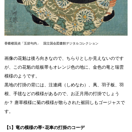
香蝶楼国貞「五節句内」 国立国会図書館デジタルコレクション
画像の花魁は後ろ向きなので、ちらりとしか見えないのです
が、この花魁の俎板帯もオレンジ色の地に、金色の竜と瑞雲
模様のようです。
黒地の打掛の背には、注連縄（しめなわ）、凧、羽子板、羽
根、手毬などの模様があるので、お正月用の打掛でしょう
か？ 唐草模様に菊の模様が散らされた裾回しもゴージャスで
す。
【5】竜の模様の帯×花車の打掛のコーデ