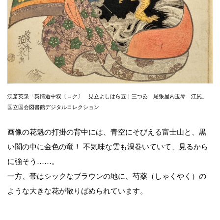
渓斎英泉「契情道中双〔ロク〕 見立よしはら五十三つゐ 尾張屋内玉琴 江尻」
国立国会図書館デジタルコレクション
画像の花魁の打掛の背中には、青空にそびえる富士山と、黒
い闇の中に金色の竜！ 不気味な雲も渦巻いていて、見るから
に強そう……。
一方、帯はシックなブラウンの地に、芍薬（しゃくやく）の
ような大きな花が散りばめられています。