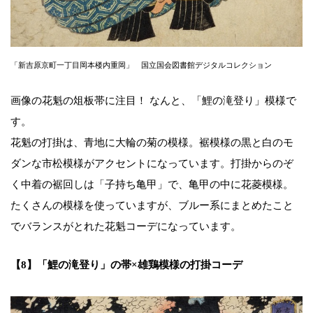
「新吉原京町一丁目岡本楼内重岡」 国立国会図書館デジタルコレクション
画像の花魁の俎板帯に注目！ なんと、「鯉の滝登り」模様で
す。
花魁の打掛は、青地に大輪の菊の模様。裾模様の黒と白のモ
ダンな市松模様がアクセントになっています。打掛からのぞ
く中着の裾回しは「子持ち亀甲」で、亀甲の中に花菱模様。
たくさんの模様を使っていますが、ブルー系にまとめたこと
でバランスがとれた花魁コーデになっています。
【8】「鯉の滝登り」の帯×雄鶏模様の打掛コーデ