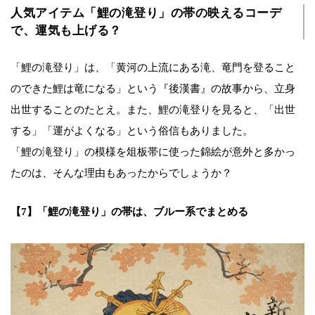
人気アイテム「鯉の滝登り」の帯の映えるコーデ
で、運気も上げる？
「鯉の滝登り」は、「黄河の上流にある滝、竜門を登ること
のできた鯉は竜になる」という『後漢書』の故事から、立身
出世することのたとえ。また、鯉の滝登りを見ると、「出世
する」「運がよくなる」という俗信もありました。
「鯉の滝登り」の模様を俎板帯に使った錦絵が意外と多かっ
たのは、そんな理由もあったからでしょうか？
【7】「鯉の滝登り」の帯は、ブルー系でまとめる