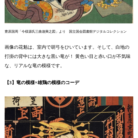
豊原国周「今様源氏三曲遊興之図」より 国立国会図書館デジタルコレクション
画像の花魁は、室内で胡弓をひいています。そして、白地の
打掛の背中には大きな黒い竜が！ 黄色い目と赤い口が不気味
な、リアルな竜の模様です。
【3】竜の模様×雄鶏の模様のコーデ