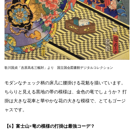
歌川国貞「吉原高名三幅対」より 国立国会図書館デジタルコレクション
モダンなチェック柄の床几に腰掛ける花魁を描いています。
ちらりと見える黒地の帯の模様は、金色の竜でしょうか？ 打
掛は大きな花車と華やかな花の大きな模様で、とてもゴージ
ャスです。
【6】富士山×竜の模様の打掛は最強コーデ？