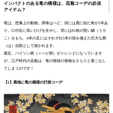
インパクトのある竜の模様は、花魁コーデの必須
アイテム？
竜は、想像上の動物。胴体はヘビ、頭には鹿に似た角が2本あ
り、口付近に長いひげを生やし、背には81枚の堅い鱗（うろ
こ）をもち、4本の足にはそれぞれ5本の指を備えた巨大な爬
（は）虫類として描かれます。
最近、パイソン柄（＝ヘビ柄）がトレンドになっています
が、江戸時代の花魁は、竜の模様の着物をさらりと着こなし
てしまうのです！
【1】黒地に竜の模様の打掛コーデ