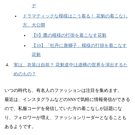
デ
ドラマティックな模様はこう着る！ 花魁の着こなし
方、大公開
【9】鷹の模様の打掛を着こなす花魁
【10】「牡丹に唐獅子」模様の打掛を着こなす
花魁
実は、衣装は自前？ 花魁道中は虚構の世界を演出するた
めのもの？
いつの時代も、有名人のファッションは注目を集めます。
最近は、インスタグラムなどのSNSで気軽に情報発信ができる
ので、私服コーデを発信していた方の着こなしが話題にな
り、フォロワーが増え、ファッションリーダーとなることも
あるようです。