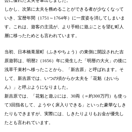
芸に優れた太夫を輩出しました。
しかし、次第に太夫を務めることができる者が少なくなって
いき、宝暦年間（1751～1764年）に一度姿を消してしまいま
す。これは、遊客の主流が、より手軽に遊ぶことを望む町人
層に移ったためとも言われています。
当初、日本橋葺屋町（ふきやちょう）の東側に開設された吉
原遊郭は、明暦2（1656）年に発生した「明暦の大火」の後に
浅草千束村へ移ったことから、「新吉原」と呼ばれます。そ
して、新吉原では、いつの頃からか太夫を「花魁（おいら
ん）」と呼ぶようになりました。
新吉原では、「花魁と遊ぶには、30両（＝約300万円）も使っ
て3回指名して、ようやく床入りできる」といった豪華なしき
たりもできますが、実際には、しきたりよりもお金が優先し
たとも言われています。