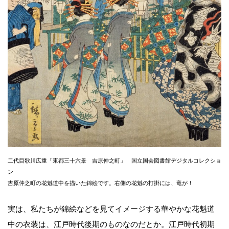
二代目歌川広重「東都三十六景 吉原仲之町」 国立国会図書館デジタルコレクショ
ン
吉原仲之町の花魁道中を描いた錦絵です。右側の花魁の打掛には、竜が！
実は、私たちが錦絵などを見てイメージする華やかな花魁道
中の衣装は、江戸時代後期のものなのだとか。江戸時代初期