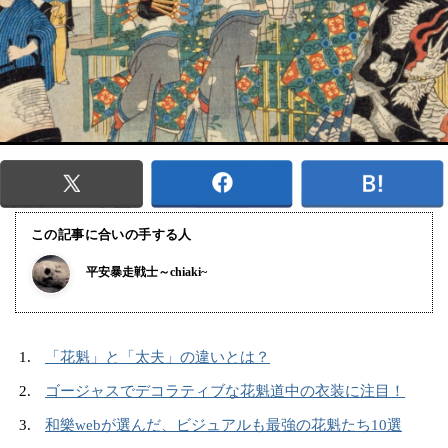
この記事に合いの手する人
平安暴走戦士～chiaki~
「花魁」と「太夫」の違いとは？
ゴージャスでデコラティブな花魁道中の衣装に注目！
和樂webが選んだ、ビジュアルも最強の花魁たち10選