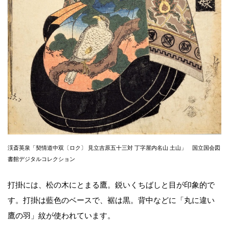
渓斎英泉「契情道中双〔ロク〕 見立吉原五十三対 丁字屋内名山 土山」 国立国会図
書館デジタルコレクション
打掛には、松の木にとまる鷹。鋭いくちばしと目が印象的で
す。打掛は藍色のベースで、裾は黒。背中などに「丸に違い
鷹の羽」紋が使われています。