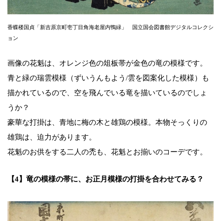
香蝶楼国貞「新吉原京町壱丁目角海老屋内鴨緑」 国立国会図書館デジタルコレクシ
ョン
画像の花魁は、オレンジ色の俎板帯が金色の竜の模様です。
青と緑の瑞雲模様（ずいうんもよう/雲を図案化した模様）も
描かれているので、空を飛んでいる竜を描いているのでしょ
うか？
豪華な打掛は、青地に梅の木と雄鶏の模様。本物そっくりの
雄鶏は、迫力があります。
花魁のお供をする二人の禿も、花魁とお揃いのコーデです。
【4】竜の模様の帯に、お正月模様の打掛を合わせてみる？