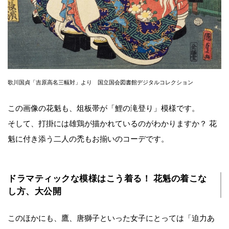
歌川国貞「吉原高名三幅対」より 国立国会図書館デジタルコレクション
この画像の花魁も、俎板帯が「鯉の滝登り」模様です。
そして、打掛には雄鶏が描かれているのがわかりますか？ 花
魁に付き添う二人の禿もお揃いのコーデです。
ドラマティックな模様はこう着る！ 花魁の着こな
し方、大公開
このほかにも、鷹、唐獅子といった女子にとっては「迫力あ