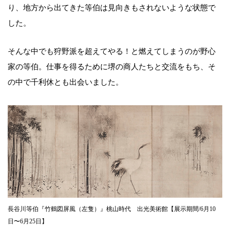
り、地方から出てきた等伯は見向きもされないような状態で
した。
そんな中でも狩野派を超えてやる！と燃えてしまうのが野心
家の等伯。仕事を得るために堺の商人たちと交流をもち、そ
の中で千利休とも出会いました。
長谷川等伯『竹鶴図屏風（左隻）』桃山時代 出光美術館【展示期間/6月10
日〜6月25日】