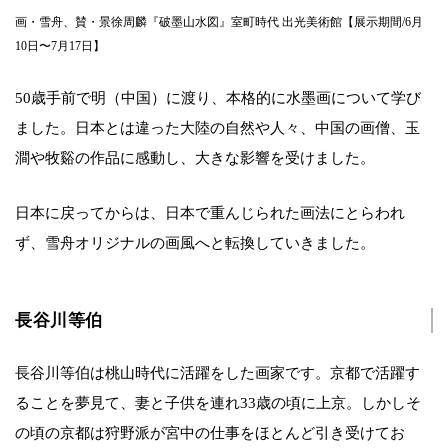
画・雪舟、賛・景徐周麟『破墨山水図』室町時代 出光美術館【展示期間/6月
10日〜7月17日】
50歳手前で明（中国）に渡り、本格的に水墨画について学び
ました。日本とは違った大陸の自然や人々、中国の画僧、玉
澗や牧谿の作品に感動し、大きな影響を受けました。
日本に戻ってからは、日本で重んじられた画法にとらわれ
ず、雪舟オリジナルの画風へと転換していきました。
長谷川等伯
長谷川等伯は桃山時代に活躍をした画家です。京都で活躍す
ることを夢見て、妻と子供を連れ33歳の頃に上京。しかしそ
の頃の京都は狩野派が宮中の仕事をほとんど引き受けてお