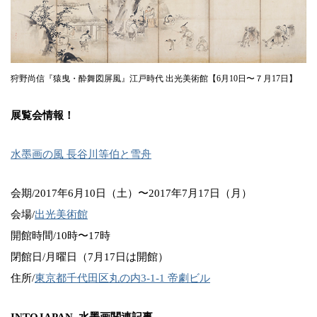
狩野尚信『猿曳・酔舞図屏風』江戸時代 出光美術館【6月10日〜７月17日】
展覧会情報！
水墨画の風 長谷川等伯と雪舟
会期/2017年6月10日（土）〜2017年7月17日（月）
会場/
出光美術館
開館時間/10時〜17時
閉館日/月曜日（7月17日は開館）
住所/
東京都千代田区丸の内3-1-1 帝劇ビル
INTOJAPAN_水墨画関連記事