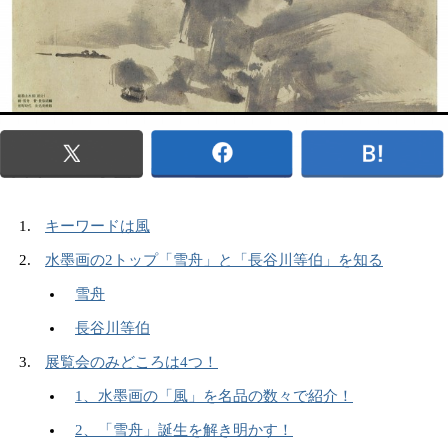
キーワードは風
水墨画の2トップ「雪舟」と「長谷川等伯」を知る
雪舟
長谷川等伯
展覧会のみどころは4つ！
1、水墨画の「風」を名品の数々で紹介！
2、「雪舟」誕生を解き明かす！