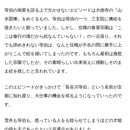
等伯の画業を語る上で欠かせないエピソードは大徳寺の『山
水図襖』をめぐるもの。等伯は塔頭の一つ、三玄院に襖絵を
描きたいと願っていました。しかし、住職の春屋宗園は「こ
こは修行の場だから絵なんていらない！」の一点張り。それ
でも諦めきれない等伯は、なんと住職が不在の間に勝手に上
がりこんで絵を描いてしまったのです。もちろん最初は激怒
した宗園でしたが、その素晴らしい出来栄えに感動しそのま
ま絵を残したと言われています。
このエピソードがきっかけで「長谷川等伯」という名前が京
都に知れ渡り、大仕事の機会を得るようになっていったので
す。
雪舟も等伯も、怒っている人をも唸らせてしまうほどの才能
の持ち主であったという共通点がありました。