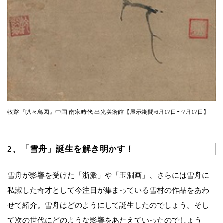
牧谿『叭々鳥図』中国 南宋時代 出光美術館【展示期間/6月17日〜7月17日】
2、「雪舟」誕生を解き明かす！
雪舟が影響を受けた「浙派」や「玉澗画」、さらには雪舟に
私淑した奇才として今注目が集まっている雪村の作品をあわ
せて紹介。雪舟はどのようにして誕生したのでしょう。そし
て次の世代にどのような影響をあたえていったのでしょう