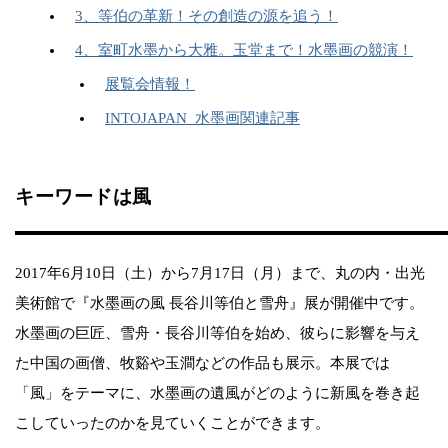
3、等伯の革新！その創造の源を追う！
4、室町水墨から大雅。玉堂まで！水墨画の競演！
展覧会情報！
INTOJAPAN_水墨画関連記事
キーワードは風
2017年6月10日（土）から7月17日（月）まで、丸の内・出光
美術館で『水墨画の風 長谷川等伯と雪舟』展が開催中です。
水墨画の巨匠、雪舟・長谷川等伯を始め、彼らに影響を与え
た中国の画僧、牧谿や玉澗などの作品も展示。本展では
「風」をテーマに、水墨画の遺風がどのように新風を巻き起
こしていったのかを見ていくことができます。