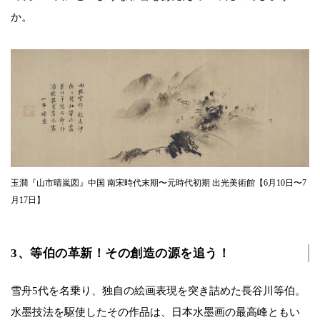
か。
玉澗『山市晴嵐図』中国 南宋時代末期〜元時代初期 出光美術館【6月10日〜7
月17日】
3、等伯の革新！その創造の源を追う！
雪舟5代を名乗り、独自の絵画表現を突き詰めた長谷川等伯。
水墨技法を駆使したその作品は、日本水墨画の最高峰ともい