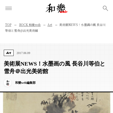
検索
TOP
ROCK 和樂web
Art
美術展NEWS！水墨画の風 長谷川
等伯と雪舟＠出光美術館
Art
2017.06.09
美術展NEWS！水墨画の風 長谷川等伯と
雪舟＠出光美術館
和樂web編集部