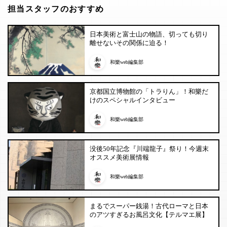
担当スタッフのおすすめ
日本美術と富士山の物語、切っても切り
離せないその関係に迫る！
和樂web編集部
京都国立博物館の「トラりん」！和樂だ
けのスペシャルインタビュー
和樂web編集部
没後50年記念『川端龍子』祭り！今週末
オススメ美術展情報
和樂web編集部
まるでスーパー銭湯！古代ローマと日本
のアツすぎるお風呂文化【テルマエ展】