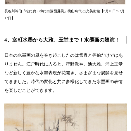
長谷川等伯『松に鴉・柳に白鷺図屏風』桃山時代 出光美術館【6月10日〜7月
17日】
4、室町水墨から大雅。玉堂まで！水墨画の競演！
日本の水墨画の風を巻き起こしたのは雪舟と等伯だけではあ
りません。江戸時代に入ると、狩野派や、池大雅、浦上玉堂
など新しく豊かな水墨表現が花開き、さまざまな展開を見せ
てきました。時代の変化と共に多様化してきた水墨画の表情
を楽しむことができます。