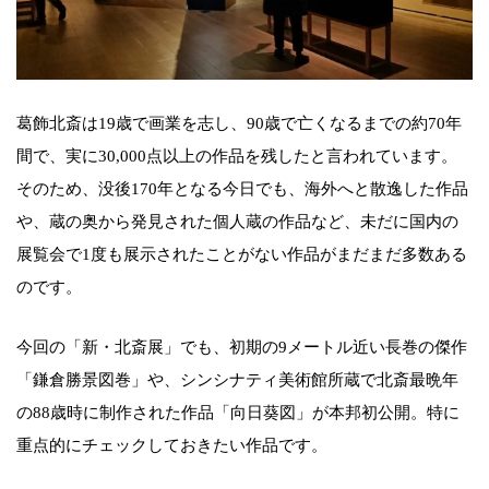
葛飾北斎は19歳で画業を志し、90歳で亡くなるまでの約70年
間で、実に30,000点以上の作品を残したと言われています。
そのため、没後170年となる今日でも、海外へと散逸した作品
や、蔵の奥から発見された個人蔵の作品など、未だに国内の
展覧会で1度も展示されたことがない作品がまだまだ多数ある
のです。
今回の「新・北斎展」でも、初期の9メートル近い長巻の傑作
「鎌倉勝景図巻」や、シンシナティ美術館所蔵で北斎最晩年
の88歳時に制作された作品「向日葵図」が本邦初公開。特に
重点的にチェックしておきたい作品です。