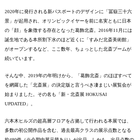
2020年に発行される新パスポートのデザインに「冨嶽三十六
景」が起用され、オリンピックイヤーを前に名実ともに日本
の「顔」を象徴する存在となった葛飾北斎。2016年11月には
誕生地である本所割下水のほど近くに「すみだ北斎美術館」
がオープンするなど、ここ数年、ちょっとした北斎ブームが
続いています。
そんな中、2019年の年明けから、「葛飾北斎」のほぼすべて
を網羅した「北斎展」の決定版と言うべき凄まじい展覧会が
始まりました。その名も「新・北斎展 HOKUSAI
UPDATED」。
六本木ヒルズの超高層フロアを占拠して行われる本展では、
多数の初公開作品を含む、過去最高クラスの展示点数となる
約480件（※会期中展示替あり）が出品。しかも、出品点数の