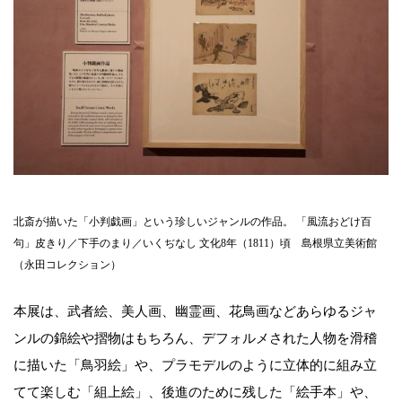
北斎が描いた「小判戯画」という珍しいジャンルの作品。 「風流おどけ百
句」皮きり／下手のまり／いくぢなし 文化8年（1811）頃 島根県立美術館
（永田コレクション）
本展は、武者絵、美人画、幽霊画、花鳥画などあらゆるジャ
ンルの錦絵や摺物はもちろん、デフォルメされた人物を滑稽
に描いた「鳥羽絵」や、プラモデルのように立体的に組み立
てて楽しむ「組上絵」、後進のために残した「絵手本」や、