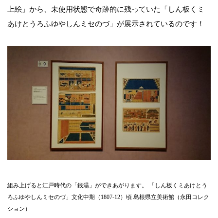
上絵」から、未使用状態で奇跡的に残っていた「しん板くミ
あけとうろふゆやしんミセのづ」が展示されているのです！
組み上げると江戸時代の「銭湯」ができあがります。 「しん板くミあけとう
ろふゆやしんミセのづ」文化中期（1807-12）頃 島根県立美術館（永田コレク
ション）