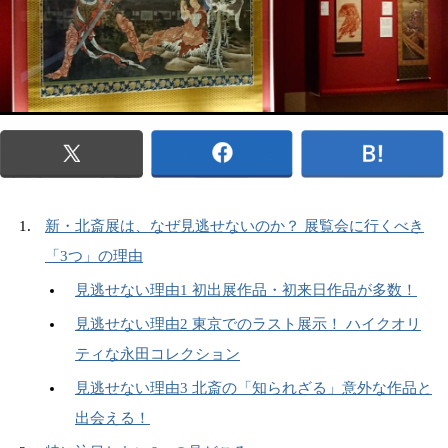
新・北斎展は、なぜ見逃せないのか？ 展覧会に行くべき
「3つ」の理由
見逃せない理由1 初出展作品・初来日作品が多数！
見逃せない理由2 東京でのラスト展示！ ハイクオリ
ティな永田コレクション
見逃せない理由3 北斎の「知られざる」意外な作品と
出会える！