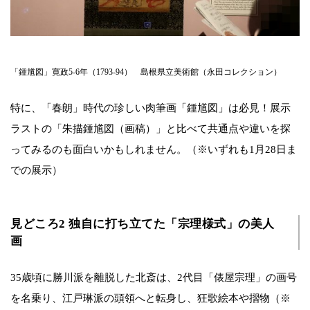
「鍾馗図」寛政5-6年（1793-94） 島根県立美術館（永田コレクション）
特に、「春朗」時代の珍しい肉筆画「鍾馗図」は必見！展示
ラストの「朱描鍾馗図（画稿）」と比べて共通点や違いを探
ってみるのも面白いかもしれません。（※いずれも1月28日ま
での展示）
見どころ2 独自に打ち立てた「宗理様式」の美人
画
35歳頃に勝川派を離脱した北斎は、2代目「俵屋宗理」の画号
を名乗り、江戸琳派の頭領へと転身し、狂歌絵本や摺物（※