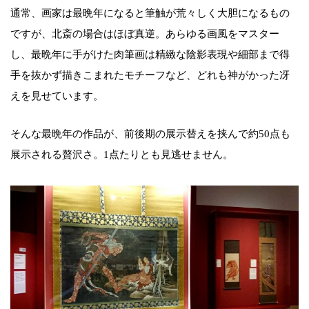
通常、画家は最晩年になると筆触が荒々しく大胆になるもの
ですが、北斎の場合はほぼ真逆。あらゆる画風をマスター
し、最晩年に手がけた肉筆画は精緻な陰影表現や細部まで得
手を抜かず描きこまれたモチーフなど、どれも神がかった冴
えを見せています。
そんな最晩年の作品が、前後期の展示替えを挟んで約50点も
展示される贅沢さ。1点たりとも見逃せません。