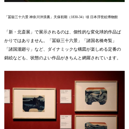
「冨嶽三十六景 神奈川沖浪裏」天保初期（1830-34）頃 日本浮世絵博物館
「新・北斎展」で展示されるのは、個性的な変化球的作品ば
かりではありません。「冨嶽三十六景」「諸国名橋奇覧」
「諸国瀧廻り」など、ダイナミックな構図が楽しめる定番の
錦絵なども、状態のよい作品がきちんと網羅されています。