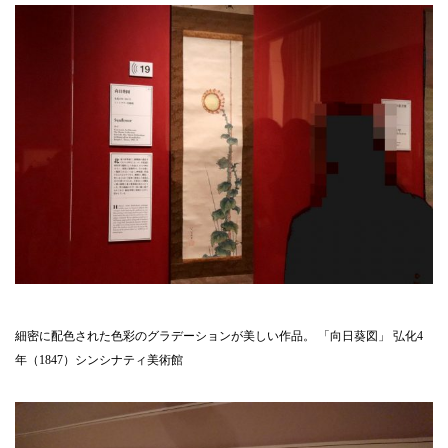
細密に配色された色彩のグラデーションが美しい作品。 「向日葵図」 弘化4
年（1847）シンシナティ美術館