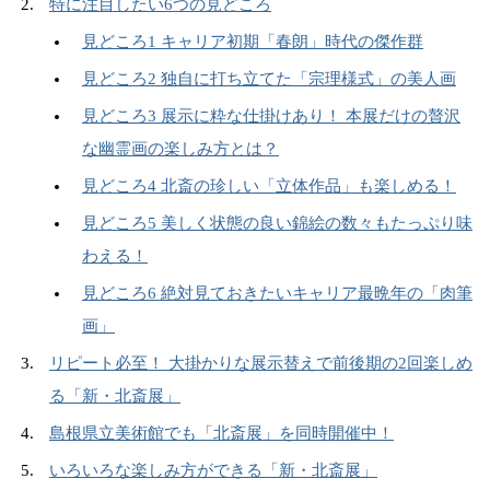
特に注目したい6つの見どころ
見どころ1 キャリア初期「春朗」時代の傑作群
見どころ2 独自に打ち立てた「宗理様式」の美人画
見どころ3 展示に粋な仕掛けあり！ 本展だけの贅沢
な幽霊画の楽しみ方とは？
見どころ4 北斎の珍しい「立体作品」も楽しめる！
見どころ5 美しく状態の良い錦絵の数々もたっぷり味
わえる！
見どころ6 絶対見ておきたいキャリア最晩年の「肉筆
画」
リピート必至！ 大掛かりな展示替えで前後期の2回楽しめ
る「新・北斎展」
島根県立美術館でも「北斎展」を同時開催中！
いろいろな楽しみ方ができる「新・北斎展」