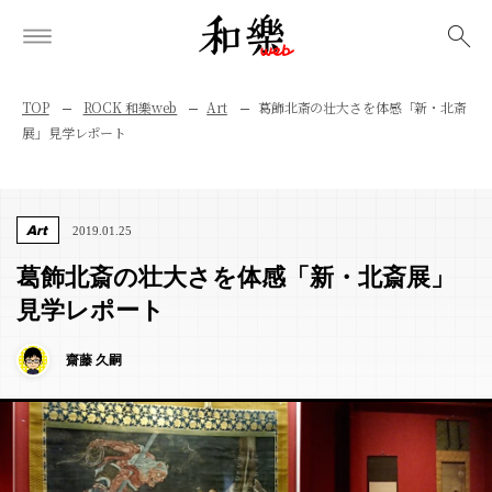
検索
TOP
ROCK 和樂web
Art
葛飾北斎の壮大さを体感「新・北斎
展」見学レポート
Art
2019.01.25
葛飾北斎の壮大さを体感「新・北斎展」
見学レポート
齋藤 久嗣