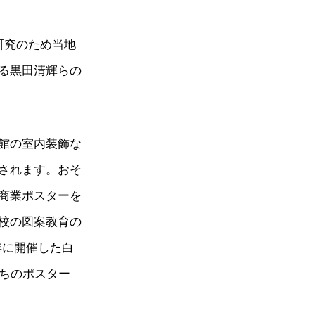
研究のため当地
る黒田清輝らの
館の室内装飾な
されます。おそ
商業ポスターを
校の図案教育の
）年に開催した白
たちのポスター