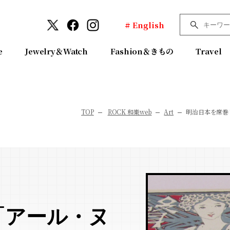
# English
e
Jewelry＆Watch
Fashion＆きもの
Travel
TOP
ROCK 和樂web
Art
明治日本を席巻
「アール・ヌ