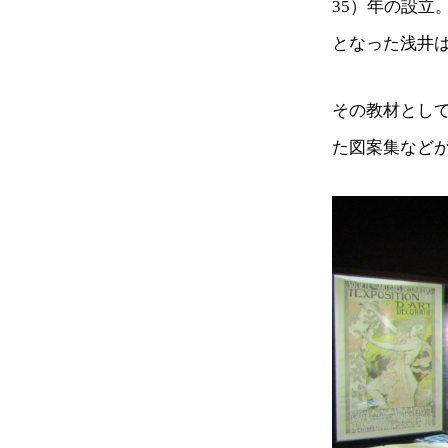
35）年の設
となった浅井
その教材とし
た図案集など