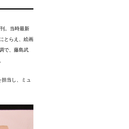
創刊。当時最新
にとらえ、絵画
調で、藤島武
。
を担当し、ミュ