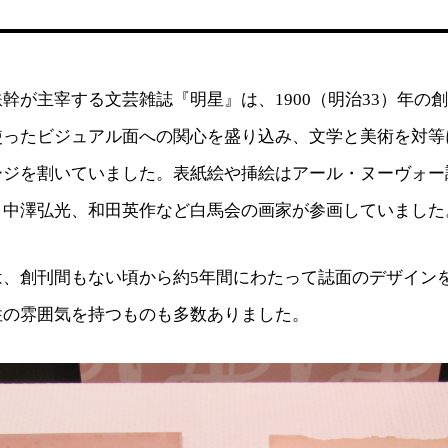
幹が主宰する文芸雑誌『明星』は、1900（明治33）年の
使ったビジュアル面への関心を盛り込み、文学と美術を対等
ージを割いていました。表紙絵や挿絵はアール・ヌーヴォー
、中澤弘光、和田英作など白馬会の画家が参画していました
は、創刊間もない頃から約5年間にわたって誌面のデザイン
性の雰囲気を持つものも多数ありました。