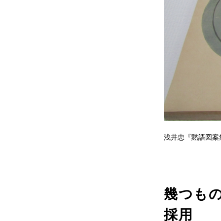
浅井忠『黙語図案
幾つも
採用