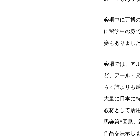
会期中に万博
に留学中の身
姿もありまし
会場では、ア
ど、アール・
らく誰よりも
大量に日本に
教材として活用
馬会第5回展
作品を展示し