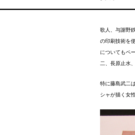
歌人、与謝野鉄
の印刷技術を
についてもペ
二、長原止水
特に藤島武二
シャが描く女