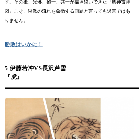
す。その後、光琳、抱一、其一が描き継いできた『風神雷神
図』こそ、琳派の流れを象徴する画題と言っても過言ではあ
りません。
勝敗はいかに！
5 伊藤若冲VS長沢芦雪
『虎』