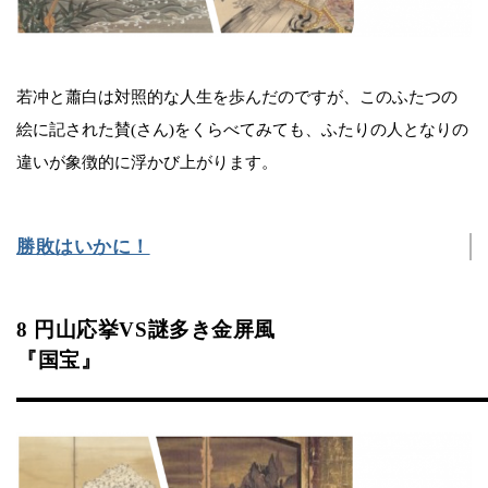
若冲と蕭白は対照的な人生を歩んだのですが、このふたつの
絵に記された賛(さん)をくらべてみても、ふたりの人となりの
違いが象徴的に浮かび上がります。
勝敗はいかに！
8 円山応挙VS謎多き金屏風
『国宝』