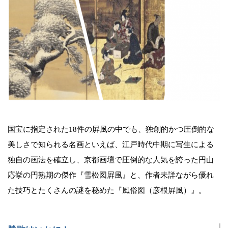
国宝に指定された18件の屛風の中でも、独創的かつ圧倒的な
美しさで知られる名画といえば、江戸時代中期に写生による
独自の画法を確立し、京都画壇で圧倒的な人気を誇った円山
応挙の円熟期の傑作『雪松図屛風』と、作者未詳ながら優れ
た技巧とたくさんの謎を秘めた『風俗図（彦根屛風）』。