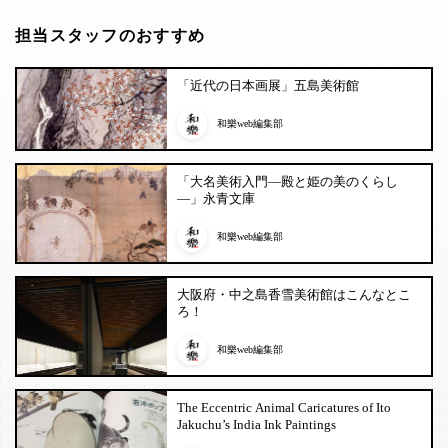
担当スタッフのおすすめ
「近代の日本画展」五島美術館
和樂web編集部
「大名美術入門―殿と姫の美のくらし
―」永青文庫
和樂web編集部
大阪府・中之島香雪美術館はこんなとこ
ろ！
和樂web編集部
The Eccentric Animal Caricatures of Ito
Jakuchu’s India Ink Paintings