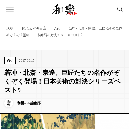
検索
TOP
ROCK 和樂web
Art
若冲・北斎・宗達、巨匠たちの名作
がぞくぞく登場！日本美術の対決シリーズベスト9
Art
2017.06.15
若冲・北斎・宗達、巨匠たちの名作がぞ
くぞく登場！日本美術の対決シリーズベ
スト9
和樂web編集部