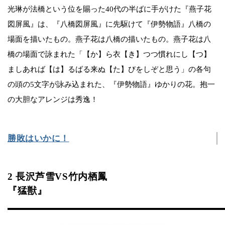
光琳が法橋という位を賜った40代の半ばに手がけた『燕子花
図屏風』は、『八橋図屏風』に先駆けて『伊勢物語』八橋の
場面を描いたもの。燕子花は八橋の描いたもの。燕子花は八
橋の場面で詠まれた「【か】ら衣【き】つつ慣れにし【つ】
ましあれば【は】るばる来ぬ【た】びをしぞと思う」の各句
の頭の5文字が詠み込まれた、『伊勢物語』ゆかりの花。抱一
の大胆なアレンジは秀逸！
勝敗はいかに！
2 長沢芦雪VS竹内栖鳳
『猛獣』