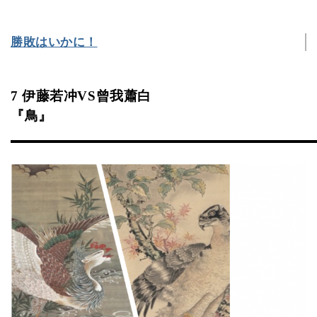
勝敗はいかに！
7 伊藤若冲VS曾我蕭白
『鳥』