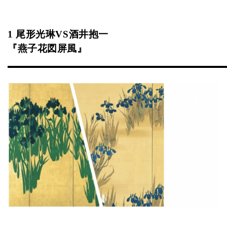
1 尾形光琳VS酒井抱一
『燕子花図屏風』