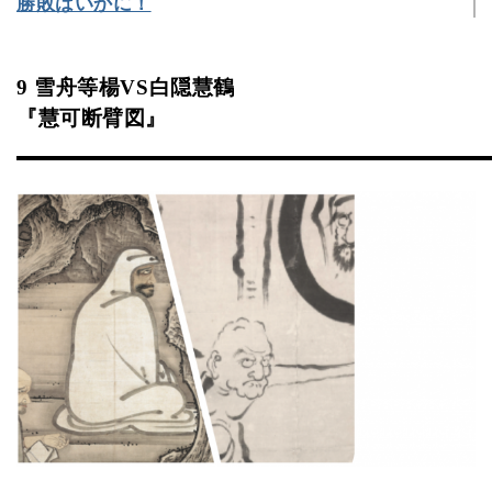
勝敗はいかに！
9 雪舟等楊VS白隠慧鶴
『慧可断臂図』