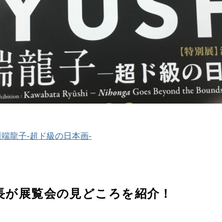
川端龍子-超ド級の日本画-
長が展覧会の見どころを紹介！