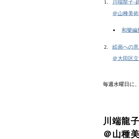
川端龍子-
＠山種美術
和樂編
絵画への意
＠大田区立
毎週水曜日に
川端龍子
＠山種