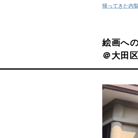
帰ってきた内
絵画への
＠大田