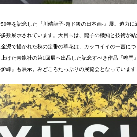
50年を記念した『川端龍子-超ド級の日本画-』展。迫力に
が多数展示されています。大目玉は、龍子の機知と技術が結
に金泥で描かれた秋の定番の草花は、カッコイイの一言につ
上げた青龍社の第1回展へ出品した記念すべき作品『鳴門』や
香炉峰』も展示。みどころたっぷりの展覧会となっています