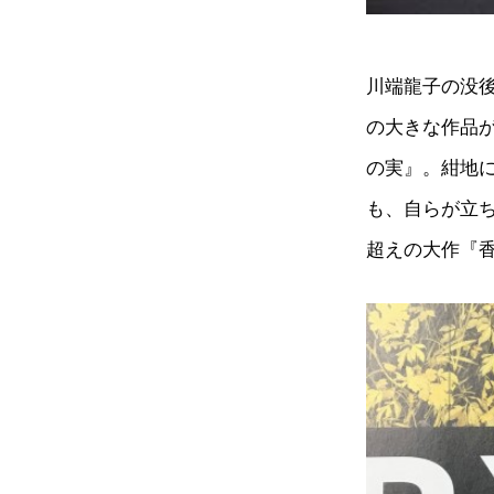
川端龍子の没後
の大きな作品
の実』。紺地
も、自らが立ち
超えの大作『