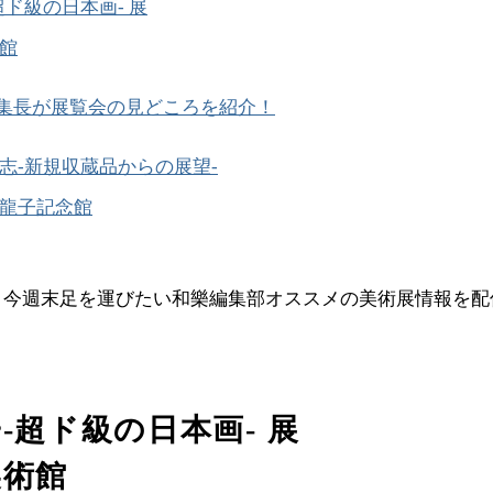
超ド級の日本画- 展
館
集長が展覧会の見どころを紹介！
志-新規収蔵品からの展望-
龍子記念館
、今週末足を運びたい和樂編集部オススメの美術展情報を配
-超ド級の日本画- 展
美術館