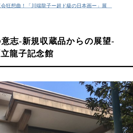
覧会狂想曲！「川端龍子ー超ド級の日本画ー」展
意志-新規収蔵品からの展望-
区立龍子記念館