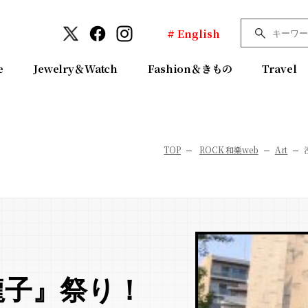
# English
e
Jewelry＆Watch
Fashion＆きもの
Travel
TOP
ROCK 和樂web
Art
龍子』祭り！