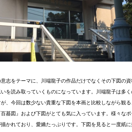
の意志をテーマに、川端龍子の作品だけでなくその下図の資
思いを読み取っていくものになっています。川端龍子は多く
すが、今回は数少ない貴重な下図を本画と比較しながら観る
『百蟇図』および下図がとても気に入っています。様々なポ
が描かれており、愛嬌たっぷりです。下図を見ると一度紙に