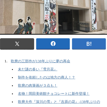
歌麿の三部作が138年ぶりに夢の再会
未だ謎の多い『雪月花』
制作を依頼したのは地方の商人！？
歌麿の肉筆画が３点も！
名物！岡田美術館チョコレートに新作登場！
歌麿大作『深川の雪』と『吉原の花』-138年ぶりの