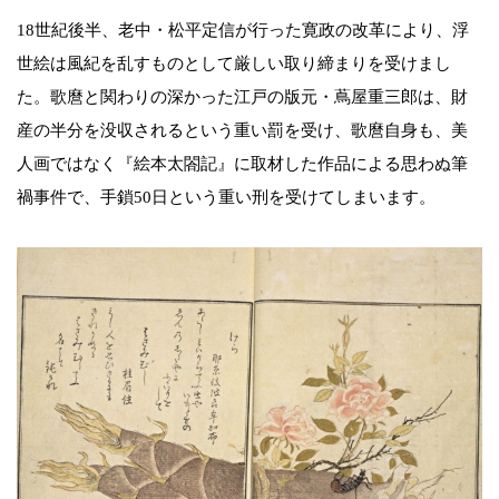
18世紀後半、老中・松平定信が行った寛政の改革により、浮
世絵は風紀を乱すものとして厳しい取り締まりを受けまし
た。歌麿と関わりの深かった江戸の版元・蔦屋重三郎は、財
産の半分を没収されるという重い罰を受け、歌麿自身も、美
人画ではなく『絵本太閤記』に取材した作品による思わぬ筆
禍事件で、手鎖50日という重い刑を受けてしまいます。