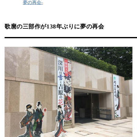
夢の再会-
歌麿の三部作が138年ぶりに夢の再会