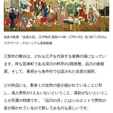
喜多川歌麿 『吉原の花』 江戸時代 寛政3〜4年（1791〜92）頃 186.7×256.9㎝
ワズワース・アセーニアム美術館蔵
三部作の舞台は、どれも江戸を代表する遊興の場になってい
ます。粋な芸者町である深川の料亭の2階座敷。品川の旅籠
屋。そして、幕府から条件付で公認された吉原の遊郭。
どの作品にも、数多くの女性の姿が描かれていることに対
し、成人男性が1人もいないということ、落款がないというこ
とが共通の特徴です。『品川の月』にはシルエットで男性の
姿が描かれているので探してみるのも楽しいです。