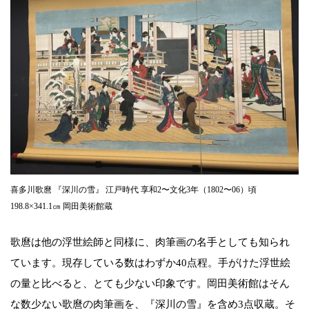
喜多川歌麿 『深川の雪』 江戸時代 享和2〜文化3年（1802〜06）頃
198.8×341.1㎝ 岡田美術館蔵
歌麿は他の浮世絵師と同様に、肉筆画の名手としても知られ
ています。現存している数はわずか40点程。手がけた浮世絵
の量と比べると、とても少ない印象です。岡田美術館はそん
な数少ない歌麿の肉筆画を、『深川の雪』を含め3点収蔵。そ