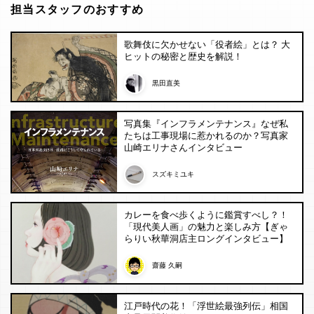
担当スタッフのおすすめ
歌舞伎に欠かせない「役者絵」とは？ 大
ヒットの秘密と歴史を解説！
黒田直美
写真集『インフラメンテナンス』なぜ私
たちは工事現場に惹かれるのか？写真家
山崎エリナさんインタビュー
スズキミユキ
カレーを食べ歩くように鑑賞すべし？！
「現代美人画」の魅力と楽しみ方【ぎゃ
らりい秋華洞店主ロングインタビュー】
齋藤 久嗣
江戸時代の花！「浮世絵最強列伝」相国