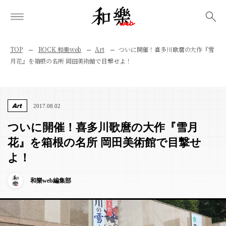
検索
TOP
ROCK 和樂web
Art
ついに開催！喜多川歌麿の大作『雪
月花』を箱根の名所 岡田美術館で目撃せよ！
Art
2017.08.02
ついに開催！喜多川歌麿の大作『雪月
花』を箱根の名所 岡田美術館で目撃せ
よ！
和樂web編集部