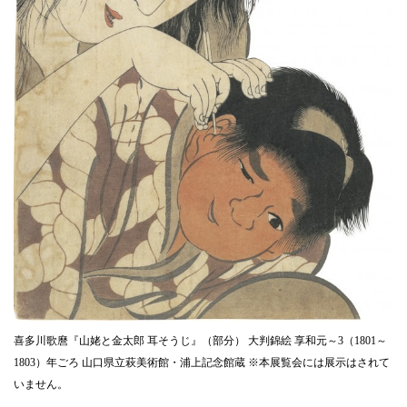
喜多川歌麿『山姥と金太郎 耳そうじ』（部分） 大判錦絵 享和元～3（1801～
1803）年ごろ 山口県立萩美術館・浦上記念館蔵 ※本展覧会には展示はされて
いません。