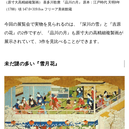
（原寸大高精細複製画） 喜多川歌麿 『品川の月』 原本：江戸時代 天明8年
（1788）頃 147.0×319.0㎝ フリーア美術館蔵
今回の展覧会で実物を見られるのは、『深川の雪』と『吉原
の花』の2作ですが、『品川の月』も原寸大の高精細複製画が
展示されていて、3作を見比べることができます。
未だ謎の多い『雪月花』