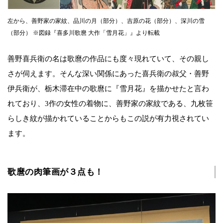
左から、善野家の家紋、品川の月（部分）、吉原の花（部分）、深川の雪
（部分） ※図録『喜多川歌麿 大作「雪月花」』より転載
善野喜兵衛の名は歌麿の作品にも度々現れていて、その親し
さが伺えます。そんな深い関係にあった喜兵衛の叔父・善野
伊兵衛が、栃木滞在中の歌麿に『雪月花』を描かせたと言わ
れており、3作の女性の着物に、善野家の家紋である、九枚笹
らしき紋が描かれていることからもこの説が有力視されてい
ます。
歌麿の肉筆画が３点も！