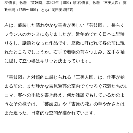
左/喜多川歌麿 『芸妓図』 享和2年（1802）頃 右/喜多川歌麿 『三美人図』 寛
政年間（1789〜1801） ともに岡田美術館蔵
左は、盛装した晴れやかな芸者が美しい『芸妓図』。長らく
フランスのカンヌにありましたが、近年めでたく日本に里帰
りをし、話題となった作品です。座敷に呼ばれて客の前に現
れたところでしょうか。右手で着物の前をつまみ、左手を袖
に隠して立つ姿はキリッと決まっています。
『芸妓図』と対照的に感じられる『三美人図』は、仕事が始
まる前の、まだ静かな吉原遊郭の室内でくつろぐ花魁たちの1
コマ。客への手紙を書き終え、何か雑談でもしているかのよ
うなその様子は、『芸妓図』や『吉原の花』の華やかさとは
また違った、日常的な空間が描かれています。