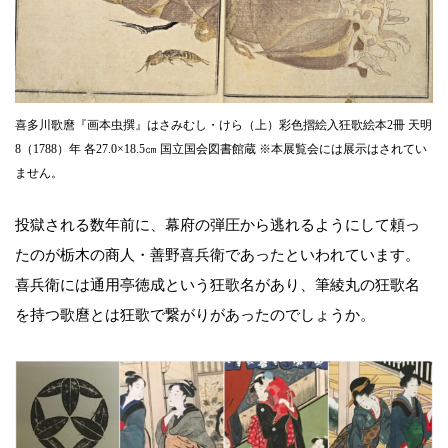
喜多川歌麿『画本虫撰』はさみむし・けら（上）彩色摺絵入狂歌絵本2冊 天明
8（1788）年 各27.0×18.5㎝ 国立国会図書館蔵 ※本展覧会には展示はされてい
ません。
投獄される数年前に、幕府の弾圧から逃れるようにして頼っ
たのが栃木の商人・善野喜兵衛であったといわれています。
喜兵衛には通用亭徳成という狂歌名があり、筆綾丸の狂歌名
を持つ歌麿とは狂歌で繋がりがあったのでしょうか。