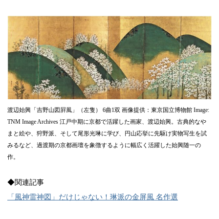
渡辺始興「吉野山図屛風」（左隻） 6曲1双 画像提供：東京国立博物館 Image:
TNM Image Archives 江戸中期に京都で活躍した画家、渡辺始興。古典的なや
まと絵や、狩野派、そして尾形光琳に学び、円山応挙に先駆け実物写生を試
みるなど、過渡期の京都画壇を象徴するように幅広く活躍した始興随一の
作。
◆関連記事
「風神雷神図」だけじゃない！琳派の金屏風 名作選