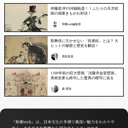
伊藤若冲VS河鍋暁斎！！ふたりの天才絵
師の画業きもかわ対決！
和樂web編集部
歌舞伎に欠かせない「役者絵」とは？ 大
ヒットの秘密と歴史を解説！
黒田直美
1300年前の巨大壁画「法隆寺金堂壁画」
美術史家も絶句した驚異の模写に迫る
森 聖加
「和樂web」は、日本文化の多様で奥深い魅力をわかりや
すく、さまざまな角度から紹介するメディアです。