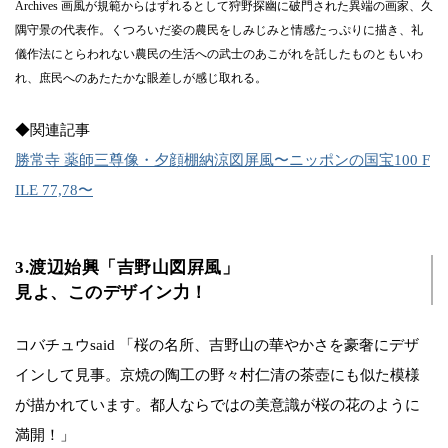
Archives 画風が規範からはずれるとして狩野探幽に破門された異端の画家、久
隅守景の代表作。くつろいだ姿の農民をしみじみと情感たっぷりに描き、礼
儀作法にとらわれない農民の生活への武士のあこがれを託したものともいわ
れ、庶民へのあたたかな眼差しが感じ取れる。
◆関連記事
勝常寺 薬師三尊像・夕顔棚納涼図屏風〜ニッポンの国宝100 F
ILE 77,78〜
3.渡辺始興「吉野山図屛風」
見よ、このデザイン力！
コバチュウsaid 「桜の名所、吉野山の華やかさを豪奢にデザ
インして見事。京焼の陶工の野々村仁清の茶壺にも似た模様
が描かれています。都人ならではの美意識が桜の花のように
満開！」