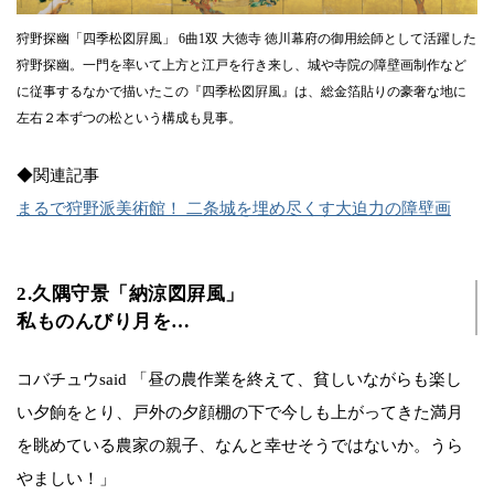
狩野探幽「四季松図屛風」 6曲1双 大徳寺 徳川幕府の御用絵師として活躍した
狩野探幽。一門を率いて上方と江戸を行き来し、城や寺院の障壁画制作など
に従事するなかで描いたこの『四季松図屛風』は、総金箔貼りの豪奢な地に
左右２本ずつの松という構成も見事。
◆関連記事
まるで狩野派美術館！ 二条城を埋め尽くす大迫力の障壁画
2.久隅守景「納涼図屛風」
私ものんびり月を…
コバチュウsaid 「昼の農作業を終えて、貧しいながらも楽し
い夕餉をとり、戸外の夕顔棚の下で今しも上がってきた満月
を眺めている農家の親子、なんと幸せそうではないか。うら
やましい！」