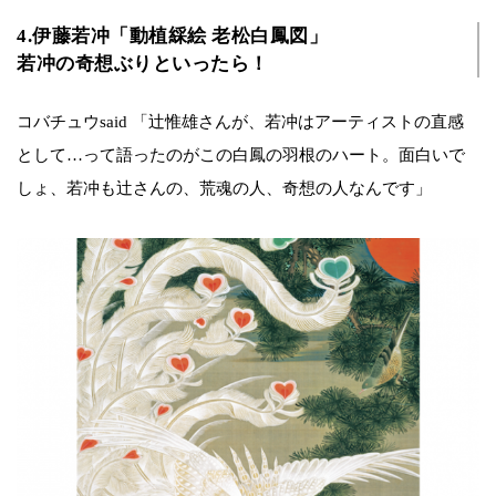
4.伊藤若冲「動植綵絵 老松白鳳図」
若冲の奇想ぶりといったら！
コバチュウsaid 「辻惟雄さんが、若冲はアーティストの直感
として…って語ったのがこの白鳳の羽根のハート。面白いで
しょ、若冲も辻さんの、荒魂の人、奇想の人なんです」