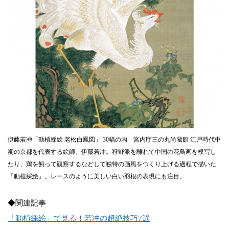
伊藤若冲「動植綵絵 老松白鳳図」 30幅の内 宮内庁三の丸尚蔵館 江戸時代中
期の京都を代表する絵師、伊藤若冲。狩野派を離れて中国の花鳥画を模写し
たり、鶏を飼って観察するなどして独特の画風をつくり上げる過程で描いた
「動植綵絵」。レースのように美しい白い羽根の表現にも注目。
◆関連記事
「動植綵絵」で見る！若冲の超絶技巧7選