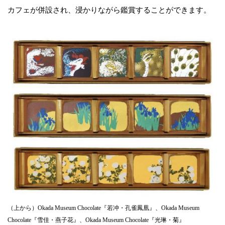
カフェが併設され、浸かりながら鑑賞することができます。
（上から）Okada Museum Chocolate『若冲・孔雀鳳凰』、Okada Museum
Chocolate『雪佳・燕子花』、Okada Museum Chocolate『光琳・菊』