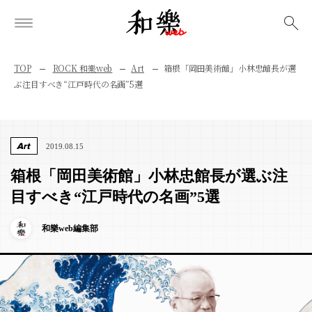
検索
TOP
ROCK 和樂web
Art
箱根「岡田美術館」小林忠館長が選
ぶ注目すべき“江戸時代の名画”5選
Art
2019.08.15
箱根「岡田美術館」小林忠館長が選ぶ注
目すべき“江戸時代の名画”5選
和樂web編集部