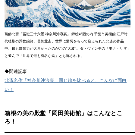
葛飾北斎「冨嶽三十六景 神奈川沖浪裏」 錦絵46図の内 千葉市美術館 江戸時
代後期の浮世絵師、葛飾北斎。世界に驚愕をもって迎えられた北斎の作品
中、最も影響力が大きかったのがこの“大波”。ダ・ヴィンチの「モナ・リザ」
と並んで「世界で最も有名な絵」とも称される。
◆関連記事
北斎名作「神奈川沖浪裏」同じ絵を比べると、こんなに面白
い！
箱根の美の殿堂「岡田美術館」はこんなとこ
ろ！