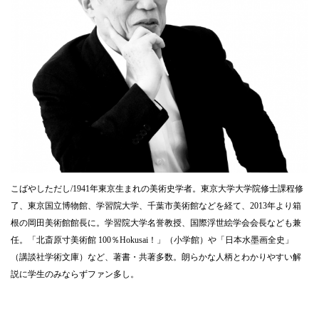
こばやしただし/1941年東京生まれの美術史学者。東京大学大学院修士課程修
了、東京国立博物館、学習院大学、千葉市美術館などを経て、2013年より箱
根の岡田美術館館長に。学習院大学名誉教授、国際浮世絵学会会長なども兼
任。「北斎原寸美術館 100％Hokusai！」（小学館）や「日本水墨画全史」
（講談社学術文庫）など、著書・共著多数。朗らかな人柄とわかりやすい解
説に学生のみならずファン多し。