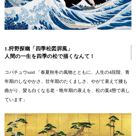
1.狩野探幽「四季松図屛風」
人間の一生を四季の松で描くなんて！
コバチュウsaid 「春夏秋冬の風物とともに、人生の4段階、青
年期のしなやかさ、壮年期のたくましさ、やがて衰えて腰も
曲がり、髪も白くなる老・晩年期の衰えを、松の葉4態で表し
ています」