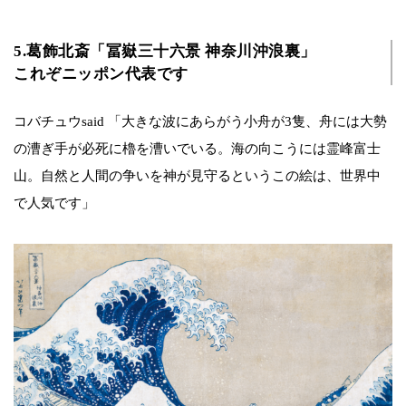
5.葛飾北斎「冨嶽三十六景 神奈川沖浪裏」
これぞニッポン代表です
コバチュウsaid 「大きな波にあらがう小舟が3隻、舟には大勢
の漕ぎ手が必死に櫓を漕いでいる。海の向こうには霊峰富士
山。自然と人間の争いを神が見守るというこの絵は、世界中
で人気です」