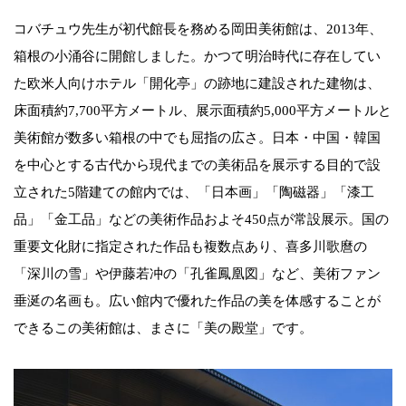
コバチュウ先生が初代館長を務める岡田美術館は、2013年、
箱根の小涌谷に開館しました。かつて明治時代に存在してい
た欧米人向けホテル「開化亭」の跡地に建設された建物は、
床面積約7,700平方メートル、展示面積約5,000平方メートルと
美術館が数多い箱根の中でも屈指の広さ。日本・中国・韓国
を中心とする古代から現代までの美術品を展示する目的で設
立された5階建ての館内では、「日本画」「陶磁器」「漆工
品」「金工品」などの美術作品およそ450点が常設展示。国の
重要文化財に指定された作品も複数点あり、喜多川歌麿の
「深川の雪」や伊藤若冲の「孔雀鳳凰図」など、美術ファン
垂涎の名画も。広い館内で優れた作品の美を体感することが
できるこの美術館は、まさに「美の殿堂」です。