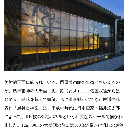
美術館正面に飾られている、岡田美術館の象徴ともいえるの
が、風神雷神の大壁画「風・刻（とき）」。俵屋宗達からは
じまり、時代を超えて絵師たちに引き継がれてきた琳派の代
表作「風神雷神図」は、平成の時代に日本画家・福井江太郎
によって、640枚の金地パネルという壮大なスケールで描かれ
ました。12m×30mの大壁画の前には100％源泉かけ流しの足湯