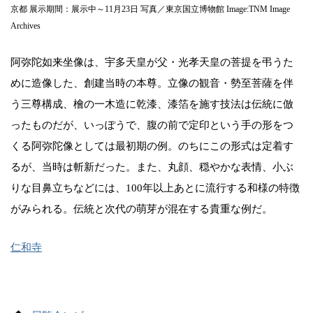
京都 展示期間：展示中～11月23日 写真／東京国立博物館 Image:TNM Image
Archives
阿弥陀如来坐像は、宇多天皇が父・光孝天皇の菩提を弔うた
めに造像した、創建当時の本尊。立像の観音・勢至菩薩を伴
う三尊構成、檜の一木造に乾漆、漆箔を施す技法は伝統に倣
ったものだが、いっぽうで、腹の前で定印という手の形をつ
くる阿弥陀像としては最初期の例。のちにこの形式は定着す
るが、当時は斬新だった。また、丸顔、穏やかな表情、小ぶ
りな目鼻立ちなどには、100年以上あとに流行する和様の特徴
がみられる。伝統と次代の萌芽が混在する貴重な例だ。
仁和寺