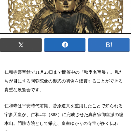
仁和寺霊宝館で11月23日まで開催中の「秋季名宝展」。私た
ちが目にする阿弥陀像の形式の初例を鑑賞することができる
貴重な展覧会です。
仁和寺は平安時代前期、菅原道真を重用したことで知られる
宇多天皇が、仁和4年（888）に完成させた真言宗御室派の総
本山。門跡寺院として栄え、皇室ゆかりの寺宝が多く伝わ