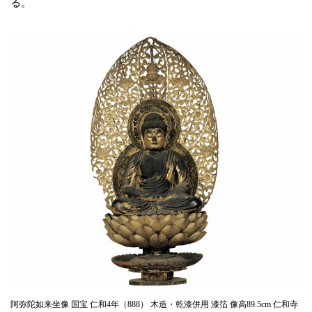
る。
阿弥陀如来坐像 国宝 仁和4年（888） 木造・乾漆併用 漆箔 像高89.5cm 仁和寺