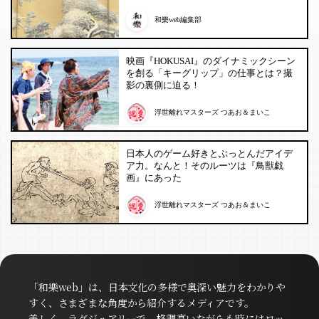
和樂web編集部
映画『HOKUSAI』のダイナミックシーン
を創る「キーグリップ」の仕事とは？撮
影の裏側に迫る！
浮世離れマスターズ つあお＆まいこ
日本人のゲーム好きとぶっとんだアイデ
ア力。なんと！そのルーツは『鳥獣戯
画』にあった
浮世離れマスターズ つあお＆まいこ
「和樂web」は、日本文化の多様で奥深い魅力をわかりや
すく、さまざまな角度から紹介するメディアです。
美しく、ラグジュアリーで、格調高いながらも時にはロッ