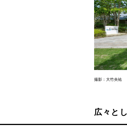
撮影：大竹央祐
広々と