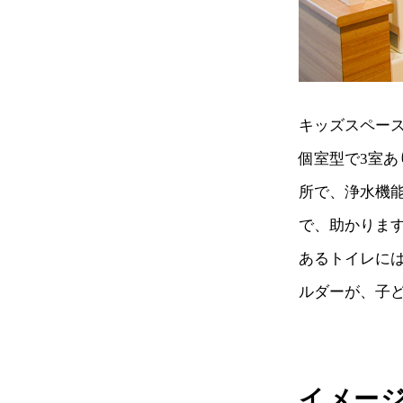
キッズスペー
個室型で3室
所で、浄水機
で、助かりま
あるトイレに
ルダーが、子
イメー