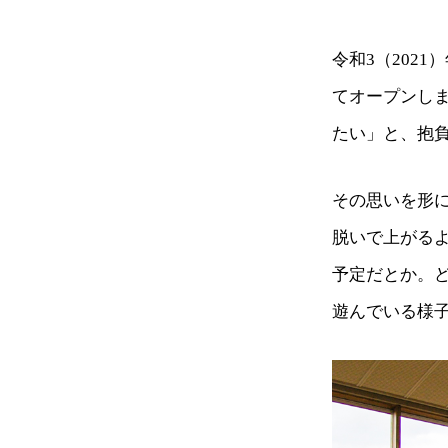
令和3（202
てオープンし
たい」と、抱
その思いを形
脱いで上がる
予定だとか。
遊んでいる様