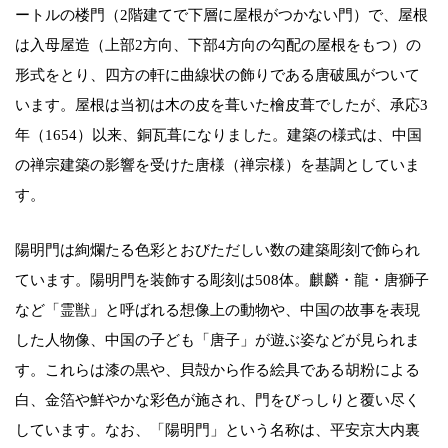
ートルの楼門（2階建てで下層に屋根がつかない門）で、屋根
は入母屋造（上部2方向、下部4方向の勾配の屋根をもつ）の
形式をとり、四方の軒に曲線状の飾りである唐破風がついて
います。屋根は当初は木の皮を葺いた檜皮葺でしたが、承応3
年（1654）以来、銅瓦葺になりました。建築の様式は、中国
の禅宗建築の影響を受けた唐様（禅宗様）を基調としていま
す。
陽明門は絢爛たる色彩とおびただしい数の建築彫刻で飾られ
ています。陽明門を装飾する彫刻は508体。麒麟・龍・唐獅子
など「霊獣」と呼ばれる想像上の動物や、中国の故事を表現
した人物像、中国の子ども「唐子」が遊ぶ姿などが見られま
す。これらは漆の黒や、貝殻から作る絵具である胡粉による
白、金箔や鮮やかな彩色が施され、門をびっしりと覆い尽く
しています。なお、「陽明門」という名称は、平安京大内裏