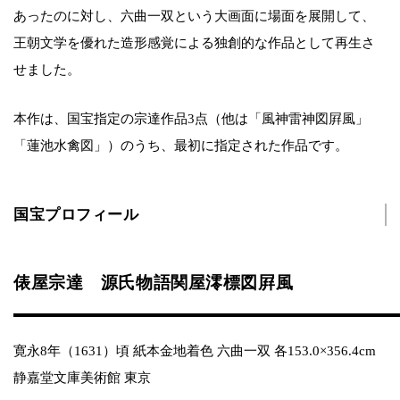
あったのに対し、六曲一双という大画面に場面を展開して、
王朝文学を優れた造形感覚による独創的な作品として再生さ
せました。
本作は、国宝指定の宗達作品3点（他は「風神雷神図屛風」
「蓮池水禽図」）のうち、最初に指定された作品です。
国宝プロフィール
俵屋宗達 源氏物語関屋澪標図屛風
寛永8年（1631）頃 紙本金地着色 六曲一双 各153.0×356.4cm
静嘉堂文庫美術館 東京