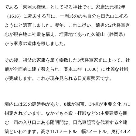
である「東照大権現」として祀る神社です。家康は元和2年
（1616）に死去する前に、一周忌ののち自分を日光山に祀る
ようにと遺言しました。翌年、これに従い、嫡男の2代将軍秀
忠が現在地に社殿を構え、埋葬地であった久能山（静岡県）
から家康の遺体を移しました。
その後、祖父の家康を篤く崇敬した3代将軍家光によって、社
殿が全面的に建て替えられ、寛永13年（1636）に壮麗な社殿
が完成します。これが現在見られる日光東照宮です。
境内には55の建造物があり、8棟が国宝、34棟が重要文化財に
指定されています。なかでも本殿・拝殿などの主要建築を囲
む一画の入り口にある陽明門は、日光東照宮を代表する名建
築といわれます。高さ11.1メートル、幅7メートル、奥行4.4メ