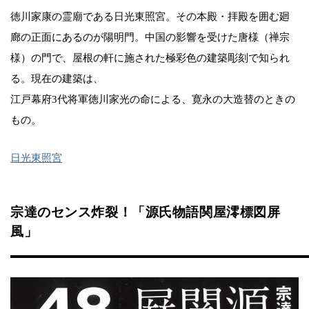
徳川家康の霊廟である日光東照宮。その本殿・拝殿を囲む廻
廊の正面にあるのが陽明門。中国の影響を受けた唐様（禅宗
様）の門で、屋根の軒に施された極彩色の建築彫刻で知られ
る。現在の建築は、
江戸幕府3代将軍徳川家光の命による、寛永の大造替のときの
もの。
日光東照宮
宗達のセンス炸裂！「源氏物語関屋澪標図屏
風」