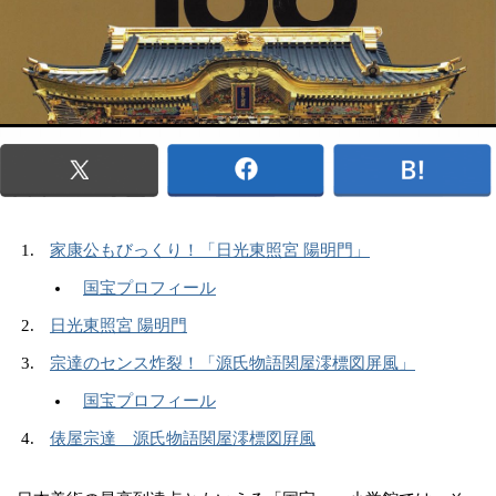
家康公もびっくり！「日光東照宮 陽明門」
国宝プロフィール
日光東照宮 陽明門
宗達のセンス炸裂！「源氏物語関屋澪標図屏風」
国宝プロフィール
俵屋宗達 源氏物語関屋澪標図屛風