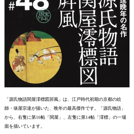
「源氏物語関屋澪標図屛風」は、江戸時代初期の京都の絵
師・俵屋宗達が描いた、晩年の最高傑作です。「源氏物語」
から、右隻に第16帖「関屋」、左隻に第14帖「澪標」の一場
面を描いています。