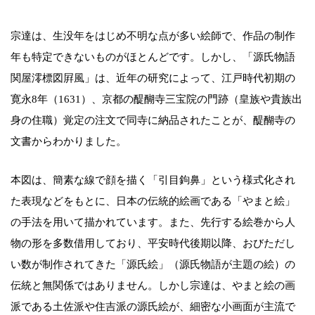
宗達は、生没年をはじめ不明な点が多い絵師で、作品の制作
年も特定できないものがほとんどです。しかし、「源氏物語
関屋澪標図屛風」は、近年の研究によって、江戸時代初期の
寛永8年（1631）、京都の醍醐寺三宝院の門跡（皇族や貴族出
身の住職）覚定の注文で同寺に納品されたことが、醍醐寺の
文書からわかりました。
本図は、簡素な線で顔を描く「引目鉤鼻」という様式化され
た表現などをもとに、日本の伝統的絵画である「やまと絵」
の手法を用いて描かれています。また、先行する絵巻から人
物の形を多数借用しており、平安時代後期以降、おびただし
い数が制作されてきた「源氏絵」（源氏物語が主題の絵）の
伝統と無関係ではありません。しかし宗達は、やまと絵の画
派である土佐派や住吉派の源氏絵が、細密な小画面が主流で