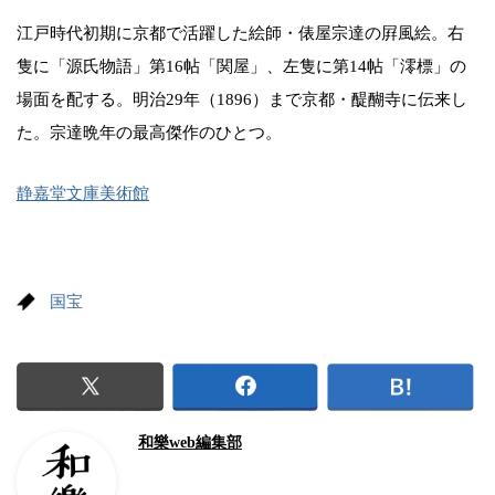
江戸時代初期に京都で活躍した絵師・俵屋宗達の屛風絵。右
隻に「源氏物語」第16帖「関屋」、左隻に第14帖「澪標」の
場面を配する。明治29年（1896）まで京都・醍醐寺に伝来し
た。宗達晩年の最高傑作のひとつ。
静嘉堂文庫美術館
国宝
和樂web編集部