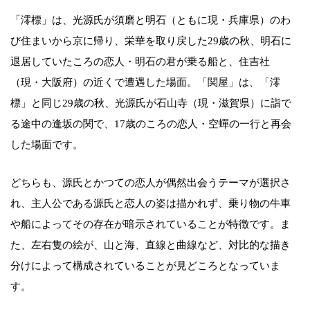
「澪標」は、光源氏が須磨と明石（ともに現・兵庫県）のわ
び住まいから京に帰り、栄華を取り戻した29歳の秋、明石に
退居していたころの恋人・明石の君が乗る船と、住吉社
（現・大阪府）の近くで遭遇した場面。「関屋」は、「澪
標」と同じ29歳の秋、光源氏が石山寺（現・滋賀県）に詣で
る途中の逢坂の関で、17歳のころの恋人・空蟬の一行と再会
した場面です。
どちらも、源氏とかつての恋人が偶然出会うテーマが選択さ
れ、主人公である源氏と恋人の姿は描かれず、乗り物の牛車
や船によってその存在が暗示されていることが特徴です。ま
た、左右隻の絵が、山と海、直線と曲線など、対比的な描き
分けによって構成されていることが見どころとなっていま
す。