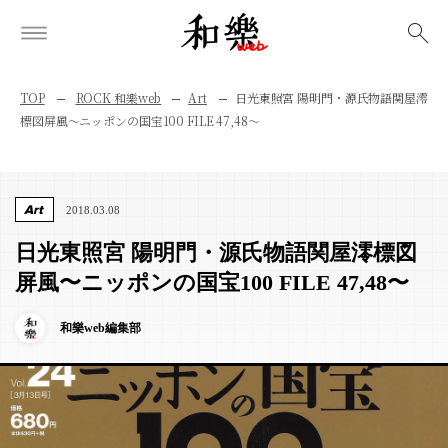
検索
TOP
ROCK 和樂web
Art
日光東照宮 陽明門・源氏物語関屋澪
標図屏風〜ニッポンの国宝100 FILE 47,48〜
Art
2018.03.08
日光東照宮 陽明門・源氏物語関屋澪標図
屏風〜ニッポンの国宝100 FILE 47,48〜
和樂web編集部