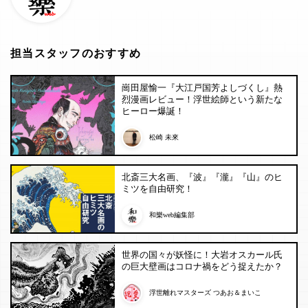
担当スタッフのおすすめ
崗田屋愉一『大江戸国芳よしづくし』熱
烈漫画レビュー！浮世絵師という新たな
ヒーロー爆誕！
松崎 未來
北斎三大名画、『波』『瀧』『山』のヒ
ミツを自由研究！
和樂web編集部
世界の国々が妖怪に！大岩オスカール氏
の巨大壁画はコロナ禍をどう捉えたか？
浮世離れマスターズ つあお＆まいこ