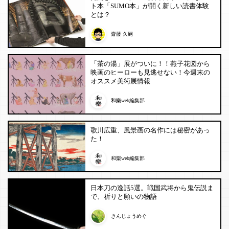
ト本「SUMO本」が開く新しい読書体験
とは？
齋藤 久嗣
「茶の湯」展がついに！！燕子花図から
映画のヒーローも見逃せない！今週末の
オススメ美術展情報
和樂web編集部
歌川広重、風景画の名作には秘密があっ
た！
和樂web編集部
日本刀の逸話5選。戦国武将から鬼伝説ま
で、祈りと願いの物語
きんじょうめぐ