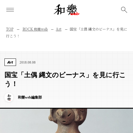
検索
TOP
ROCK 和樂web
Art
国宝「土偶 縄文のビーナス」を見に
行こう！
Art
2018.08.08
国宝「土偶 縄文のビーナス」を見に行こ
う！
和樂web編集部