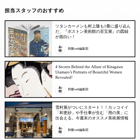
担当スタッフのおすすめ
ツタンカーメンも村上隆も1冊に盛り込ん
だ、『ボストン美術館の至宝展』の図録
が面白い！
和樂web編集部
4 Secrets Behind the Allure of Kitagawa
Utamaro’s Portraits of Beautiful Women
Revealed!
和樂web編集部
雪村展がついにスタート！！カッコイイ
「和更紗」や手仕事が生む「用の美」に
出会える。今週末のオススメ美術展情報
和樂web編集部