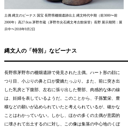
土偶 縄文のビーナス 国宝 長野県棚畑遺跡出土 縄文時代中期（前3000〜前
2000年）高27.0cm 茅野市蔵（茅野市尖石縄文考古館保管）長野 展示期間：展
示中〜2018年9月2日
縄文人の「特別」なビーナス
長野県茅野市の棚畑遺跡で発見された土偶。ハート形の顔に
つり目、小ぶりの鼻と口が愛嬌たっぷり。また、前に突き出
した乳房と下腹部、左右に張り出した臀部、肉感的な体の線
は、妊婦を表しているようだ。このことから、子孫繁栄、豊
穰などの願いが込められていたと考えられているが、確かな
ことはわかっていない。しかし、ほかの多くの土偶が意図的
に壊されて出土するのに対し、この像は集落の中心地のくぼ