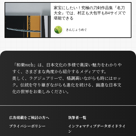
家宝にしたい！究極の刀剣作品集『名刀
大全』では、村正も大包平もB4サイズで
堪能できる
きんじょうめぐ
「和樂web」は、日本文化の多様で奥深い魅力をわかりや
すく、さまざまな角度から紹介するメディアです。
美しく、ラグジュアリーで、格調高いながらも時にはロッ
ク。伝統を守り継ぎながらも進化を続ける、幽遠な日本文
化の世界をお楽しみください。
広告掲載をご検討の方へ
執筆者一覧
プライバシーポリシー
インフォマティブデータガイドライ
ン