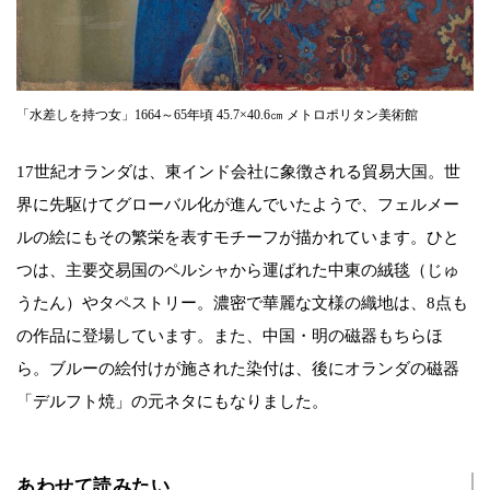
「水差しを持つ女」1664～65年頃 45.7×40.6㎝ メトロポリタン美術館
17世紀オランダは、東インド会社に象徴される貿易大国。世
界に先駆けてグローバル化が進んでいたようで、フェルメー
ルの絵にもその繁栄を表すモチーフが描かれています。ひと
つは、主要交易国のペルシャから運ばれた中東の絨毯（じゅ
うたん）やタペストリー。濃密で華麗な文様の織地は、8点も
の作品に登場しています。また、中国・明の磁器もちらほ
ら。ブルーの絵付けが施された染付は、後にオランダの磁器
「デルフト焼」の元ネタにもなりました。
あわせて読みたい