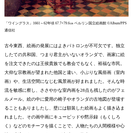
「ワイングラス」1661～62年頃 67.7×79.6㎝ ベルリン国立絵画館 ©Album/PPS
通信社
古今東西、絵画の発展にはよきパトロンが不可欠です。独立
したての共和国、つまり君主がいないオランダで、画家に絵
を注文できたのは王侯貴族でも教会でもなく、裕福な市民。
大仰な宗教画が望まれた他国と違い、小ぶりな風俗画（室内
画）や、生活空間になじむ風景画が好まれました。そんな時
流を敏感に察し、ささやかな室内画を28点も残したのがフェ
ルメール。絵の中に愛用の椅子やオランダの古地図が登場す
ることもありましたし、壁には額装した絵画もよく描き込ま
れました。その画中画にキューピッドや黙示録（もくしろ
く）などのモチーフを描くことで、人物たちの人間模様や心