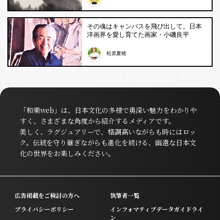
その魂はキャンバスを飛び出して。日本
洋画界を愛し育てた画家・小磯良平
松原夏穂
「和樂web」は、日本文化の多様で奥深い魅力をわかりや
すく、さまざまな角度から紹介するメディアです。
美しく、ラグジュアリーで、格調高いながらも時にはロッ
ク。伝統を守り継ぎながらも進化を続ける、幽遠な日本文
化の世界をお楽しみください。
広告掲載をご検討の方へ
執筆者一覧
プライバシーポリシー
インフォマティブデータガイドライ
ン