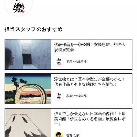
担当スタッフのおすすめ
代表作品を一挙公開！安藤忠雄、初の大
規模展覧会
和樂web編集部
浮世絵とは？基本や歴史が全部わかる！
代表作品と有名な絵師たちを解説！
和樂web編集部
伊豆でしか会えない日本画の傑作！上原
美術館「伊豆をめぐる名画」展覧会レポ
ート
齋藤 久嗣