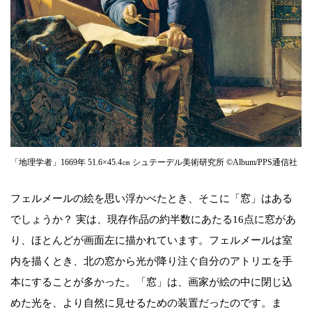
「地理学者」1669年 51.6×45.4㎝ シュテーデル美術研究所 ©Album/PPS通信社
フェルメールの絵を思い浮かべたとき、そこに「窓」はある
でしょうか？ 実は、現存作品の約半数にあたる16点に窓があ
り、ほとんどが画面左に描かれています。フェルメールは室
内を描くとき、北の窓から光が降り注ぐ自分のアトリエを手
本にすることが多かった。「窓」は、画家が絵の中に閉じ込
めた光を、より自然に見せるための装置だったのです。ま