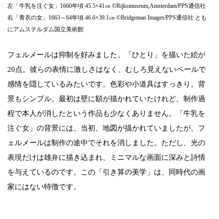
左「牛乳を注ぐ女」1660年頃 45.5×41㎝ ©Rijksmuseum,Amsterdam/PPS通信社
右「青衣の女」1663～64年頃 46.6×39.1㎝ ©Bridgeman Images/PPS通信社 とも
にアムステルダム国立美術館
フェルメールは抑制を好みました。「ひとり」を描いた絵が
20点。彼らの表情に激しさはなく、むしろ見えないベールで
感情を隠しているみたいです。色彩や小道具はすっきり。背
景もシンプル。最初は壁に額が描かれていたけれど、制作過
程で本人が消したという作品も少なくありません。「牛乳を
注ぐ女」の背景には、当初、地図が描かれていましたが、フ
ェルメールは制作の途中でそれを消しました。ただし、光の
表現だけは雄弁に描き込まれ、ミニマルな画面に深みと詩情
を与えているのです。この「引き算の美学」は、同時代の画
家にはない特徴です。