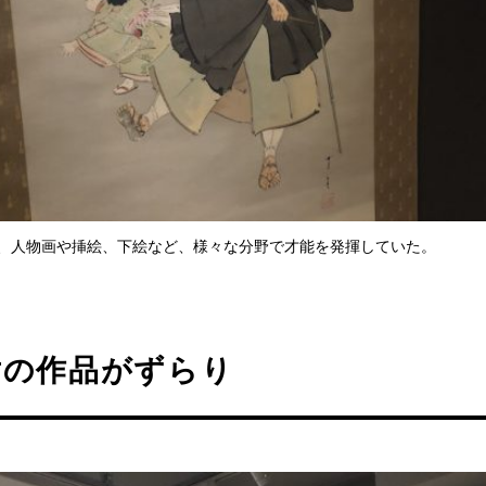
、人物画や挿絵、下絵など、様々な分野で才能を発揮していた。
対の作品がずらり