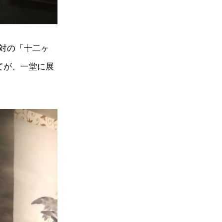
対の「十二ヶ
てが、一堂に展