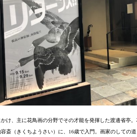
にかけ、主に花鳥画の分野でその才能を発揮した渡邊省亭。
池容斎（きくちようさい）に、16歳で入門。画家のしての