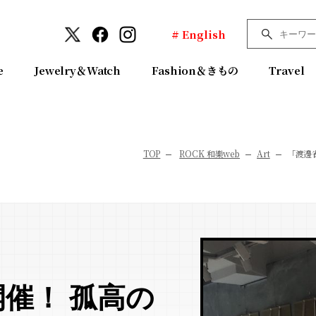
# English
e
Jewelry＆Watch
Fashion＆きもの
Travel
TOP
ROCK 和樂web
Art
「渡邊
催！ 孤高の