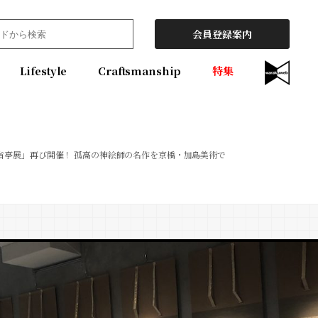
会員登録案内
Lifestyle
Craftsmanship
特集
省亭展」再び開催！ 孤高の神絵師の名作を京橋・加島美術で