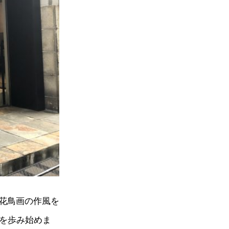
花鳥画の作風を
道を歩み始めま