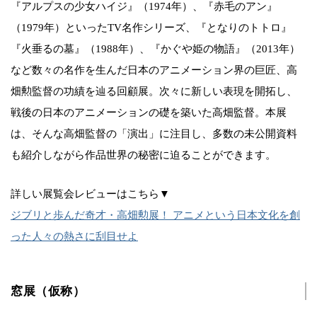
『アルプスの少女ハイジ』（1974年）、『赤毛のアン』
（1979年）といったTV名作シリーズ、『となりのトトロ』
『火垂るの墓』（1988年）、『かぐや姫の物語』（2013年）
など数々の名作を生んだ日本のアニメーション界の巨匠、高
畑勲監督の功績を辿る回顧展。次々に新しい表現を開拓し、
戦後の日本のアニメーションの礎を築いた高畑監督。本展
は、そんな高畑監督の「演出」に注目し、多数の未公開資料
も紹介しながら作品世界の秘密に迫ることができます。
詳しい展覧会レビューはこちら▼
ジブリと歩んだ奇才・高畑勲展！ アニメという日本文化を創
った人々の熱さに刮目せよ
窓展（仮称）