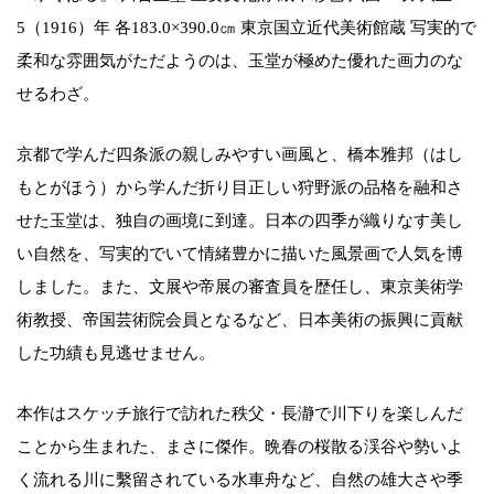
5（1916）年 各183.0×390.0㎝ 東京国立近代美術館蔵 写実的で
柔和な雰囲気がただようのは、玉堂が極めた優れた画力のな
せるわざ。
京都で学んだ四条派の親しみやすい画風と、橋本雅邦（はし
もとがほう）から学んだ折り目正しい狩野派の品格を融和さ
せた玉堂は、独自の画境に到達。日本の四季が織りなす美し
い自然を、写実的でいて情緒豊かに描いた風景画で人気を博
しました。また、文展や帝展の審査員を歴任し、東京美術学
術教授、帝国芸術院会員となるなど、日本美術の振興に貢献
した功績も見逃せません。
本作はスケッチ旅行で訪れた秩父・長瀞で川下りを楽しんだ
ことから生まれた、まさに傑作。晩春の桜散る渓谷や勢いよ
く流れる川に繫留されている水車舟など、自然の雄大さや季