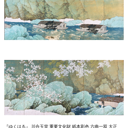
『ゆくはる』 川合玉堂 重要文化財 紙本彩色 六曲一双 大正