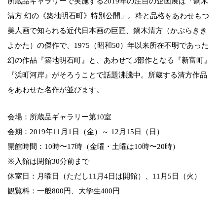
所蔵品ギャラリーで実施する2019年の注目の企画展は「鏑木
清方 幻の《築地明石町》特別公開」。粋と品格をあわせもつ
美人画で知られる近代日本画の巨匠、鏑木清方（かぶらきき
よかた）の傑作で、1975（昭和50）年以来所在不明であった
幻の作品『築地明石町』と、あわせて3部作となる『新富町』
『浜町河岸』がそろうことで話題沸騰中。所蔵する清方作品
をあわせた名作が並びます。
会場：所蔵品ギャラリー第10室
会期：2019年11月1日（金）～ 12月15日（日）
開館時間：10時〜17時（金曜・土曜は10時〜20時）
※入館は閉館30分前まで
休室日：月曜日（ただし11月4日は開館）、11月5日（火）
観覧料：一般800円、大学生400円