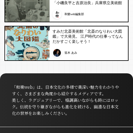
「小磯良平と吉原治良」兵庫県立美術館
和樂web編集部
すみだ北斎美術館「北斎のなりわい大図
鑑」で大発見。 江戸時代の仕事ってなん
だかすごく楽しそう！
笛木 あみ
「和樂web」は、日本文化の多様で奥深い魅力をわかりや
すく、さまざまな角度から紹介するメディアです。
美しく、ラグジュアリーで、格調高いながらも時にはロッ
ク。伝統を守り継ぎながらも進化を続ける、幽遠な日本文
化の世界をお楽しみください。