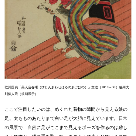
歌川国貞「美人合春曙（びじんあわせはるのあけぼの）」文政（1818～30）後期大
判個人蔵（後期展示）
ここで注目したいのは、めくれた着物の隙間から見える娘の
足。太もものあたりまで白い足が大胆に見えています。日常
の風景で、自然に足がここまで見えるポーズを作るのは難し