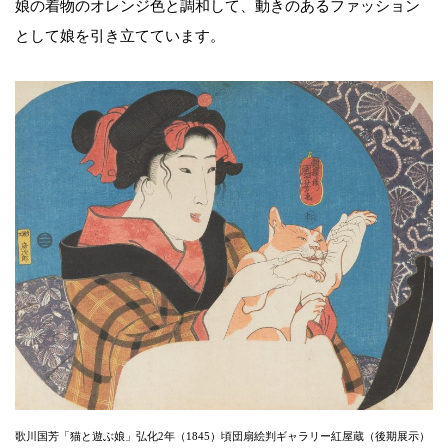
娘の着物のオレンジ色と調和して、動きのあるファッション
として娘を引き立てています。
歌川国芳「猫と遊ぶ娘」弘化2年（1845）頃団扇絵判ギャラリー紅屋蔵（後期展示）