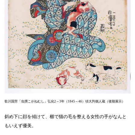
歌川国芳「虫撰こがねむし」弘化2～3年（1845～46）頃大判個人蔵（後期展示）
斜め下に顔を傾けて、櫛で猫の毛を整える女性の手がなんと
もいえず優美。