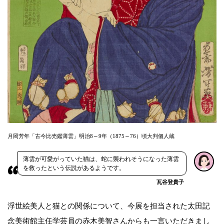
月岡芳年「古今比売鑑薄雲」明治8～9年（1875～76）頃大判個人蔵
薄雲が可愛がっていた猫は、蛇に襲われそうになった薄雲
を救ったという伝説があるようです。
瓦谷登貴子
浮世絵美人と猫との関係について、今展を担当された太田記
念美術館主任学芸員の赤木美智さんからも一言いただきまし