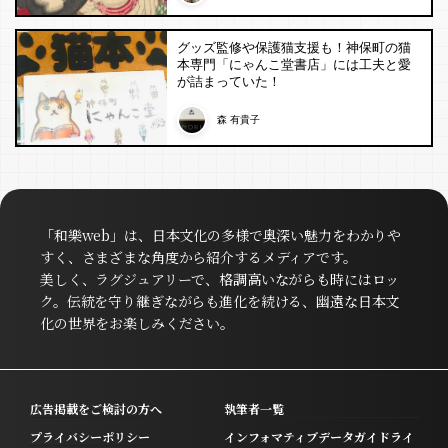
グッズ監修や保護猫支援も！神保町の猫
本専門「にゃんこ堂書店」には工夫と愛
が詰まっていた！
森 有貴子
「和樂web」は、日本文化の多様で奥深い魅力をわかりや
すく、さまざまな角度から紹介するメディアです。
美しく、ラグジュアリーで、格調高いながらも時にはロッ
ク。伝統を守り継ぎながらも進化を続ける、幽遠な日本文
化の世界をお楽しみください。
広告掲載をご検討の方へ
執筆者一覧
プライバシーポリシー
インフォマティブデータガイドライ