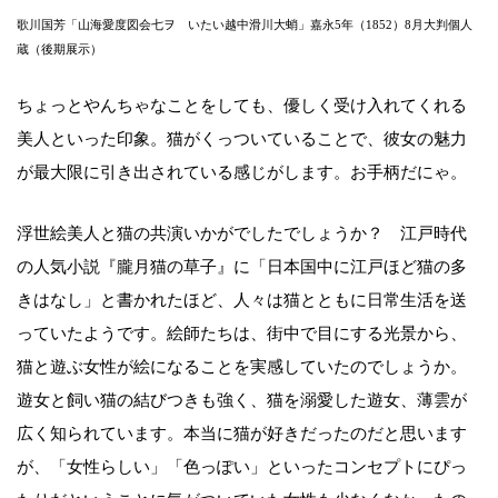
歌川国芳「山海愛度図会七ヲゝいたい越中滑川大蛸」嘉永5年（1852）8月大判個人
蔵（後期展示）
ちょっとやんちゃなことをしても、優しく受け入れてくれる
美人といった印象。猫がくっついていることで、彼女の魅力
が最大限に引き出されている感じがします。お手柄だにゃ。
浮世絵美人と猫の共演いかがでしたでしょうか？ 江戸時代
の人気小説『朧月猫の草子』に「日本国中に江戸ほど猫の多
きはなし」と書かれたほど、人々は猫とともに日常生活を送
っていたようです。絵師たちは、街中で目にする光景から、
猫と遊ぶ女性が絵になることを実感していたのでしょうか。
遊女と飼い猫の結びつきも強く、猫を溺愛した遊女、薄雲が
広く知られています。本当に猫が好きだったのだと思います
が、「女性らしい」「色っぽい」といったコンセプトにぴっ