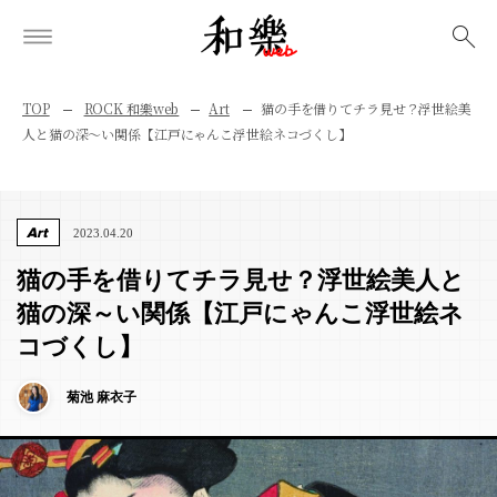
検索
TOP
ROCK 和樂web
Art
猫の手を借りてチラ見せ？浮世絵美
人と猫の深～い関係【江戸にゃんこ浮世絵ネコづくし】
Art
2023.04.20
猫の手を借りてチラ見せ？浮世絵美人と
猫の深～い関係【江戸にゃんこ浮世絵ネ
コづくし】
菊池 麻衣子