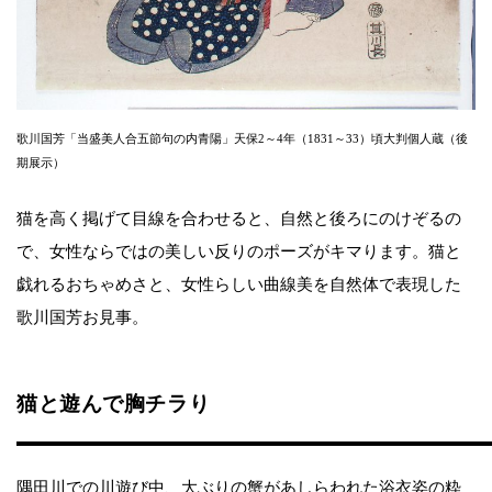
歌川国芳「当盛美人合五節句の内青陽」天保2～4年（1831～33）頃大判個人蔵（後
期展示）
猫を高く掲げて目線を合わせると、自然と後ろにのけぞるの
で、女性ならではの美しい反りのポーズがキマります。猫と
戯れるおちゃめさと、女性らしい曲線美を自然体で表現した
歌川国芳お見事。
猫と遊んで胸チラり
隅田川での川遊び中、大ぶりの蟹があしらわれた浴衣姿の粋