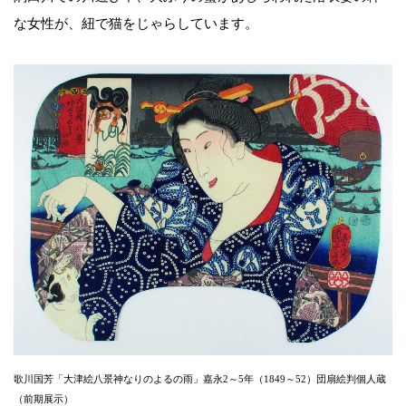
な女性が、紐で猫をじゃらしています。
歌川国芳「大津絵八景神なりのよるの雨」嘉永2～5年（1849～52）団扇絵判個人蔵
（前期展示）