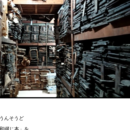
うんそうど
版和綴じ本」を