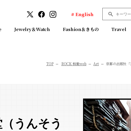
# English
e
Jewelry＆Watch
Fashion＆きもの
Travel
TOP
ROCK 和樂web
Art
京都の出版社「
堂（うんそう