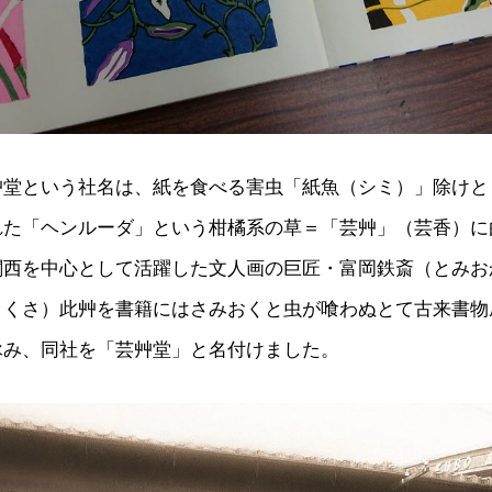
艸堂という社名は、紙を食べる害虫「紙魚（シミ）」除けと
れた「ヘンルーダ」という柑橘系の草＝「芸艸」（芸香）に
関西を中心として活躍した文人画の巨匠・富岡鉄斎（とみお
りくさ）此艸を書籍にはさみおくと虫が喰わぬとて古来書物
詠み、同社を「芸艸堂」と名付けました。