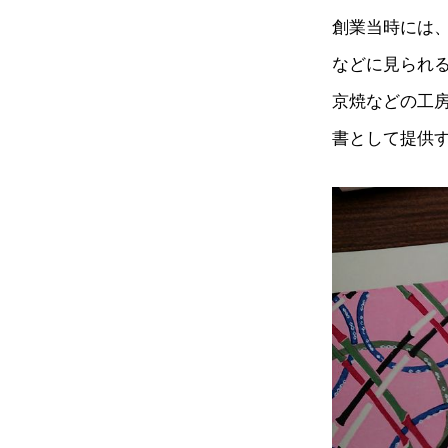
創業当時には
などに見られ
京焼などの工
書として提供