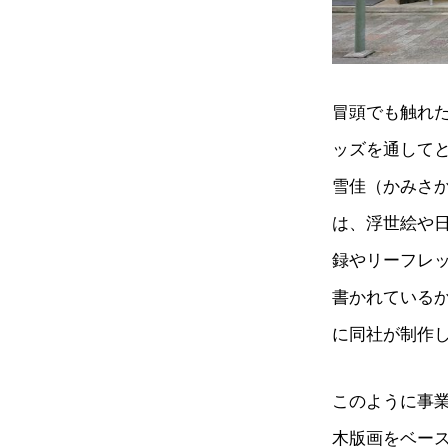
冒頭でも触れ
ッズを通して
雪佳（かみさ
は、浮世絵や
録やリーフレ
書かれている
に同社が制作
このように事
木版画をベース