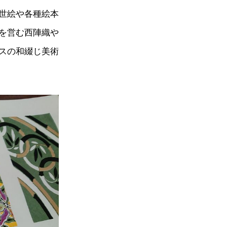
世絵や各種絵本
を営む西陣織や
スの和綴じ美術