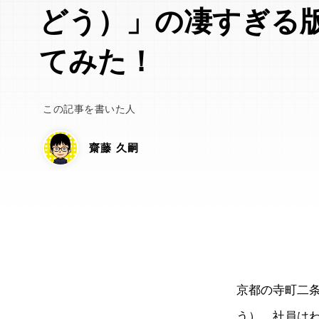
どう）」の凄すぎる
てみた！
この記事を書いた人
齋藤 久嗣
京都の寺町二
う）。社員は