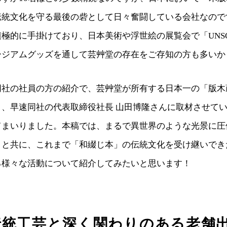
伝統文化を守る最後の砦として日々奮闘している会社なので
極的に手掛けており、日本美術や浮世絵の展覧会で「UNS
ージアムグッズを通して芸艸堂の存在をご存知の方も多いか
同社の社員の方の紹介で、芸艸堂が所有する日本一の「版木
り、早速同社の代表取締役社長 山田博隆さんに取材させて
てまいりました。本稿では、まるで異世界のような光景に圧
トと共に、これまで「和綴じ本」の伝統文化を受け継いでき
る様々な活動について紹介してみたいと思います！
伝統工芸と深く関わりのある老舗