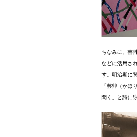
ちなみに、芸
などに活用さ
す。明治期に
「芸艸（かほ
聞く」と詩に