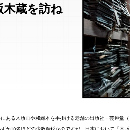
版木蔵を訪ね
条にある木版画や和綴本を手掛ける老舗の出版社・芸艸堂（
わずか10名ほどの少数精鋭なのですが、日本において「木