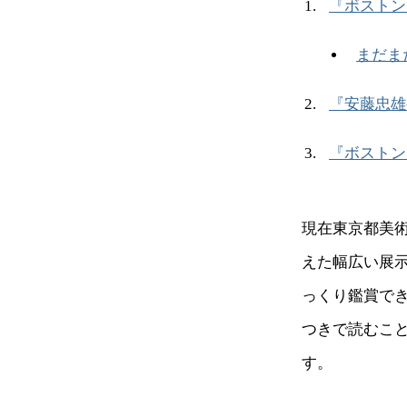
『ボストン
まだま
『安藤忠雄
『ボストン
現在東京都美
えた幅広い展
っくり鑑賞で
つきで読むこ
す。