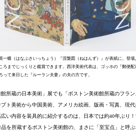
英一蝶（はなぶさいっちょう）『涅槃図（ねはんず）』が表紙に。登場
ころまでじっくりと鑑賞できます。西洋美術代表は、ゴッホの『郵便配
ろって来日した『ルーラン夫妻』の夫の方です。
術館所蔵の日本美術」展でも「ボストン美術館所蔵のフラン
ジプト美術から中国美術、アメリカ絵画、版画・写真、現代
幅広い内容を装具的に紹介するのは、日本では約40年ぶり
の作品を所蔵するボストン美術館の、まさに「至宝点」と呼