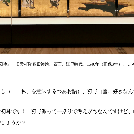
図襖』 旧天祥院客殿襖絵、四面、江戸時代、1646年（正保3年）、ミ
くし（＝「私」を意味するつあお語）、狩野山雪、好きなん
は初耳です！ 狩野派って一括りで考えがちなんですけど、
でしょうか？