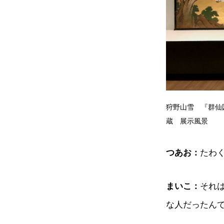
狩野山雪 『群仙
蔵 展示風景
つあお：
たわ
まいこ：
それ
な人だったん