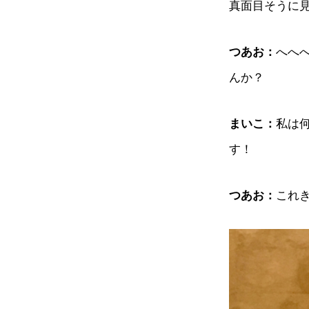
真面目そうに
つあお：
へへ
んか？
まいこ：
私は
す！
つあお：
これ