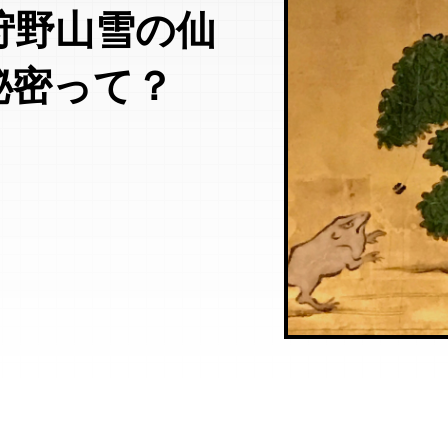
狩野山雪の仙
秘密って？