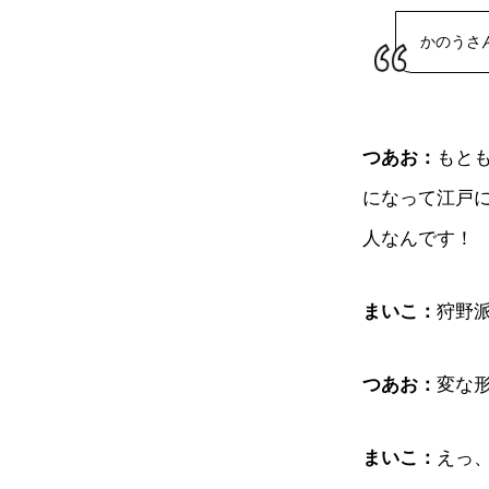
かのうさ
つあお：
もと
になって江戸
人なんです！
まいこ：
狩野
つあお：
変な
まいこ：
えっ