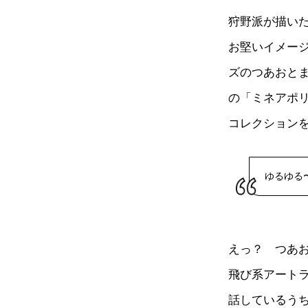
狩野派が描い
お堅いイメー
ズのつあおと
の「ミネアポ
コレクション
ゆるゆる
えっ？ つあ
飛び系アート
話しているう