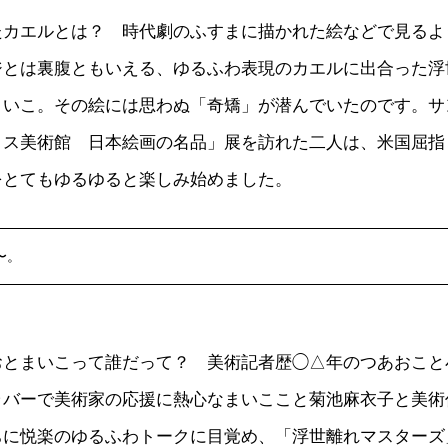
たカエルとは？ 時代劇のふすまに描かれた絵などで見るよ
ジとは裏腹ともいえる、ゆるふわ表現のカエルに出合った浮
まいこ。その絵には思わぬ「奇矯」が潜んでいたのです。サ
リス美術館 日本絵画の名品」展を訪れた二人は、米国屈指
をとてもゆるゆると楽しみ始めました。
〜。
おとまいこって誰だって？ 美術記者歴◯△年のつあおこと
ラバーで美術家の応援に熱心なまいここと菊池麻衣子と美術
ちに悦楽のゆるふわトークに目覚め、「浮世離れマスターズ