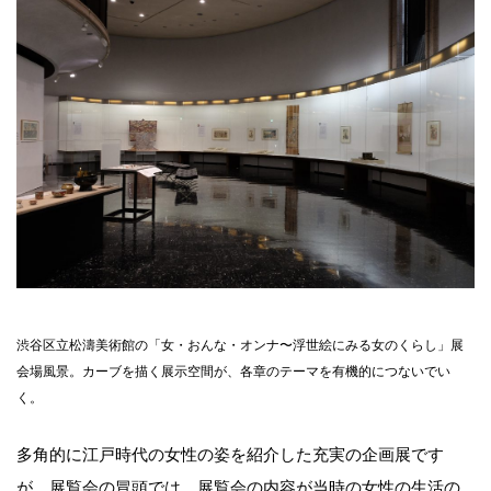
渋谷区立松濤美術館の「女・おんな・オンナ〜浮世絵にみる女のくらし」展
会場風景。カーブを描く展示空間が、各章のテーマを有機的につないでい
く。
多角的に江戸時代の女性の姿を紹介した充実の企画展です
が、展覧会の冒頭では、展覧会の内容が当時の女性の生活の