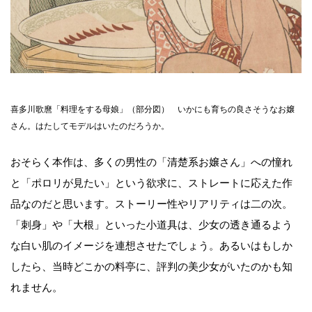
喜多川歌麿「料理をする母娘」（部分図） いかにも育ちの良さそうなお嬢
さん。はたしてモデルはいたのだろうか。
おそらく本作は、多くの男性の「清楚系お嬢さん」への憧れ
と「ポロリが見たい」という欲求に、ストレートに応えた作
品なのだと思います。ストーリー性やリアリティは二の次。
「刺身」や「大根」といった小道具は、少女の透き通るよう
な白い肌のイメージを連想させたでしょう。あるいはもしか
したら、当時どこかの料亭に、評判の美少女がいたのかも知
れません。