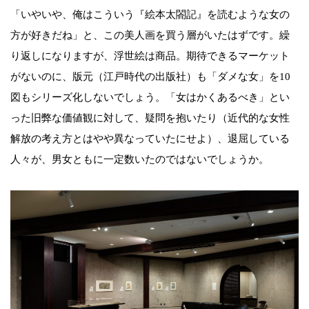
「いやいや、俺はこういう『絵本太閤記』を読むような女の
方が好きだね」と、この美人画を買う層がいたはずです。繰
り返しになりますが、浮世絵は商品。期待できるマーケット
がないのに、版元（江戸時代の出版社）も「ダメな女」を10
図もシリーズ化しないでしょう。「女はかくあるべき」とい
った旧弊な価値観に対して、疑問を抱いたり（近代的な女性
解放の考え方とはやや異なっていたにせよ）、退屈している
人々が、男女ともに一定数いたのではないでしょうか。