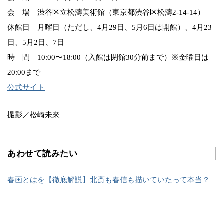
会 場 渋谷区立松濤美術館（東京都渋谷区松濤2-14-14）
休館日 月曜日（ただし、4月29日、5月6日は開館）、4月23
日、5月2日、7日
時 間 10:00〜18:00（入館は閉館30分前まで）※金曜日は
20:00まで
公式サイト
撮影／松崎未來
あわせて読みたい
春画とはを【徹底解説】北斎も春信も描いていたって本当？