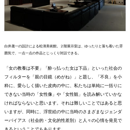
白井晟一の設計による松濤美術館。２階展示室は、ゆったりと落ち着いた雰
囲気で、一点一点の作品とじっくり対話できる。
「女の教養は不要」「酔っ払った女は下品」といった社会の
フィルターを「親の目鏡（めがね）」と題し、「不良」を小
粋に、愛らしく描いた皮肉の中に、私たちは単純に一括りに
できない当時の「女性像」や「女性観」を読み解いていかな
ければならないと思います。それは難しいことではあると思
いますが、同時に、浮世絵の中に当時のさまざまなジェンダ
ーバイアス（社会的・文化的性差別）と人々の心情を発見で
きるということでもあります。