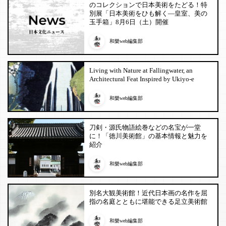
のコレクションで日本美術をたどる！特
別展「日本美術をひも解く—皇室、美の
玉手箱」8月6日（土）開催
和樂web編集部
Living with Nature at Fallingwater, an
Architectural Feat Inspired by Ukiyo-e
和樂web編集部
刀剣・源氏物語絵巻などの名宝が一堂
に！「徳川美術館」の基本情報と魅力を
紹介
和樂web編集部
別名大観美術館！近代日本画の名作を屈
指の名庭とともに堪能できる足立美術館
和樂web編集部