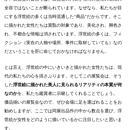
全容ではないことが断られています。なぜなら、私たちが目
にする浮世絵の多くは当時流通した“商品”だからです。そこ
に描かれた女性たちは賞翫の対象であり、美化され、脚色さ
れ、不都合な情報は消されています。浮世絵の多くは、フィ
クション（実在の人物や場所、事件に取材していても）なの
だということを肝に命じておかなければなりません。
とは言え、浮世絵の中にいきいきと描かれた女性たちは、現
代の私たちの心を揺さぶります。そしてこの展覧会は、そう
した
浮世絵に描かれた美人に見られるリアリティの本質が何
なのか
を、私たち鑑賞者に示唆してくれることでしょう。
優品揃いの展覧会なので、ぜひ会場に足を運ばれることをお
勧めしますが、ここでは同展出品作の中から数点を選び、浮
世絵が女性をどのように描いているかに注目したいと思いま
す。