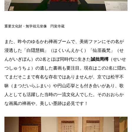
重要文化財・無学祖元坐像 円覚寺蔵
また、昨今のゆるかわ禅画ブームで、美術ファンにその名が
浸透した「白隠慧鶴」（はくいんえかく）「仙厓義梵」（せ
んがいぎぼん）の2名とほぼ同時代に生きた
誠拙周樗
（せいせ
つしゅうちょ）の遺した書画も要注目。現在はこの2名に隠れ
てまだそこまで有名な存在ではありませんが、京では松平不
昧（まつだいらふまい）や円山応挙とも付き合いがあり、歌
人としても活躍した当時の一流文化人でした。そのおおらか
な画風の禅画や、美しい墨跡は必見です！