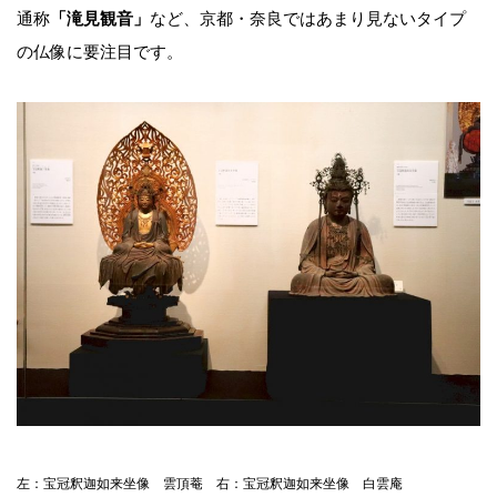
通称
「滝見観音」
など、京都・奈良ではあまり見ないタイプ
の仏像に要注目です。
左：宝冠釈迦如来坐像 雲頂菴 右：宝冠釈迦如来坐像 白雲庵