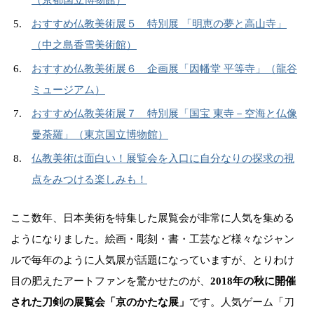
おすすめ仏教美術展５ 特別展 「明恵の夢と高山寺」
（中之島香雪美術館）
おすすめ仏教美術展６ 企画展「因幡堂 平等寺」（龍谷
ミュージアム）
おすすめ仏教美術展７ 特別展「国宝 東寺－空海と仏像
曼荼羅」（東京国立博物館）
仏教美術は面白い！展覧会を入口に自分なりの探求の視
点をみつける楽しみも！
ここ数年、日本美術を特集した展覧会が非常に人気を集める
ようになりました。絵画・彫刻・書・工芸など様々なジャン
ルで毎年のように人気展が話題になっていますが、とりわけ
目の肥えたアートファンを驚かせたのが、
2018年の秋に開催
された刀剣の展覧会「京のかたな展」
です。人気ゲーム「刀