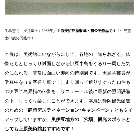
牛島憲之「夕月富士」1987年／
上原美術館新収蔵・初公開作品
です！牛島憲
之87歳の円熟作！
本展は、美術館にいながらにして、各地の「知られざる」仏
像たちとじっくり対面しながら伊豆半島をぐるり一周した気
分になれる、非常に面白い趣向の特別展です。田島学芸員が
伊豆中を（文字通り車で！）走り回って選りすぐった13件も
の伊豆半島屈指の仏像を、リニューアル後に最新の照明設備
の下、じっくり楽しむことができます。本展は静岡観光促進
のための
「静岡デスティネーション･キャンペーン」
ともタイ
アップしていますが、
奥伊豆地方の「穴場」観光スポットと
しても上原美術館おすすめです！