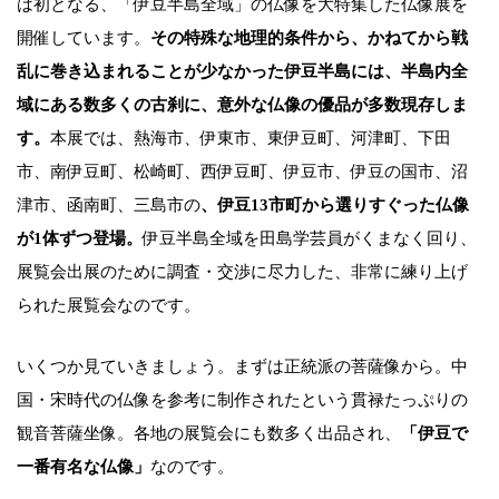
は初となる、「伊豆半島全域」の仏像を大特集した仏像展を
開催しています。
その特殊な地理的条件から、かねてから戦
乱に巻き込まれることが少なかった伊豆半島には、半島内全
域にある数多くの古刹に、意外な仏像の優品が多数現存しま
す。
本展では、熱海市、伊東市、東伊豆町、河津町、下田
市、南伊豆町、松崎町、西伊豆町、伊豆市、伊豆の国市、沼
津市、函南町、三島市の
、伊豆13市町から選りすぐった仏像
が1体ずつ登場。
伊豆半島全域を田島学芸員がくまなく回り、
展覧会出展のために調査・交渉に尽力した、非常に練り上げ
られた展覧会なのです。
いくつか見ていきましょう。まずは正統派の菩薩像から。中
国・宋時代の仏像を参考に制作されたという貫禄たっぷりの
観音菩薩坐像。各地の展覧会にも数多く出品され、
「伊豆で
一番有名な仏像」
なのです。