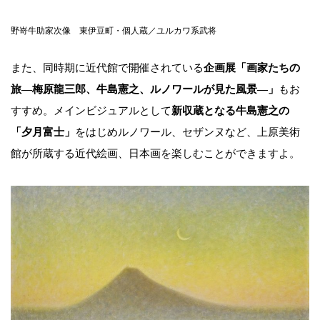
野嵜牛助家次像 東伊豆町・個人蔵／ユルカワ系武将
また、同時期に近代館で開催されている
企画展「画家たちの
旅―梅原龍三郎、牛島憲之、ルノワールが見た風景―」
もお
すすめ。メインビジュアルとして
新収蔵となる牛島憲之の
「夕月富士」
をはじめルノワール、セザンヌなど、上原美術
館が所蔵する近代絵画、日本画を楽しむことができますよ。