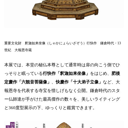
重要文化財 釈迦如来坐像（しゃかにょらいざぞう）行快作 鎌倉時代・13
世紀 大報恩寺蔵
本展では、本堂の秘仏本尊として通常時は扉の向こう側でひ
っそりと眠っている
行快作「釈迦如来坐像」
をはじめ、
肥後
定慶作「六観音菩薩像」
、
快慶作「十大弟子立像」
など、大
報恩寺を代表する寺宝を惜しげもなく公開。鎌倉時代のスタ
ー仏師達が手がけた最高傑作の数々を、美しいライティング
と360度型展示の下、ゆっくりと鑑賞できます。