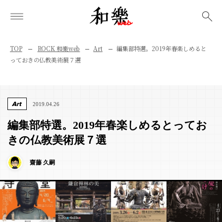
検索
TOP
ROCK 和樂web
Art
編集部特選。2019年春楽しめると
っておきの仏教美術展７選
Art
2019.04.26
編集部特選。2019年春楽しめるとってお
きの仏教美術展７選
齋藤 久嗣