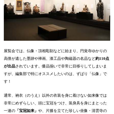
展覧会では、仏像・頂相彫刻などに始まり、円覚寺ゆかりの
高僧が遺した墨跡や禅画、漆工品や陶磁器の名品など
約110点
が出品
されています。優品揃いで非常に目移りしてしまいま
すが、編集部で特にオススメしたいのは、ずばり「仏像」で
す！
通常、衲衣（のうえ）以外の衣装を身に着けない如来像では
非常にめずらしい、頭に宝冠をつけ、装身具を身にまとった
一連の
「宝冠如来」
や、片膝を立てた珍しい坐像・清雲寺の