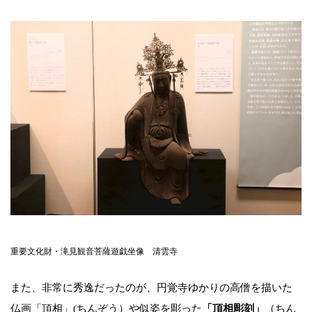
重要文化財・滝見観音菩薩遊戯坐像 清雲寺
また、非常に秀逸だったのが、円覚寺ゆかりの高僧を描いた
仏画「頂相」(ちんぞう）や似姿を彫った
「頂相彫刻」
（ちん