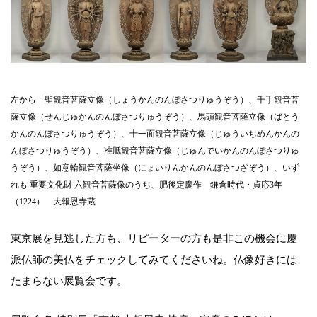
左から 聖観音菩薩立像（しょうかんのんぼさつりゅうぞう）、千手観音菩
薩立像（せんじゅかんのんぼさつりゅうぞう）、馬頭観音菩薩立像（ばとう
かんのんぼさつりゅうぞう）、十一面観音菩薩立像（じゅういちめんかんの
んぼさつりゅうぞう）、准胝観音菩薩立像（じゅんでいかんのんぼさつりゅ
うぞう）、如意輪観音菩薩坐像（にょいりんかんのんぼさつざぞう）、いず
れも 重要文化財 六観音菩薩像のうち、肥後定慶作 鎌倉時代・貞応3年
（1224） 大報恩寺蔵
東京展を見逃した方も、リピーターの方も是非この機会に慶
派仏師の美仏をチェックしてみてくださいね。仏像好きには
たまらない展覧会です。