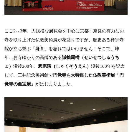
ここ2～3年、大規模な展覧会を中心に京都・奈良の有力なお
寺を取り上げた仏教美術展が花盛りですが、歴史ある禅宗寺
院が立ち並ぶ「鎌倉」を忘れてはいけません！そこで、昨
年、お寺ゆかりの高僧である
誠拙周樗（せいせつしゅうち
ょ）
没後200年、
釈宗演（しゃくそうえん）
没後100年を記念
して、三井記念美術館で
円覚寺を大特集した仏教美術展「円
覚寺の至宝展」
がはじまりました。