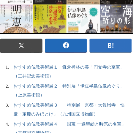
おすすめ仏教美術展１ 鎌倉禅林の美「円覚寺の至宝」
（三井記念美術館）
おすすめ仏教美術展２ 特別展「伊豆半島仏像めぐり」
（上原美術館）
おすすめ仏教美術展３ 「特別展 京都・大報恩寺 快
慶・定慶のみほとけ」（九州国立博物館）
おすすめ仏教美術展４ 「国宝 一遍聖絵と時宗の名宝」
（京都国立博物館）