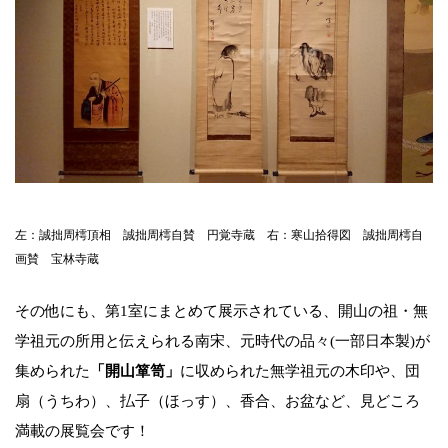
左：誠拙周樗頂相 誠拙周樗自賛 円覚寺蔵 右：寒山拾得図 誠拙周樗自
画賛 宝林寺蔵
その他にも、第1室にまとめて展示されている、開山の祖・無
学祖元の所用と伝えられる南宋、元時代の品々(一部日本製)が
集められた
「開山箪笥」
に収められた無学祖元の木印や、団
扇（うちわ）、払子（ほっす）、香合、お盆など、見どころ
満載の展覧会です！