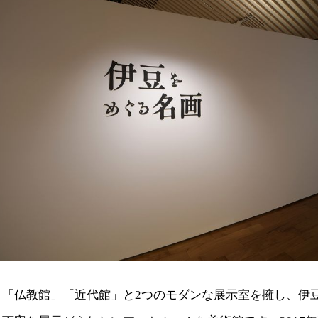
、「仏教館」「近代館」と2つのモダンな展示室を擁し、伊