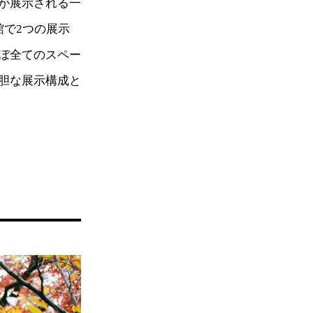
が展示される一
館で2つの展示
ぼ全てのスペー
胆な展示構成と