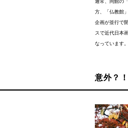
通常、同館の
方、「仏教館
企画が並行で
スで近代日本
なっています
意外？