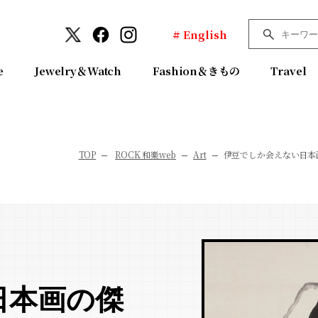
# English
e
Jewelry＆Watch
Fashion＆きもの
Travel
TOP
ROCK 和樂web
Art
伊豆でしか会えない日本
日本画の傑