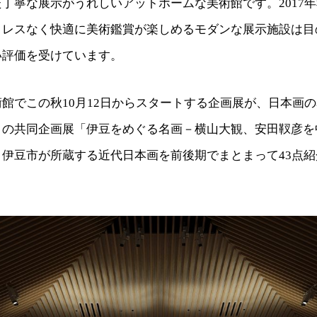
丁寧な展示がうれしいアットホームな美術館です。2017
トレスなく快適に美術鑑賞が楽しめるモダンな展示施設は目
い評価を受けています。
館でこの秋10月12日からスタートする企画展が、日本画
との共同企画展「伊豆をめぐる名画－横山大観、安田靫彦を
、伊豆市が所蔵する近代日本画を前後期でまとまって43点