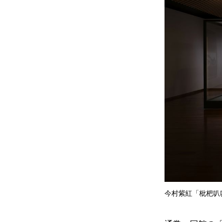
今村紫紅「枇杷叭