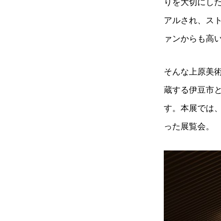
りを大切にした
アルされ、ス
ァンからも高
そんな上原美術
蔵する伊豆市
す。本展では
った展覧会。