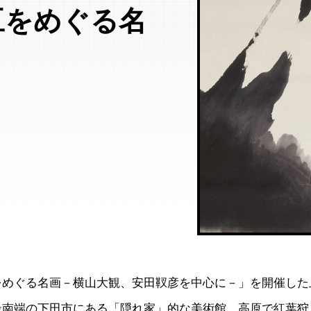
豆をめぐる名
をめぐる名画－横山大観、安田靫彦を中心に－」を開催した
最南端の下田市にある「隠れ家」的な美術館。高原で紅葉狩