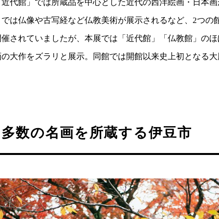
「近代館」では所蔵品を中心とした近代の西洋絵画・日本画
」では仏像や古写経など仏教美術が展示されるなど、2つの
開催されていましたが、本展では「近代館」「仏教館」のほ
画の大作をズラリと展示。同館では開館以来史上初となる大
。
！多数の名画を所蔵する伊豆市