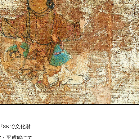
て『8Kで文化財
館・平成館にて