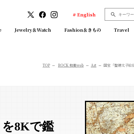
# English
e
Jewelry＆Watch
Fashion＆きもの
Travel
TOP
ROCK 和樂web
Art
国宝「聖徳太子絵
を8Kで鑑