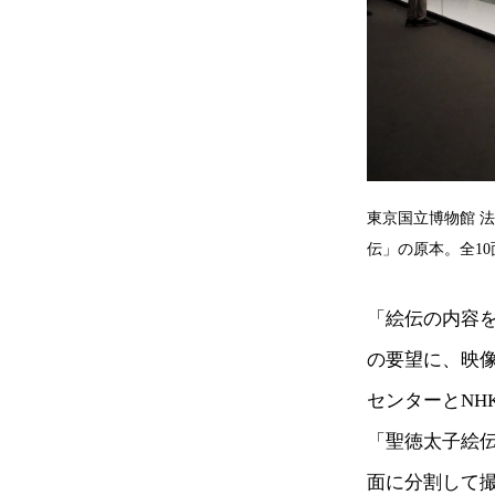
東京国立博物館 法
伝」の原本。全1
「絵伝の内容
の要望に、映
センターとNH
「聖徳太子絵伝
面に分割して撮