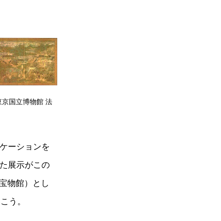
東京国立博物館 法
リケーションを
った展示がこの
寺宝物館）とし
いこう。