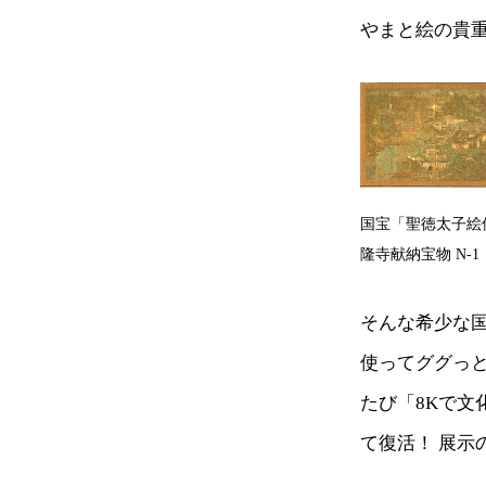
やまと絵の貴
国宝「聖徳太子絵伝
隆寺献納宝物 N-1
そんな希少な国
使ってググっと
たび「8Kで文
て復活！ 展