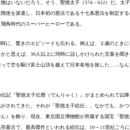
物はいないだろう。そう、聖徳太子（574－622）だ。太
遣隋使を派遣し、日本初の憲法である十七条憲法を制定する
、飛鳥時代のスーパーヒーローである。
同時に、驚きのエピソードも伝わる。例えば、２歳のときに
たかと思えば、30人以上に同時に話しかけられた言葉を聞
乗って空を駆け富士山頂を越えて日本各地を旅した……なん
子の伝記『聖徳太子伝暦（でんりゃく）』がまとめられて以
化がされてきた。それが「聖徳太子絵伝」。なかでも、かつ
でん）を飾り、現在、東京国立博物館が所蔵する国宝「聖徳
存最古で、最高傑作といわれる絵伝は、10～11世紀ごろ