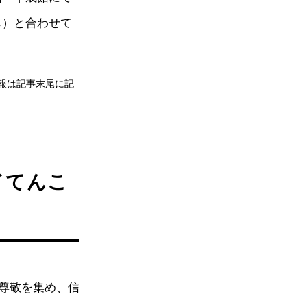
じ）と合わせて
情報は記事末尾に記
ドてんこ
尊敬を集め、信