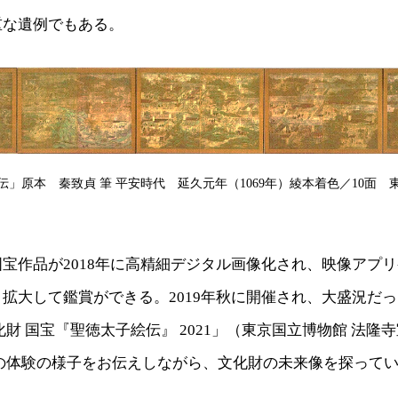
重な遺例でもある。
」原本 秦致貞 筆 平安時代 延久元年（1069年）綾本着色／10面 
宝作品が2018年に高精細デジタル画像化され、映像アプ
拡大して鑑賞ができる。2019年秋に開催され、大盛況だ
化財 国宝『聖徳太子絵伝』 2021」（東京国立博物館 法隆
示の体験の様子をお伝えしながら、文化財の未来像を探って