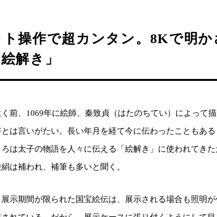
ット操作で超カンタン。8Kで明か
「絵解き」
く前、1069年に絵師、秦致貞（はたのちてい）によって
好とは言いがたい。長い年月を経て今に伝わったこともある
ころは太子の物語を人々に伝える「絵解き」に使われてきた
綾絹は補われ、補筆も多いと聞く。
ら展示期間が限られた国宝絵伝は、展示される場合も照明が