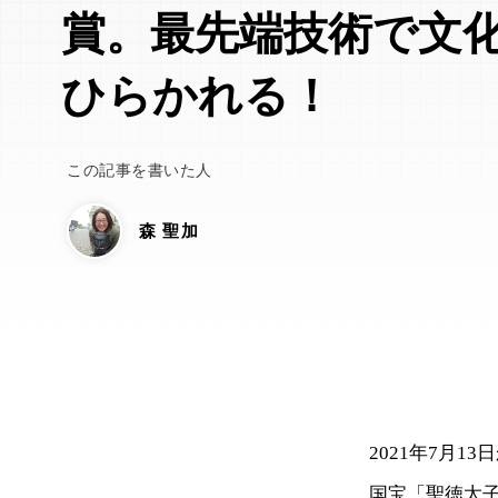
賞。最先端技術で文
ひらかれる！
この記事を書いた人
森 聖加
2021年7月
国宝「聖徳太子