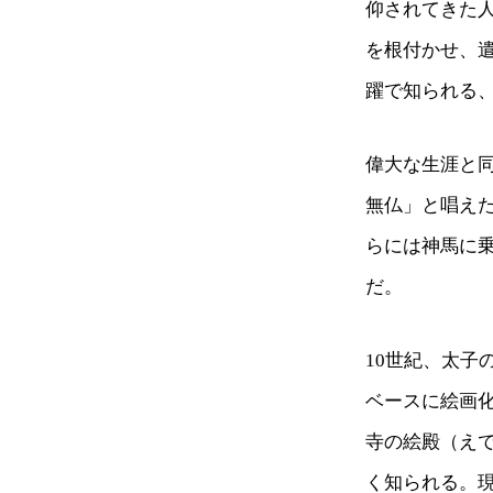
仰されてきた人
を根付かせ、
躍で知られる
偉大な生涯と
無仏」と唱え
らには神馬に
だ。
10世紀、太
ベースに絵画
寺の絵殿（え
く知られる。現