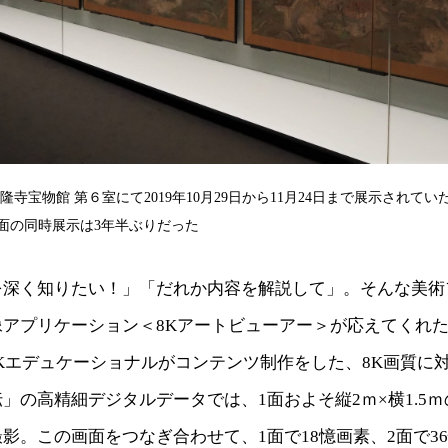
隆寺宝物館 第６室にて2019年10月29日から11月24日まで展示されて
0面の同時展示は3年半ぶりだった
を深く知りたい！」「だれか内容を解説して」。そんな美術
像アプリケーション＜8Kアートビューアー＞が応えてくれ
Kエデュケーショナルがコンテンツ制作をした、8K画質に
」の高精細デジタルデータでは、1面およそ縦2ｍ×横1.5ｍ
影。この画面をつなぎ合わせて、1面で18憶画素、2面で3