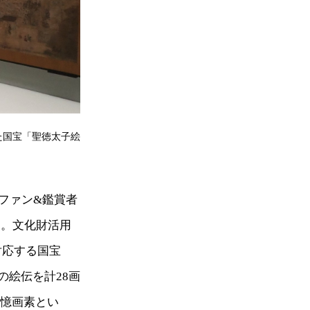
いた国宝「聖徳太子絵
ファン&鑑賞者
た。文化財活用
対応する国宝
の絵伝を計28画
6憶画素とい