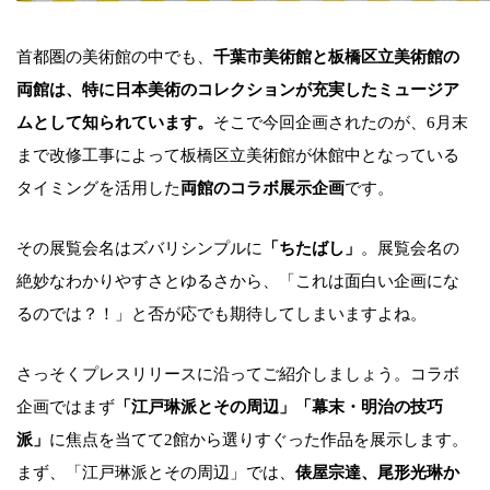
首都圏の美術館の中でも、
千葉市美術館と板橋区立美術館の
両館は、特に日本美術のコレクションが充実したミュージア
ムとして知られています。
そこで今回企画されたのが、6月末
まで改修工事によって板橋区立美術館が休館中となっている
タイミングを活用した
両館のコラボ展示企画
です。
その展覧会名はズバリシンプルに
「ちたばし」
。展覧会名の
絶妙なわかりやすさとゆるさから、「これは面白い企画にな
るのでは？！」と否が応でも期待してしまいますよね。
さっそくプレスリリースに沿ってご紹介しましょう。コラボ
企画ではまず
「江戸琳派とその周辺」「幕末・明治の技巧
派」
に焦点を当てて2館から選りすぐった作品を展示します。
まず、「江戸琳派とその周辺」では、
俵屋宗達、尾形光琳か