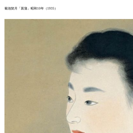
菊池契月「菖蒲」昭和10年（1935）