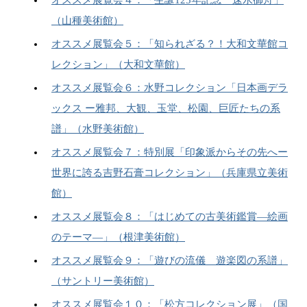
（山種美術館）
オススメ展覧会５：「知られざる？！大和文華館コ
レクション」（大和文華館）
オススメ展覧会６：水野コレクション「日本画デラ
ックス ー雅邦、大観、玉堂、松園、巨匠たちの系
譜」（水野美術館）
オススメ展覧会７：特別展「印象派からその先へー
世界に誇る吉野石膏コレクション」（兵庫県立美術
館）
オススメ展覧会８：「はじめての古美術鑑賞―絵画
のテーマ―」（根津美術館）
オススメ展覧会９：「遊びの流儀 遊楽図の系譜」
（サントリー美術館）
オススメ展覧会１０：「松方コレクション展」（国