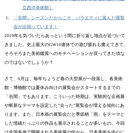
立西洋美術館）
「谷間」シーズンだからこそ、バラエティに富んだ展覧
会が出揃っています！
2019年も気づいたらあっという間に折り返し地点が近づいて
きました。史上最大のGW10連休での遊び疲れも癒えてきて、
そろそろまた美術鑑賞へのモチベーションが戻ってきた頃な
のではないでしょうか？
さて、6月は、毎年ちょうど春の大型展が一段落し、各美術
館・博物館では夏休み向けの展覧会がスタートするまでの
「合間」でもあります。こういった時期は、実験的な企画展
や斬新なテーマを設定した”尖った”展覧会が増える傾向にあ
ります。また、日本画の展覧会だと季節柄「雨」をテーマと
した情緒たっぷりの作品も展示されることが多いもの。今回
は全国各地で開催される美術展の中から、日本美術を中心に