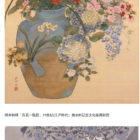
岡本秋暉「百花一瓶図」19世紀(江戸時代）摘水軒記念文化振興財団