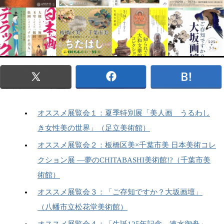
オススメ展覧会１：夏季特別展「美人画 うるわし
き女性美の世界」（足立美術館）
オススメ展覧会２：板橋区美×千葉市美 日本美術コレ
クション展 ―夢のCHITABASHI美術館!?（千葉市美
術館）
オススメ展覧会３：「ご存知ですか？大坂画壇」
（八幡市立松花堂美術館）
オススメ展覧会４：「生誕125年記念 速水御舟」