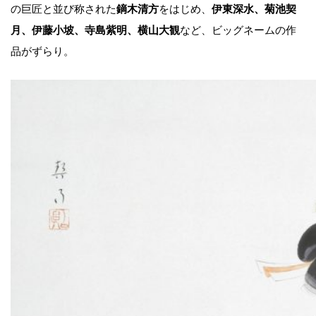
の巨匠と並び称された
鏑木清方
をはじめ、
伊東深水、菊池契
月、伊藤小坡、寺島紫明、横山大観
など、ビッグネームの作
品がずらり。