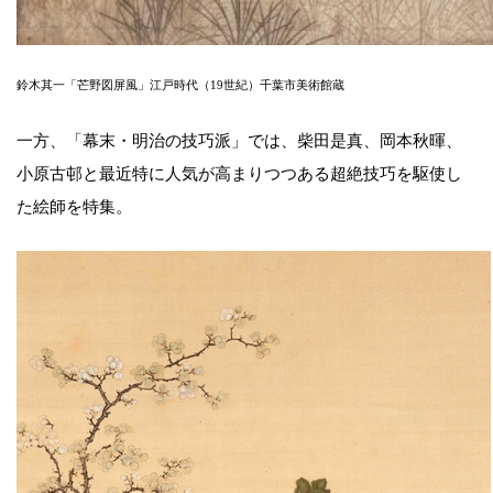
鈴木其一「芒野図屏風」江戸時代（19世紀）千葉市美術館蔵
一方、「幕末・明治の技巧派」では、柴田是真、岡本秋暉、
小原古邨と最近特に人気が高まりつつある超絶技巧を駆使し
た絵師を特集。