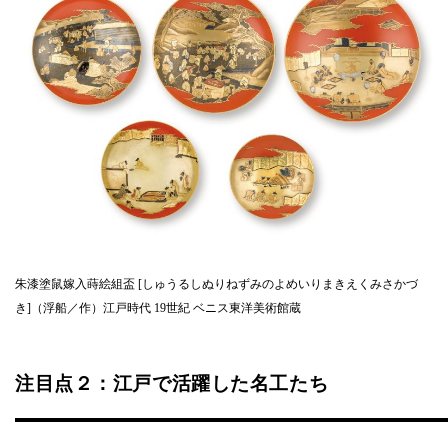
朱漆塗鼠嫁入蒔絵組盃 [しゅうるしぬりねずみのよめいりまきえくみさかづ
き]（浮船／作）江戸時代 19世紀 ベニス東洋美術館蔵
注目点２：江戸で活躍した名工たち