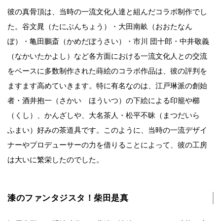
彼の真骨頂は、当時の一流文化人達と組んだコラボ制作でし
た。谷文晁（たにぶんちょう）・大田南畝（おおたなん
ぽ）・亀田鵬斎（かめだぼうさい）・市川 団十郎・中井敬義
（なかいたかよし）など各方面における一流文化人との交流
をベースに多数制作された蒔絵のコラボ作品は、彼の評判を
ますます高めていきます。特に有名なのは、江戸琳派の創始
者・酒井抱一（さかい ほういつ）の下絵による印籠や櫛
（くし）、かんざしや、大名茶人・松平不昧（まつだいら
ふまい）好みの茶道具です。このように、当時の一流デザイ
ナーやプロデューサーの力を借りることによって、彼の工房
は大いに繁栄したのでした。
漆のファンタジスタ！柴田是真