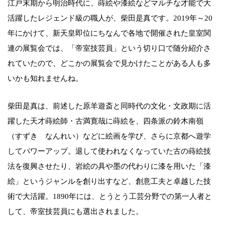
江戸末期から明治時代に、蒔絵や漆絵などマルチな才能で大
活躍したレジェンド級の職人が、柴田是真です。2019年～20
年にかけて、新天皇即位にちなんで各地で開催された皇室関
連の展覧会では、「帝室技芸員」という切り口で随分紹介さ
れていたので、どこかの展覧会で見かけたことがある人も多
いかも知れませんね。
柴田是真は、前述した原羊遊斎と同時代の文化・文政期に活
躍した天才蒔絵師・古満寛哉に蒔絵を、四条派の鈴木南嶺
（すずき なんれい）などに絵画を学び、さらに京都へ遊学
してパワーアップ。退して使われなくなっていた古の蒔絵技
法を復興させたり、岩絵の具や墨の代わりに漆を用いた「漆
絵」というジャンルを創り出すなど、創意工夫と卓越した技
術で大活躍。1890年には、とうとう工芸分野での第一人者と
して、帝室技芸員にも選出されました。