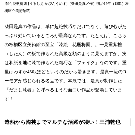
漆絵 花瓶梅図 [うるしえ かびんうめず]（柴田是真／作）明治14年（1881）板
橋区立美術館蔵
柴田是真の作品は、単に超絶技巧なだけでなく、遊び心がた
っぷり効いているところが最高なんです。たとえば、こちら
の板橋区立美術館の至宝「漆絵 花瓶梅図」。一見重紫檀
（したん）の板で作られた高級な額のように見えますが、実
は和紙を地に漆で作られた精巧な「フェイク」なのです。重
量はわずか450gほどというのだから驚きます。是真一流のユ
ーモアが感じられる名品です。本展では、是真が制作した
「だまし漆器」と呼べるような面白い作品が登場していま
す！
造船から陶芸までマルチな活躍が凄い！三浦乾也