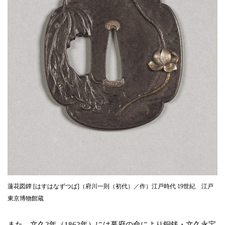
蓮花図鐔 [はすはなずつば]（府川一則（初代）／作）江戸時代 19世紀 江戸
東京博物館蔵
また、文久2年（1862年）には幕府の命により銅銭・文久永宝