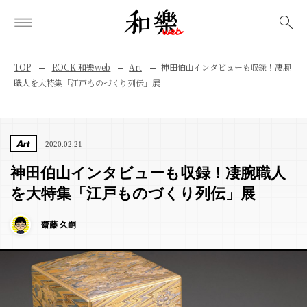
検索
TOP
ROCK 和樂web
Art
神田伯山インタビューも収録！凄腕
職人を大特集「江戸ものづくり列伝」展
Art
2020.02.21
神田伯山インタビューも収録！凄腕職人
を大特集「江戸ものづくり列伝」展
齋藤 久嗣