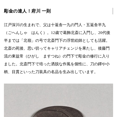
彫金の達人！府川 一則
江戸深川の生まれで、父は十返舎一九の門人・五返舎半九
（ごへんしゃ はんく）。12歳で葛飾北斎に入門し、20代後
半までは「北嶺」の号で北斎門下の浮世絵師としても活躍。
北斎の死後、思い切ってキャリアチェンジを果たし、後藤門
流の東益常（ひがし ますつね）の門下で彫金の修行に入り
ました。北斎門下で培った洒脱な作風を個性に、刀の鐔や小
柄、目貫といった刀装具の名品を生み出しています。