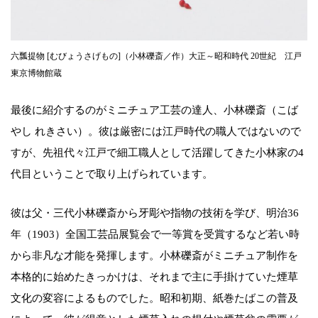
六瓢提物 [むびょうさげもの]（小林礫斎／作）大正～昭和時代 20世紀 江戸
東京博物館蔵
最後に紹介するのがミニチュア工芸の達人、小林礫斎（こば
やし れきさい）。彼は厳密には江戸時代の職人ではないので
すが、先祖代々江戸で細工職人として活躍してきた小林家の4
代目ということで取り上げられています。
彼は父・三代小林礫斎から牙彫や指物の技術を学び、明治36
年（1903）全国工芸品展覧会で一等賞を受賞するなど若い時
から非凡な才能を発揮します。小林礫斎がミニチュア制作を
本格的に始めたきっかけは、それまで主に手掛けていた煙草
文化の変容によるものでした。昭和初期、紙巻たばこの普及