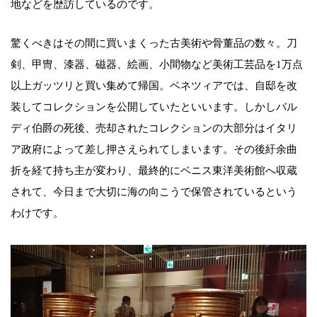
地などを歴訪しているのです。
驚くべきはその間に買いまくった古美術や骨董品の数々。刀
剣、甲冑、漆器、磁器、絵画、小間物など美術工芸品を1万点
以上ガッツリと買い集めて帰国。ベネツィアでは、自邸を改
装してコレクションを公開していたといいます。しかしバル
ディ伯爵の死後、売却されたコレクションの大部分はイタリ
ア政府によって差し押さえられてしまいます。その後紆余曲
折を経て持ち主が変わり、最終的にベニス東洋美術館へ収蔵
されて、今日まで大切に海の向こうで保管されているという
わけです。