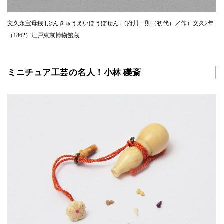
文久永宝母銭 [ぶんきゅうえいほうぼせん]（府川一則（初代）／作）文久2年
（1862）江戸東京博物館蔵
ミニチュア工芸の名人！小林 礫斎