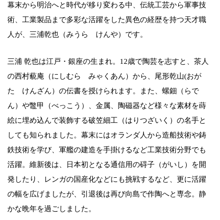
幕末から明治へと時代が移り変わる中、伝統工芸から軍事技
術、工業製品まで多彩な活躍をした異色の経歴を持つ天才職
人が、三浦乾也（みうら けんや）です。
三浦 乾也は江戸・銀座の生まれ。12歳で陶芸を志すと、茶人
の西村藐庵（にしむら みゃくあん）から、尾形乾山(おが
た けんざん）の伝書を授けられます。また、螺鈿（らで
ん）や鼈甲（べっこう）、金属、陶磁器など様々な素材を蒔
絵に埋め込んで装飾する破笠細工（はりつざいく）の名手と
しても知られました。幕末にはオランダ人から造船技術や鋳
鉄技術を学び、軍艦の建造を手掛けるなど工業技術分野でも
活躍。維新後は、日本初となる通信用の碍子（がいし）を開
発したり、レンガの国産化などにも挑戦するなど、更に活躍
の幅を広げましたが、引退後は再び向島で作陶へと専念。静
かな晩年を過ごしました。