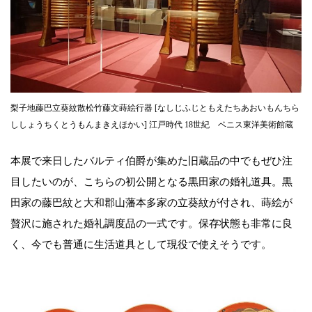
梨子地藤巴立葵紋散松竹藤文蒔絵行器 [なしじふじともえたちあおいもんちら
ししょうちくとうもんまきえほかい] 江戸時代 18世紀 ベニス東洋美術館蔵
本展で来日したバルティ伯爵が集めた旧蔵品の中でもぜひ注
目したいのが、こちらの初公開となる黒田家の婚礼道具。黒
田家の藤巴紋と大和郡山藩本多家の立葵紋が付され、蒔絵が
贅沢に施された婚礼調度品の一式です。保存状態も非常に良
く、今でも普通に生活道具として現役で使えそうです。