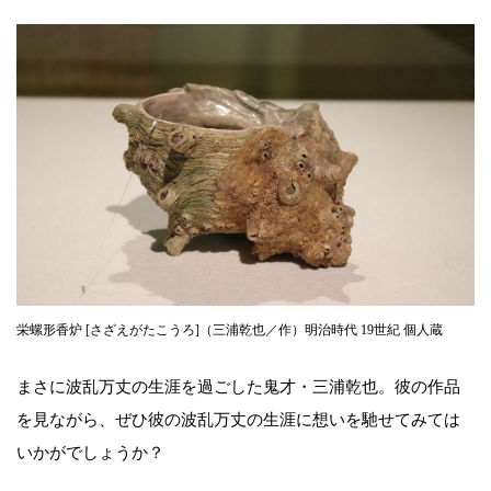
栄螺形香炉 [さざえがたこうろ]（三浦乾也／作）明治時代 19世紀 個人蔵
まさに波乱万丈の生涯を過ごした鬼才・三浦乾也。彼の作品
を見ながら、ぜひ彼の波乱万丈の生涯に想いを馳せてみては
いかがでしょうか？