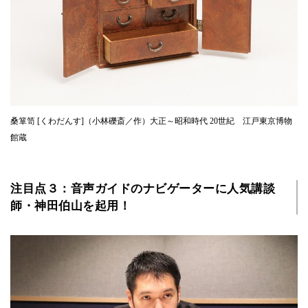
桑箪笥 [くわだんす]（小林礫斎／作）大正～昭和時代 20世紀 江戸東京博物
館蔵
注目点３：音声ガイドのナビゲーターに人気講談
師・神田伯山を起用！