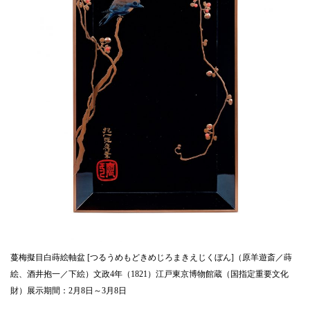
蔓梅擬目白蒔絵軸盆 [つるうめもどきめじろまきえじくぼん]（原羊遊斎／蒔
絵、酒井抱一／下絵）文政4年（1821）江戸東京博物館蔵（国指定重要文化
財）展示期間：2月8日～3月8日