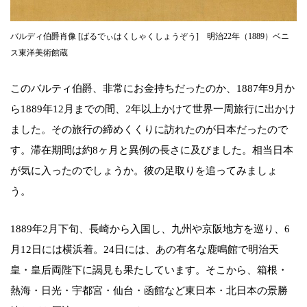
バルディ伯爵肖像 [ばるでぃはくしゃくしょうぞう] 明治22年（1889）ベニ
ス東洋美術館蔵
このバルティ伯爵、非常にお金持ちだったのか、1887年9月か
ら1889年12月までの間、2年以上かけて世界一周旅行に出かけ
ました。その旅行の締めくくりに訪れたのが日本だったので
す。滞在期間は約8ヶ月と異例の長さに及びました。相当日本
が気に入ったのでしょうか。彼の足取りを追ってみましょ
う。
1889年2月下旬、長崎から入国し、九州や京阪地方を巡り、6
月12日には横浜着。24日には、あの有名な鹿鳴館で明治天
皇・皇后両陛下に謁見も果たしています。そこから、箱根・
熱海・日光・宇都宮・仙台・函館など東日本・北日本の景勝