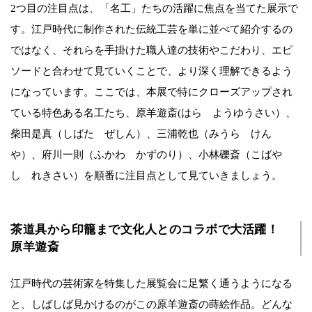
2つ目の注目点は、「名工」たちの活躍に焦点を当てた展示で
す。江戸時代に制作された伝統工芸を単に並べて紹介するの
ではなく、それらを手掛けた職人達の技術やこだわり、エピ
ソードと合わせて見ていくことで、より深く理解できるよう
になっています。ここでは、本展で特にクローズアップされ
ている特色ある名工たち、原羊遊斎(はら ようゆうさい）、
柴田是真（しばた ぜしん）、三浦乾也（みうら けん
や）、府川一則（ふかわ かずのり）、小林礫斎（こばや
し れきさい）を順番に注目点として見ていきましょう。
茶道具から印籠まで文化人とのコラボで大活躍！
原羊遊斎
江戸時代の芸術家を特集した展覧会に足繁く通うようになる
と、しばしば見かけるのがこの原羊遊斎の蒔絵作品。どんな