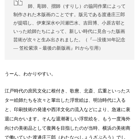
師、彫師、摺師（すりし）の協同作業によって
制作された木版画のことです。版元である渡邊庄三郎
が提唱し、伊東深水や川瀬巴水、吉田博、小原古邨と
いった絵師たちによって、新しい時代に見合った版画
芸術が次々と生み出されました。（『―没後30年記念
― 笠松紫浪－最後の新版画』P1から引用）
うーん、わかりやすい。
江戸時代の庶民文化に根付き、歌麿、北斎、広重といったス
ター絵師たちを次々と輩出した浮世絵は、明治時代に入る
と、印刷技術の発達や西洋文化の流入などにより、急速に衰
退に向かいます。そんな退潮著しい浮世絵を、もう一度海外
向けの美術品として復興を目指したのが当時、横浜の美術商
で働いていた渡邊庄三郎（わたなべしょうざぶろう）でし