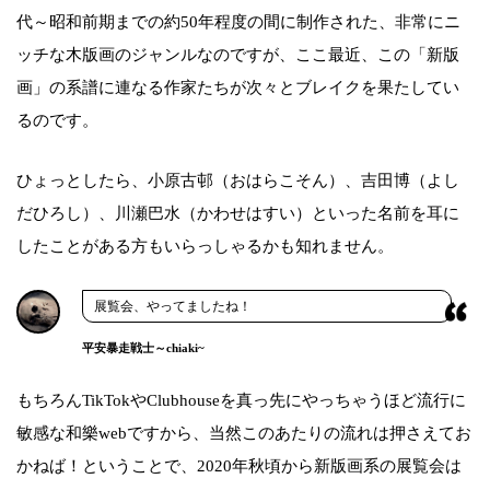
代～昭和前期までの約50年程度の間に制作された、非常にニ
ッチな木版画のジャンルなのですが、ここ最近、この「新版
画」の系譜に連なる作家たちが次々とブレイクを果たしてい
るのです。
ひょっとしたら、小原古邨（おはらこそん）、吉田博（よし
だひろし）、川瀬巴水（かわせはすい）といった名前を耳に
したことがある方もいらっしゃるかも知れません。
展覧会、やってましたね！
平安暴走戦士～chiaki~
もちろんTikTokやClubhouseを真っ先にやっちゃうほど流行に
敏感な和樂webですから、当然このあたりの流れは押さえてお
かねば！ということで、2020年秋頃から新版画系の展覧会は