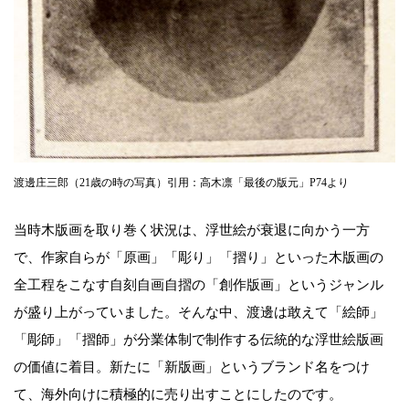
渡邊庄三郎（21歳の時の写真）引用：高木凛「最後の版元」P74より
当時木版画を取り巻く状況は、浮世絵が衰退に向かう一方
で、作家自らが「原画」「彫り」「摺り」といった木版画の
全工程をこなす自刻自画自摺の「創作版画」というジャンル
が盛り上がっていました。そんな中、渡邊は敢えて「絵師」
「彫師」「摺師」が分業体制で制作する伝統的な浮世絵版画
の価値に着目。新たに「新版画」というブランド名をつけ
て、海外向けに積極的に売り出すことにしたのです。