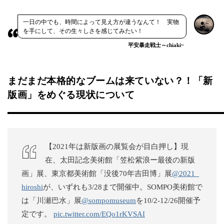
一日の中でも、時間によって見え方が違うなんて！ 実物
を手にして、その生々しさを感じてみたい！
平安暴走戦士～chiaki~
まだまだ本格的なブームは来ていない？！「新
版画」をめぐる現状について
【2021年は新版画の展覧会が目白押し】現
在、太田記念美術館「笠松紫浪ー最後の新版
画」展、東京都美術館「没後70年吉田博」展
@2021_
hiroshi
が、いずれも3/28まで開催中。SOMPO美術館で
は「川瀬巴水」展
@sompomuseum
を10/2-12/26開催予
定です。
pic.twitter.com/EQo1rKVSAI