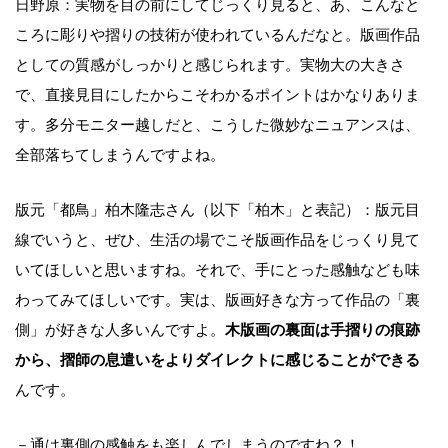
日野原：実物を目の前にしてじっくり見ると、あ、こんなと
ころに彫りや摺りの技術が使われているんだなと。版画作品
としての質感がしっかりと感じられます。実物大の大きさ
で、直接見目にしたからこそわかるポイントはかなりありま
す。多分モニター越しだと、こうした微妙なニュアンスは、
全部落ちてしまうんですよね。
版元「都鳥」柏木隆志さん（以下「柏木」と表記）：版元目
線でいうと、ぜひ、生活の場でこそ版画作品をじっくり見て
いてほしいと思いますね。それで、手にとった感触なども味
わってみてほしいです。実は、版画好きな方って作品の「裏
側」が好きな人多いんですよ。
木版画の裏面は手摺りの痕跡
から、摺師の息遣いをよりダイレクトに感じることができる
んです。
－通は裏側の感触をも楽しんでしまうのですね？！