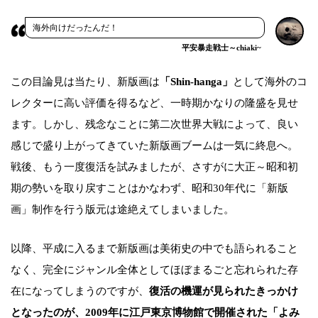
海外向けだったんだ！
平安暴走戦士～chiaki~
この目論見は当たり、新版画は
「Shin-hanga」
として海外のコ
レクターに高い評価を得るなど、一時期かなりの隆盛を見せ
ます。しかし、残念なことに第二次世界大戦によって、良い
感じで盛り上がってきていた新版画ブームは一気に終息へ。
戦後、もう一度復活を試みましたが、さすがに大正～昭和初
期の勢いを取り戻すことはかなわず、昭和30年代に「新版
画」制作を行う版元は途絶えてしまいました。
以降、平成に入るまで新版画は美術史の中でも語られること
なく、完全にジャンル全体としてほぼまるごと忘れられた存
在になってしまうのですが、
復活の機運が見られたきっかけ
となったのが、2009年に江戸東京博物館で開催された「よみ