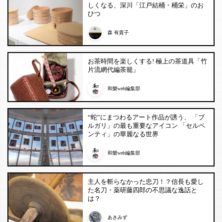
しくなる、深川「江戸結桶・桶栄」のお
ひつ
森 有貴子
お茶時間を楽しくする! 極上の茶道具「竹
片流網代編茶籠」
和樂web編集部
“蛇”にまつわるアート作品が誘う、 「ブ
ルガリ」の最も重要なアイコン 「セルペ
ンティ」の華麗なる世界
和樂web編集部
主人を斬らなかった忠刀！？信長も愛し
た名刀・薬研藤四郎の不思議な逸話と
は？
あきみず