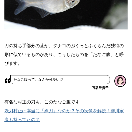
刀の持ち手部分の茎が、タナゴのぷくっとふくらんだ独特の
形に似ているものがあり、こうしたものを「たなご腹」と呼
びます。
たなご腹って、なんか可愛い♡
瓦谷登貴子
有名な村正の刀も、このたなご腹です。
妖刀村正は本当に「妖刀」なのか？その実像を解説！徳川家
康も持ってたの？