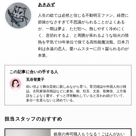
あきみず
人生の総ては必然と信じる不動明王ファン。経歴に
節操がなさすぎて不思議がられることがよくある
が、一期は夢よ、ただ狂へ。熱しやすく冷めにく
く、息切れするよ、と周囲が呆れるような劫火の情
熱を平気で10年単位で保てる高性能魔法瓶。日本刀
剣は永遠の恋人。愛ハムスターに日々齧られるのが
本業。
この記事に合いの手する人
瓦谷登貴子
幼い頃より舞台芸術に親しみながら育つ。育児雑誌や外国人向け雑
誌、古民家保存雑誌などに参加。能、狂言、文楽、歌舞伎、上方落
語をこよなく愛す。ずっと浮世離れしていると言われ続けていて、
多分一生直らないと諦めている。
担当スタッフのおすすめ
銀座の寿司職人もうなる！ごはんがおい