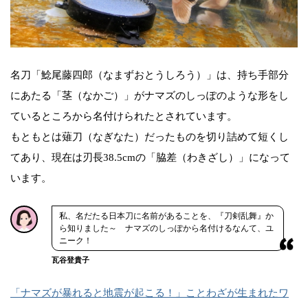
名刀「鯰尾藤四郎（なまずおとうしろう）」は、持ち手部分
にあたる「茎（なかご）」がナマズのしっぽのような形をし
ているところから名付けられたとされています。
もともとは薙刀（なぎなた）だったものを切り詰めて短くし
てあり、現在は刃長38.5cmの「脇差（わきざし）」になって
います。
私、名だたる日本刀に名前があることを、『刀剣乱舞』か
ら知りました～ ナマズのしっぽから名付けるなんて、ユ
ニーク！
瓦谷登貴子
「ナマズが暴れると地震が起こる！」ことわざが生まれたワ