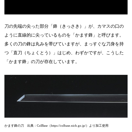
刀の先端の尖った部分「鋒（きっさき）」が、カマスの口の
ように直線的に尖っているものを「かます鋒」と呼びます。
多くの刀の鋒は丸みを帯びていますが、まっすぐな刀身を持
つ「直刀（ちょくとう）」はじめ、わずかですが、こうした
「かます鋒」の刀が存在しています。
かます鋒の刀 出典：ColBase（https://colbase.nich.go.jp/）より加工使用