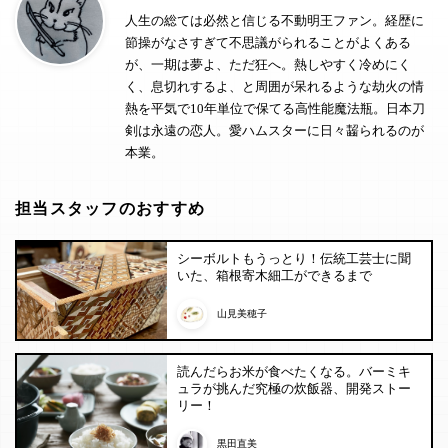
人生の総ては必然と信じる不動明王ファン。経歴に
節操がなさすぎて不思議がられることがよくある
が、一期は夢よ、ただ狂へ。熱しやすく冷めにく
く、息切れするよ、と周囲が呆れるような劫火の情
熱を平気で10年単位で保てる高性能魔法瓶。日本刀
剣は永遠の恋人。愛ハムスターに日々齧られるのが
本業。
担当スタッフのおすすめ
シーボルトもうっとり！伝統工芸士に聞
いた、箱根寄木細工ができるまで
山見美穂子
読んだらお米が食べたくなる。バーミキ
ュラが挑んだ究極の炊飯器、開発ストー
リー！
黒田直美