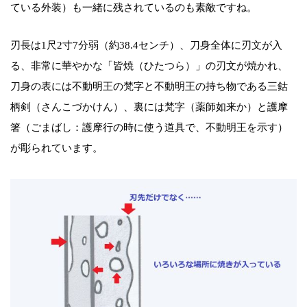
ている外装）も一緒に残されているのも素敵ですね。
刃長は1尺2寸7分弱（約38.4センチ）、刀身全体に刃文が入
る、非常に華やかな「皆焼（ひたつら）」の刃文が焼かれ、
刀身の表には不動明王の梵字と不動明王の持ち物である三鈷
柄剣（さんこづかけん）、裏には梵字（薬師如来か）と護摩
箸（ごまばし：護摩行の時に使う道具で、不動明王を示す）
が彫られています。