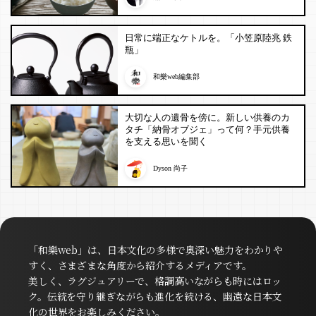
日常に端正なケトルを。「小笠原陸兆 鉄
瓶」
和樂web編集部
大切な人の遺骨を傍に。新しい供養のカ
タチ「納骨オブジェ」って何？手元供養
を支える思いを聞く
Dyson 尚子
「和樂web」は、日本文化の多様で奥深い魅力をわかりや
すく、さまざまな角度から紹介するメディアです。
美しく、ラグジュアリーで、格調高いながらも時にはロッ
ク。伝統を守り継ぎながらも進化を続ける、幽遠な日本文
化の世界をお楽しみください。