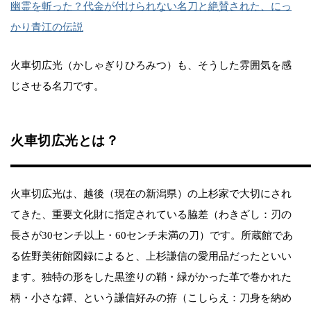
幽霊を斬った？代金が付けられない名刀と絶賛された、にっ
かり青江の伝説
火車切広光（かしゃぎりひろみつ）も、そうした雰囲気を感
じさせる名刀です。
火車切広光とは？
火車切広光は、越後（現在の新潟県）の上杉家で大切にされ
てきた、重要文化財に指定されている脇差（わきざし：刃の
長さが30センチ以上・60センチ未満の刀）です。所蔵館であ
る佐野美術館図録によると、上杉謙信の愛用品だったといい
ます。独特の形をした黒塗りの鞘・緑がかった革で巻かれた
柄・小さな鐔、という謙信好みの拵（こしらえ：刀身を納め