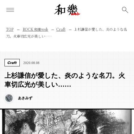
検索
TOP
ROCK 和樂web
Craft
上杉謙信が愛した、炎のような名
刀。火車切広光が美しい……
Craft
2020.08.08
上杉謙信が愛した、炎のような名刀。火
車切広光が美しい……
あきみず