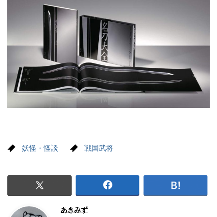
妖怪・怪談
戦国武将
あきみず