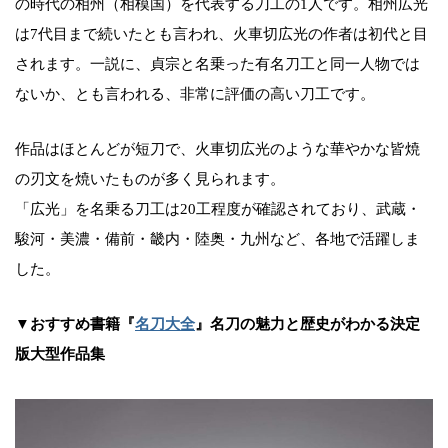
の時代の相州（相模国）を代表する刀工の1人です。相州広光
は7代目まで続いたとも言われ、火車切広光の作者は初代と目
されます。一説に、貞宗と名乗った有名刀工と同一人物では
ないか、とも言われる、非常に評価の高い刀工です。
作品はほとんどが短刀で、火車切広光のような華やかな皆焼
の刃文を焼いたものが多く見られます。
「広光」を名乗る刀工は20工程度が確認されており、武蔵・
駿河・美濃・備前・畿内・陸奥・九州など、各地で活躍しま
した。
▼おすすめ書籍『
名刀大全
』名刀の魅力と歴史がわかる決定
版大型作品集