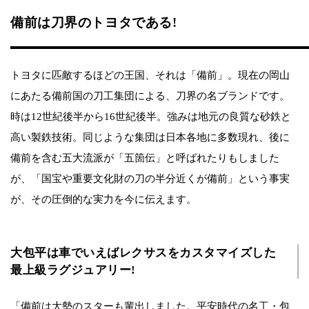
備前は刀界のトヨタである!
トヨタに匹敵するほどの王国、それは「備前」。現在の岡山
にあたる備前国の刀工集団による、刀界の名ブランドです。
時は12世紀後半から16世紀後半。強みは地元の良質な砂鉄と
高い製鉄技術。同じような集団は日本各地に多数現れ、後に
備前を含む五大流派が「五箇伝」と呼ばれたりもしました
が、「国宝や重要文化財の刀の半分近くが備前」という事実
が、その圧倒的な実力を今に伝えます。
大包平は車でいえばレクサスをカスタマイズした
最上級ラグジュアリー!
「備前は大勢のスターも輩出しました。平安時代の名工・包