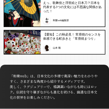
えっ、歌舞伎と浮世絵と日本刀？日本を
代表する3つの文化には不思議な関係があ
った！
和樂web編集部
【愛知】この秋必見！ 常滑焼のセンスを
体感できる町歩きと「常滑焼まつり」
山本 毅
「和樂web」は、日本文化の多様で奥深い魅力をわかりや
すく、さまざまな角度から紹介するメディアです。
美しく、ラグジュアリーで、格調高いながらも時にはロッ
ク。伝統を守り継ぎながらも進化を続ける、幽遠な日本文
化の世界をお楽しみください。