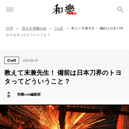
検索
TOP
ROCK 和樂web
Craft
教えて末兼先生！ 備前は日本刀界
のトヨタってどういうこと？
Craft
2019.09.29
教えて末兼先生！ 備前は日本刀界のトヨ
タってどういうこと？
和樂web編集部