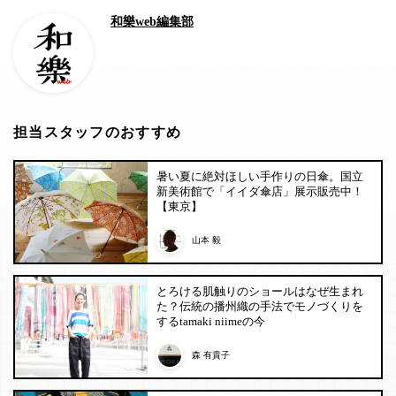
和樂web編集部
担当スタッフのおすすめ
暑い夏に絶対ほしい手作りの日傘。国立
新美術館で「イイダ傘店」展示販売中！
【東京】
山本 毅
とろける肌触りのショールはなぜ生まれ
た？伝統の播州織の手法でモノづくりを
するtamaki niimeの今
森 有貴子