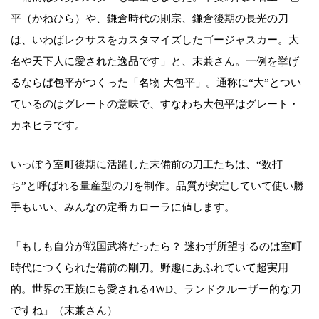
平（かねひら）や、鎌倉時代の則宗、鎌倉後期の長光の刀
は、いわばレクサスをカスタマイズしたゴージャスカー。大
名や天下人に愛された逸品です」と、末兼さん。一例を挙げ
るならば包平がつくった「名物 大包平」。通称に“大”とつい
ているのはグレートの意味で、すなわち大包平はグレート・
カネヒラです。
いっぽう室町後期に活躍した末備前の刀工たちは、“数打
ち”と呼ばれる量産型の刀を制作。品質が安定していて使い勝
手もいい、みんなの定番カローラに値します。
「もしも自分が戦国武将だったら？ 迷わず所望するのは室町
時代につくられた備前の剛刀。野趣にあふれていて超実用
的。世界の王族にも愛される4WD、ランドクルーザー的な刀
ですね」（末兼さん）