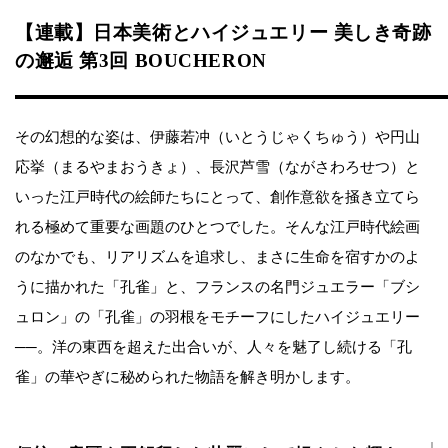
【連載】日本美術とハイジュエリー 美しき奇跡
の邂逅 第3回 BOUCHERON
その幻想的な姿は、伊藤若冲（いとうじゃくちゅう）や円山
応挙（まるやまおうきょ）、長沢芦雪（ながさわろせつ）と
いった江戸時代の絵師たちにとって、創作意欲を掻き立てら
れる極めて重要な画題のひとつでした。そんな江戸時代絵画
のなかでも、リアリズムを追求し、まさに生命を宿すかのよ
うに描かれた「孔雀」と、フランスの名門ジュエラー「ブシ
ュロン」の「孔雀」の羽根をモチーフにしたハイジュエリー
──。洋の東西を超えた出合いが、人々を魅了し続ける「孔
雀」の華やぎに秘められた物語を解き明かします。