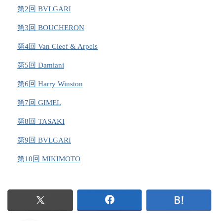
第2回 BVLGARI
第3回 BOUCHERON
第4回 Van Cleef & Arpels
第5回 Damiani
第6回 Harry Winston
第7回 GIMEL
第8回 TASAKI
第9回 BVLGARI
第10回 MIKIMOTO