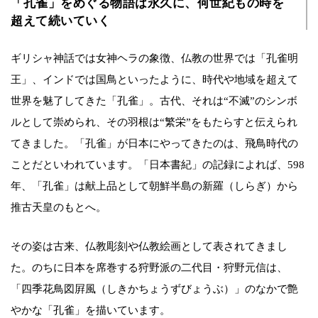
「孔雀」をめぐる物語は永久に、何世紀もの時を
超えて続いていく
ギリシャ神話では女神ヘラの象徴、仏教の世界では「孔雀明
王」、インドでは国鳥といったように、時代や地域を超えて
世界を魅了してきた「孔雀」。古代、それは“不滅”のシンボ
ルとして崇められ、その羽根は“繁栄”をもたらすと伝えられ
てきました。「孔雀」が日本にやってきたのは、飛鳥時代の
ことだといわれています。「日本書紀」の記録によれば、598
年、「孔雀」は献上品として朝鮮半島の新羅（しらぎ）から
推古天皇のもとへ。
その姿は古来、仏教彫刻や仏教絵画として表されてきまし
た。のちに日本を席巻する狩野派の二代目・狩野元信は、
「四季花鳥図屛風（しきかちょうずびょうぶ）」のなかで艶
やかな「孔雀」を描いています。