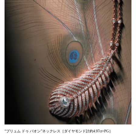
“プリュム ドゥ パオン”ネックレス［ダイヤモンド計約4.97ct×PG］