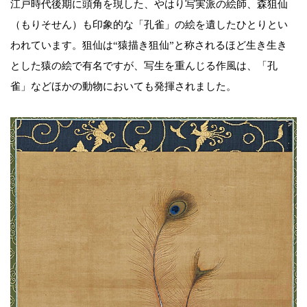
江戸時代後期に頭角を現した、やはり写実派の絵師、森狙仙
（もりそせん）も印象的な「孔雀」の絵を遺したひとりとい
われています。狙仙は“猿描き狙仙”と称されるほど生き生き
とした猿の絵で有名ですが、写生を重んじる作風は、「孔
雀」などほかの動物においても発揮されました。