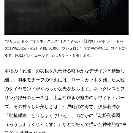
“プリュム ドゥ パオンネックレス”［ダイヤモンド計約9.13ct×ホワイトトパー
ズ計約626.35ct×WG］￥18,400,000（ブシュロン）※文中のWGはホワイトゴー
ルド、PGはピンクゴールド、ctはカラットを表します。
本物の「孔雀」の羽根を思わせる軽やかなデザインと精緻な
細工。羽根モチーフの中央には、ローズカットを施した大粒
のダイヤモンドがやわらかな光を放ちます。ネックレスとフ
リンジ部分のビーズは、上品な輝きが魅力のホワイトトパー
ズ。その神々しい美しさは、江戸時代の奇才、伊藤若冲が
「動植綵絵（どうしょくさいえ）」のなかの「老松孔雀図
（ろうしょうくじゃくず）」などで好んで描いた神秘的な“白