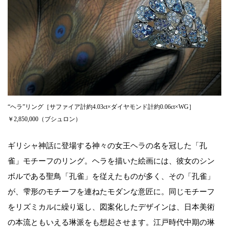
“ヘラ”リング［サファイア計約4.03ct×ダイヤモンド計約0.06ct×WG］
￥2,850,000（ブシュロン）
ギリシャ神話に登場する神々の女王ヘラの名を冠した「孔
雀」モチーフのリング。ヘラを描いた絵画には、彼女のシン
ボルである聖鳥「孔雀」を従えたものが多く、その「孔雀」
が、雫形のモチーフを連ねたモダンな意匠に。同じモチーフ
をリズミカルに繰り返し、図案化したデザインは、日本美術
の本流ともいえる琳派をも想起させます。江戸時代中期の琳