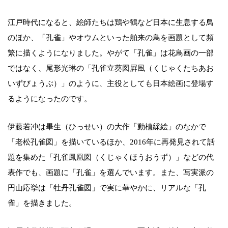
江戸時代になると、絵師たちは鶏や鶴など日本に生息する鳥
のほか、「孔雀」やオウムといった舶来の鳥を画題として頻
繁に描くようになりました。やがて「孔雀」は花鳥画の一部
ではなく、尾形光琳の「孔雀立葵図屛風（くじゃくたちあお
いずびょうぶ）」のように、主役としても日本絵画に登場す
るようになったのです。
伊藤若冲は畢生（ひっせい）の大作「動植綵絵」のなかで
「老松孔雀図」を描いているほか、2016年に再発見されて話
題を集めた「孔雀鳳凰図（くじゃくほうおうず）」などの代
表作でも、画題に「孔雀」を選んでいます。また、写実派の
円山応挙は「牡丹孔雀図」で実に華やかに、リアルな「孔
雀」を描きました。