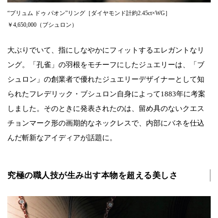
“プリュム ドゥ パオン”リング［ダイヤモンド計約2.45ct×WG］
￥4,650,000（ブシュロン）
大ぶりでいて、指にしなやかにフィットするエレガントなリ
ング。「孔雀」の羽根をモチーフにしたジュエリーは、「ブ
シュロン」の創業者で優れたジュエリーデザイナーとして知
られたフレデリック・ブシュロン自身によって1883年に考案
しました。そのときに発表されたのは、留め具のないクエス
チョンマーク形の画期的なネックレスで、内部にバネを仕込
んだ斬新なアイディアが話題に。
究極の職人技が生み出す本物を超える美しさ