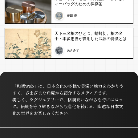
ィーバッグのための保存缶
藤田 優
天下三名槍のひとつ、蜻蛉切。槍の名
手・本多忠勝が愛用した武器の特徴とは
あきみず
「和樂web」は、日本文化の多様で奥深い魅力をわかりや
すく、さまざまな角度から紹介するメディアです。
美しく、ラグジュアリーで、格調高いながらも時にはロッ
ク。伝統を守り継ぎながらも進化を続ける、幽遠な日本文
化の世界をお楽しみください。