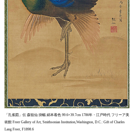
「孔雀図」伝 森狙仙 掛幅 絹本着色 99.6×39.7cm 1786年・江戸時代 フリーア美
術館 Freer Gallery of Art, Smithsonian Institution,Washington, D.C.: Gift of Charles
Lang Freer, F1898.6