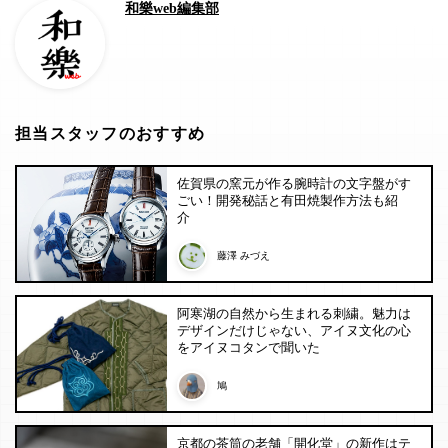
和樂web編集部
担当スタッフのおすすめ
佐賀県の窯元が作る腕時計の文字盤がす
ごい！開発秘話と有田焼製作方法も紹
介
藤澤 みづえ
阿寒湖の自然から生まれる刺繍。魅力は
デザインだけじゃない、アイヌ文化の心
をアイヌコタンで聞いた
鳩
京都の茶筒の老舗「開化堂」の新作はテ